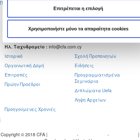
Περισσότερα
Επιτρέπεται η επιλογή
Αχαιών 10 2413 - Έγκωμη Λευκωσία Κύπρος
Τηλ. :
+357 22352341 , +357 77771606
Φαξ :
+357 22590544
Χρησιμοποιήστε μόνο τα απαραίτητα cookies
Ταχ. Διεύθυνση :
Τ.Θ. 25071, 1306 - Λευκωσία Κύπρος
Ηλ. Ταχυδρομείο :
info@cfa.com.cy
Ιστορικό
Σχολή Προπονητών
Οργανωτική Δομή
Ειδήσεις
Επιτροπές
Προγραμματισμένα
Σεμινάρια
Πρώην Προέδροι
Διπλώματα Uefa
Ληψη Αρχείων
Προηγούμενες Χρονιές
γραφείτε στο ενημερωτικό μας δελτίο
Copyright © 2018 CFA |
Privacy policy
-
Terms of Use
-
Cookie Policy
|