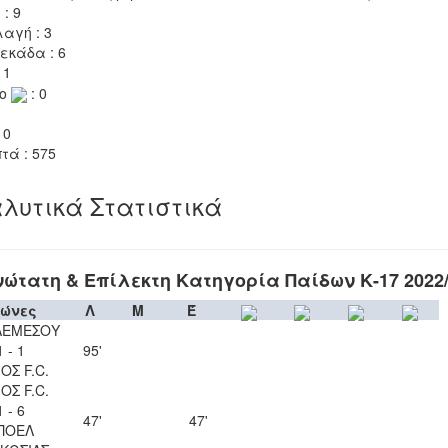
 : 9
αγή : 3
εκάδα : 6
 1
το
: 0
 0
τά : 575
λυτικά Στατιστικά
ώτατη & Επίλεκτη Κατηγορία Παίδων Κ-17 2022
ώνες
Λ
Μ
Έ
ΛΕΜΕΣΟΥ
1 - 1
95'
ΟΣ F.C.
ΟΣ F.C.
1 - 6
47'
47'
ΠΟΕΛ