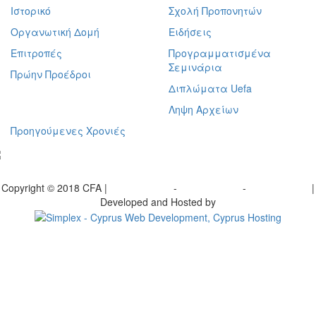
Ιστορικό
Σχολή Προπονητών
Οργανωτική Δομή
Ειδήσεις
Επιτροπές
Προγραμματισμένα
Σεμινάρια
Πρώην Προέδροι
Διπλώματα Uefa
Ληψη Αρχείων
Προηγούμενες Χρονιές
γραφείτε στο ενημερωτικό μας δελτίο
Copyright © 2018 CFA |
Privacy policy
-
Terms of Use
-
Cookie Policy
|
Developed and Hosted by
Change your consent