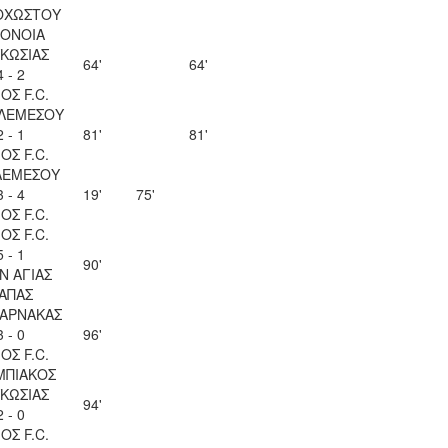
ΟΧΩΣΤΟΥ
ΟΝΟΙΑ
ΚΩΣΙΑΣ
64'
64'
4 - 2
ΟΣ F.C.
 ΛΕΜΕΣΟΥ
2 - 1
81'
81'
ΟΣ F.C.
ΛΕΜΕΣΟΥ
3 - 4
19'
75'
ΟΣ F.C.
ΟΣ F.C.
5 - 1
90'
Ν ΑΓΙΑΣ
ΑΠΑΣ
ΛΑΡΝΑΚΑΣ
3 - 0
96'
ΟΣ F.C.
ΜΠΙΑΚΟΣ
ΚΩΣΙΑΣ
94'
2 - 0
ΟΣ F.C.