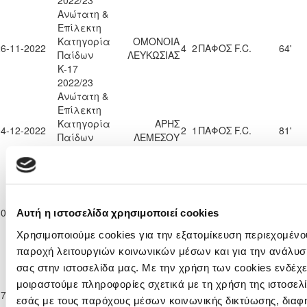
2022/23
Ανώτατη &
Επίλεκτη
Κατηγορία
ΟΜΟΝΟΙΑ
26-11-2022
4
2
ΠΑΦΟΣ F.C.
64'
Παίδων
ΛΕΥΚΩΣΙΑΣ
Κ-17
2022/23
Ανώτατη &
Επίλεκτη
Κατηγορία
ΑΡΗΣ
04-12-2022
2
1
ΠΑΦΟΣ F.C.
81'
Παίδων
ΛΕΜΕΣΟΥ
Κ-17
2022/23
Ανώτατη &
Επίλεκτη
Κατηγορία
10-12-2022
ΑΕΛ ΛΕΜΕΣΟΥ
3
4
ΠΑΦΟΣ F.C.
19'
Αυτή η ιστοσελίδα χρησιμοποιεί cookies
Παίδων
Κ-17
Χρησιμοποιούμε cookies για την εξατομίκευση περιεχομένου
2022/23
παροχή λειτουργιών κοινωνικών μέσων και για την ανάλυσ
Ανώτατη &
σας στην ιστοσελίδα μας. Με την χρήση των cookies ενδέχε
Επίλεκτη
μοιραστούμε πληροφορίες σχετικά με τη χρήση της ιστοσελ
Κατηγορία
ΑΟΑΝ ΑΓΙΑΣ
17-12-2022
ΠΑΦΟΣ F.C.
5
1
90'
εσάς με τους παρόχους μέσων κοινωνικής δικτύωσης, διαφ
Παίδων
ΝΑΠΑΣ