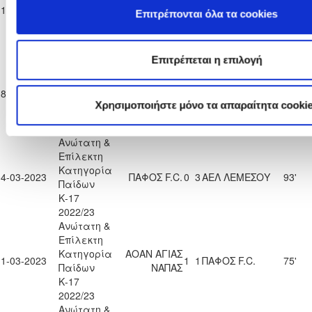
Κατηγορία
ΑΠΟΛΛΩΝ
11-02-2023
ΠΑΦΟΣ F.C.
3
1
13'
Επιτρέπονται όλα τα cookies
Παίδων
ΛΕΜΕΣΟΥ
Κ-17
2022/23
Ανώτατη &
Επιτρέπεται η επιλογή
Επίλεκτη
Κατηγορία
18-02-2023
ΠΑΦΟΣ F.C.
2
2
ΑΡΗΣ ΛΕΜΕΣΟΥ
82'
Παίδων
Χρησιμοποιήστε μόνο τα απαραίτητα cooki
Κ-17
2022/23
Ανώτατη &
Επίλεκτη
Κατηγορία
04-03-2023
ΠΑΦΟΣ F.C.
0
3
ΑΕΛ ΛΕΜΕΣΟΥ
93'
Παίδων
Κ-17
2022/23
Ανώτατη &
Επίλεκτη
Κατηγορία
ΑΟΑΝ ΑΓΙΑΣ
11-03-2023
1
1
ΠΑΦΟΣ F.C.
75'
Παίδων
ΝΑΠΑΣ
Κ-17
2022/23
Ανώτατη &