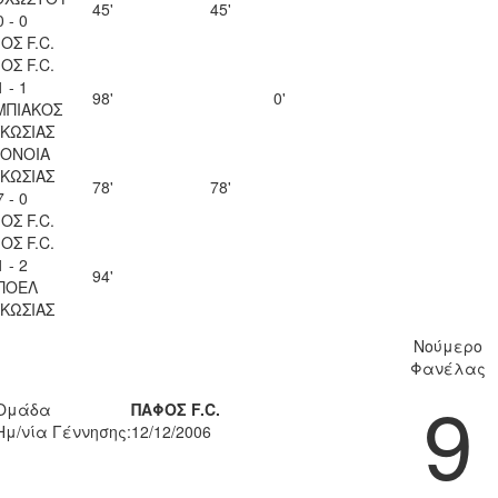
45'
45'
0 - 0
ΟΣ F.C.
ΟΣ F.C.
1 - 1
98'
0'
ΜΠΙΑΚΟΣ
ΚΩΣΙΑΣ
ΟΝΟΙΑ
ΚΩΣΙΑΣ
78'
78'
7 - 0
ΟΣ F.C.
ΟΣ F.C.
1 - 2
94'
ΠΟΕΛ
ΚΩΣΙΑΣ
Νούμερο
Φανέλας
9
Ομάδα
ΠΑΦΟΣ F.C.
Ημ/νία Γέννησης:
12/12/2006