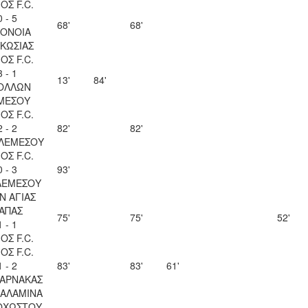
ΟΣ F.C.
0 - 5
68'
68'
ΟΝΟΙΑ
ΚΩΣΙΑΣ
ΟΣ F.C.
3 - 1
13'
84'
ΟΛΛΩΝ
ΜΕΣΟΥ
ΟΣ F.C.
2 - 2
82'
82'
 ΛΕΜΕΣΟΥ
ΟΣ F.C.
0 - 3
93'
ΛΕΜΕΣΟΥ
Ν ΑΓΙΑΣ
ΑΠΑΣ
75'
75'
52'
1 - 1
ΟΣ F.C.
ΟΣ F.C.
1 - 2
83'
83'
61'
ΛΑΡΝΑΚΑΣ
ΣΑΛΑΜΙΝΑ
ΟΧΩΣΤΟΥ