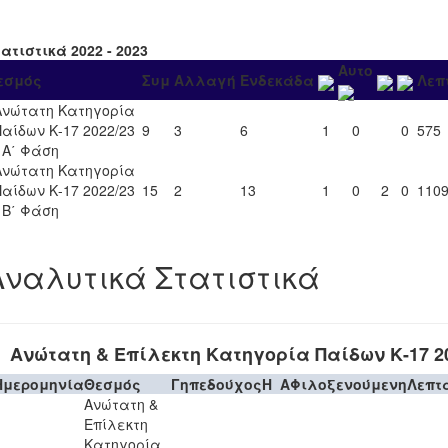
ατιστικά 2022 - 2023
Αυτο
εσμός
Συμ
Αλλαγή
Ενδεκάδα
Λεπ
Ανώτατη Κατηγορία
Παίδων Κ-17 2022/23
9
3
6
1
0
0
575
- Α΄ Φάση
Ανώτατη Κατηγορία
Παίδων Κ-17 2022/23
15
2
13
1
0
2
0
110
- Β΄ Φάση
Αναλυτικά Στατιστικά
Ανώτατη & Επίλεκτη Κατηγορία Παίδων Κ-17 20
Ημερομηνία
Θεσμός
Γηπεδούχος
H
A
Φιλοξενούμενη
Λεπτ
Ανώτατη &
Επίλεκτη
Κατηγορία