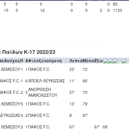
5
5
0
0
0
0
82
15
3
12
0
0
2
0
1133
Παίδων Κ-17 2022/23
πεδούχος
H
A
Φιλοξενούμενη
Λεπτά
Μέσα
Έξω
 ΛΕΜΕΣΟΥ
1
1
ΠΑΦΟΣ F.C.
23'
72'
ΠΑΦΟΣ F.C.
1
6
ΑΠΟΕΛ ΛΕΥΚΩΣΙΑΣ
11'
80'
ΑΝΟΡΘΩΣΗ
ΠΑΦΟΣ F.C.
2
3
27'
70'
ΑΜΜΟΧΩΣΤΟΥ
 ΛΕΜΕΣΟΥ
5
1
ΠΑΦΟΣ F.C.
13'
79'
ΛΕΥΚΩΣΙΑΣ
4
2
ΠΑΦΟΣ F.C.
8'
87'
 ΛΕΜΕΣΟΥ
2
1
ΠΑΦΟΣ F.C.
67'
67'
68'