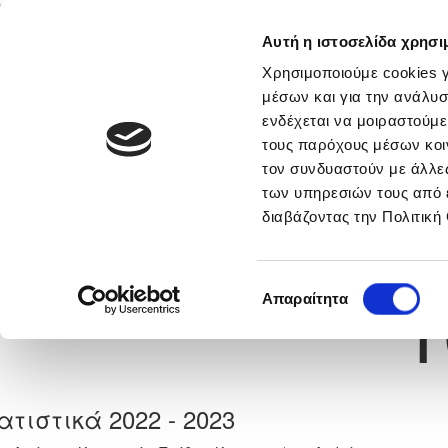
Αυτή η ιστοσελίδα χρησι
Αρχική
Νέα & Πληροφορίες
Εθνικές Ομάδες
Χρησιμοποιούμε cookies γ
μέσων και για την ανάλυσ
ενδέχεται να μοιραστούμε
τους παρόχους μέσων κοι
Previous
ΙΩΑΝΝΗΣ ΝΕΟΦΥΤΟΥ
τον συνδυαστούν με άλλες
των υπηρεσιών τους από 
διαβάζοντας την Πολιτική
α
ΠΑΦΟΣ F.C.
 Γέννησης: 06/10/2006
Νούμερο 
1
Επιλογή
Απαραίτητα
συγκατάθεσης
ατιστικά 2022 - 2023