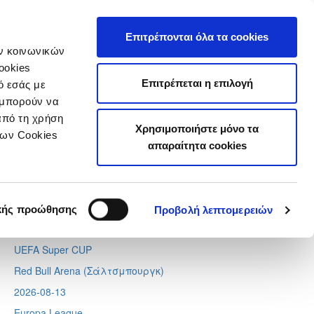
τιστικά
Επιτρέπονται όλα τα cookies
ών κοινωνικών
ookies
Επιτρέπεται η επιλογή
ό εσάς με
 μπορούν να
Next
Tweets by CyprusFA
από τη χρήση
Χρησιμοποιήστε μόνο τα
Προσεχή γεγονότα
των Cookies
απαραίτητα cookies
2026-08-11
Conference League
Απόλλων - Μπραν
κής προώθησης
Προβολή λεπτομερειών
2026-08-12
UEFA Super CUP
Red Bull Arena (
Σάλτσμπουργκ)
2026-08-13
Europa League