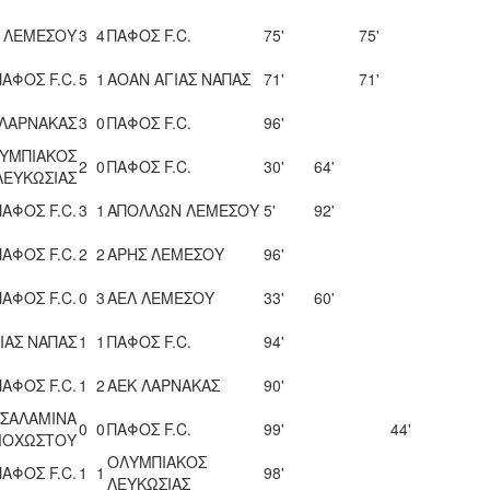
 ΛΕΜΕΣΟΥ
3
4
ΠΑΦΟΣ F.C.
75'
75'
ΠΑΦΟΣ F.C.
5
1
ΑΟΑΝ ΑΓΙΑΣ ΝΑΠΑΣ
71'
71'
 ΛΑΡΝΑΚΑΣ
3
0
ΠΑΦΟΣ F.C.
96'
ΥΜΠΙΑΚΟΣ
2
0
ΠΑΦΟΣ F.C.
30'
64'
ΛΕΥΚΩΣΙΑΣ
ΠΑΦΟΣ F.C.
3
1
ΑΠΟΛΛΩΝ ΛΕΜΕΣΟΥ
5'
92'
ΠΑΦΟΣ F.C.
2
2
ΑΡΗΣ ΛΕΜΕΣΟΥ
96'
ΠΑΦΟΣ F.C.
0
3
ΑΕΛ ΛΕΜΕΣΟΥ
33'
60'
ΙΑΣ ΝΑΠΑΣ
1
1
ΠΑΦΟΣ F.C.
94'
ΠΑΦΟΣ F.C.
1
2
ΑΕΚ ΛΑΡΝΑΚΑΣ
90'
 ΣΑΛΑΜΙΝΑ
0
0
ΠΑΦΟΣ F.C.
99'
44'
ΟΧΩΣΤΟΥ
ΟΛΥΜΠΙΑΚΟΣ
ΠΑΦΟΣ F.C.
1
1
98'
ΛΕΥΚΩΣΙΑΣ