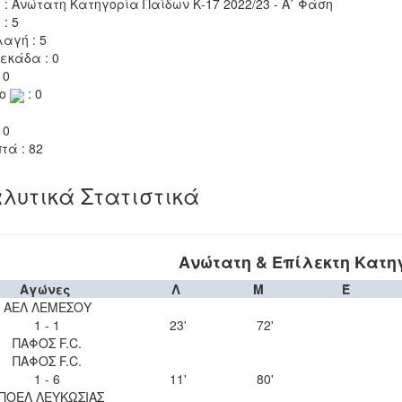
 : Ανώτατη Κατηγορία Παίδων Κ-17 2022/23 - Α΄ Φάση
 : 5
αγή : 5
εκάδα : 0
 0
το
: 0
 0
τά : 82
λυτικά Στατιστικά
Ανώτατη & Επίλεκτη Κατηγ
Αγώνες
Λ
Μ
Έ
ΑΕΛ ΛΕΜΕΣΟΥ
1 - 1
23'
72'
ΠΑΦΟΣ F.C.
ΠΑΦΟΣ F.C.
1 - 6
11'
80'
ΠΟΕΛ ΛΕΥΚΩΣΙΑΣ