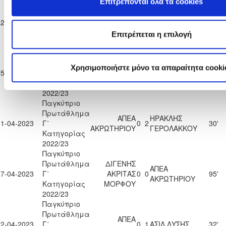
Παγκύπριο
Επιτρέπονται όλα τα cookies
Πρωτάθλημα
ΑΠΕΠ
ΑΠΕΑ
22-12-2022
Γ΄
0
1
66'
ΠΙΤΣΙΛΙΑΣ
ΑΚΡΩΤΗΡΙΟΥ
Κατηγορίας
Επιτρέπεται η επιλογή
2022/23
Παγκύπριο
Πρωτάθλημα
ΑΠΕΑ
Χρησιμοποιήστε μόνο τα απαραίτητα cooki
25-03-2023
Γ΄
ΑΣΠΙΣ ΠΥΛΑΣ
0
1
28'
ΑΚΡΩΤΗΡΙΟΥ
Κατηγορίας
2022/23
Παγκύπριο
Πρωτάθλημα
ΑΠΕΑ
ΗΡΑΚΛΗΣ
01-04-2023
Γ΄
0
2
30'
ΑΚΡΩΤΗΡΙΟΥ
ΓΕΡΟΛΑΚΚΟΥ
Κατηγορίας
2022/23
Παγκύπριο
Πρωτάθλημα
ΔΙΓΕΝΗΣ
ΑΠΕΑ
07-04-2023
Γ΄
ΑΚΡΙΤΑΣ
0
0
95'
ΑΚΡΩΤΗΡΙΟΥ
Κατηγορίας
ΜΟΡΦΟΥ
2022/23
Παγκύπριο
Πρωτάθλημα
ΑΠΕΑ
22-04-2023
Γ΄
0
1
ΑΣΙΛ ΛΥΣΗΣ
32'