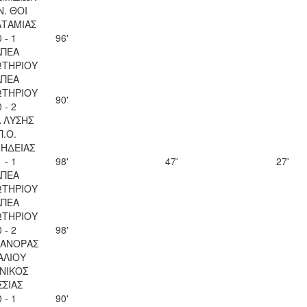
Ν. ΘΟΙ
ΑΤΑΜΙΑΣ
0 - 1
96'
ΑΠΕΑ
ΩΤΗΡΙΟΥ
ΑΠΕΑ
ΩΤΗΡΙΟΥ
90'
0 - 2
Λ ΛΥΣΗΣ
Π.Ο.
ΗΔΕΙΑΣ
1 - 1
98'
47'
27'
ΑΠΕΑ
ΩΤΗΡΙΟΥ
ΑΠΕΑ
ΩΤΗΡΙΟΥ
0 - 2
98'
ΚΑΝΟΡΑΣ
ΑΛΙΟΥ
ΝΙΚΟΣ
ΣΣΙΑΣ
0 - 1
90'