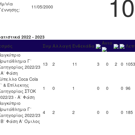
10
Ημ/νία
11/05/2000
Γέννησης:
ατιστικά 2022 - 2023
Αυτο
εσμός
Συμ
Αλλαγή
Ενδεκάδα
Λεπ
Παγκύπριο
Πρωτάθλημα Γ΄
13
2
11
3
0
2
0
105
Κατηγορίας 2022/23
- Α΄ Φάση
Κύπελλο Coca Cola
Γ΄ & Επίλεκτης
1
0
1
0
0
0
96
Κατηγορίας ΣΤΟΚ
2022/23 - Α΄ Φάση
Παγκύπριο
Πρωτάθλημα Γ΄
4
2
2
0
0
0
185
Κατηγορίας 2022/23
- Β΄ Φάση Α΄ Όμιλος