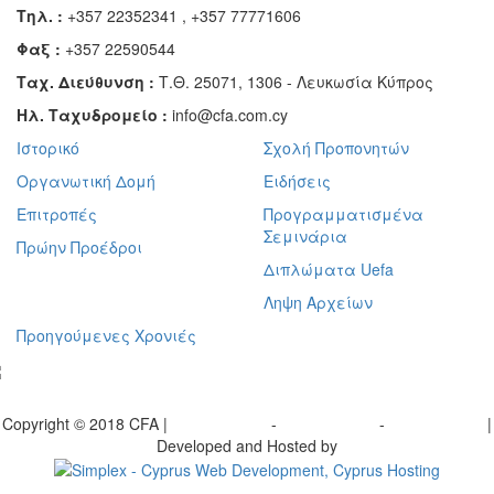
Τηλ. :
+357 22352341 , +357 77771606
Φαξ :
+357 22590544
Ταχ. Διεύθυνση :
Τ.Θ. 25071, 1306 - Λευκωσία Κύπρος
Ηλ. Ταχυδρομείο :
info@cfa.com.cy
Ιστορικό
Σχολή Προπονητών
Οργανωτική Δομή
Ειδήσεις
Επιτροπές
Προγραμματισμένα
Σεμινάρια
Πρώην Προέδροι
Διπλώματα Uefa
Ληψη Αρχείων
Προηγούμενες Χρονιές
γραφείτε στο ενημερωτικό μας δελτίο
Copyright © 2018 CFA |
Privacy policy
-
Terms of Use
-
Cookie Policy
|
Developed and Hosted by
Change your consent