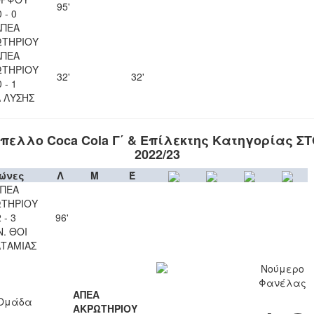
95'
0 - 0
ΑΠΕΑ
ΩΤΗΡΙΟΥ
ΑΠΕΑ
ΩΤΗΡΙΟΥ
32'
32'
0 - 1
Λ ΛΥΣΗΣ
πελλο Coca Cola Γ΄ & Επίλεκτης Κατηγορίας Σ
2022/23
ώνες
Λ
Μ
Έ
ΠΕΑ
ΤΗΡΙΟΥ
 - 3
96'
Ν. ΘΟΙ
ΤΑΜΙΑΣ
Νούμερο
Φανέλας
ΑΠΕΑ
Ομάδα
ΑΚΡΩΤΗΡΙΟΥ