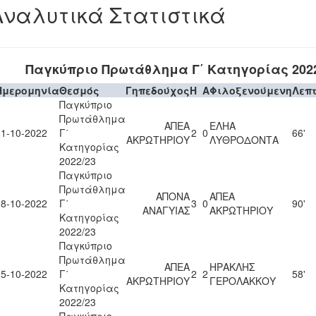
Αναλυτικά Στατιστικά
Παγκύπριο Πρωτάθλημα Γ΄ Κατηγορίας 2022
Ημερομηνία
Θεσμός
Γηπεδούχος
H
A
Φιλοξενούμενη
Λεπ
Παγκύπριο
Πρωτάθλημα
ΑΠΕΑ
ΕΛΗΑ
01-10-2022
Γ΄
2
0
66'
ΑΚΡΩΤΗΡΙΟΥ
ΛΥΘΡΟΔΟΝΤΑ
Κατηγορίας
2022/23
Παγκύπριο
Πρωτάθλημα
ΑΠΟΝΑ
ΑΠΕΑ
08-10-2022
Γ΄
3
0
90'
ΑΝΑΓΥΙΑΣ
ΑΚΡΩΤΗΡΙΟΥ
Κατηγορίας
2022/23
Παγκύπριο
Πρωτάθλημα
ΑΠΕΑ
ΗΡΑΚΛΗΣ
15-10-2022
Γ΄
2
2
58'
ΑΚΡΩΤΗΡΙΟΥ
ΓΕΡΟΛΑΚΚΟΥ
Κατηγορίας
2022/23
Παγκύπριο