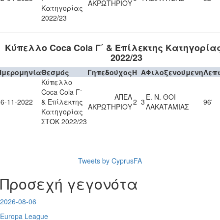
ΑΚΡΩΤΗΡΙΟΥ
Κατηγορίας
2022/23
Κύπελλο Coca Cola Γ΄ & Επίλεκτης Κατηγορία
2022/23
Ημερομηνία
Θεσμός
Γηπεδούχος
H
A
Φιλοξενούμενη
Λεπ
Κύπελλο
Coca Cola Γ΄
ΑΠΕΑ
Ε. Ν. ΘΟΙ
16-11-2022
& Επίλεκτης
2
3
96'
ΑΚΡΩΤΗΡΙΟΥ
ΛΑΚΑΤΑΜΙΑΣ
Κατηγορίας
ΣΤΟΚ 2022/23
Tweets by CyprusFA
Προσεχή γεγονότα
2026-08-06
Europa League