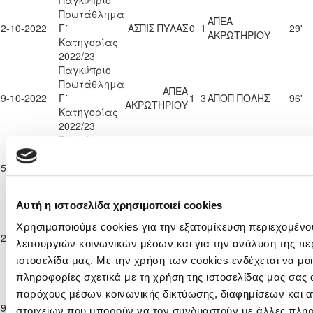
Πρωτάθλημα
ΑΠΕΑ
22-10-2022
Γ΄
ΑΣΠΙΣ ΠΥΛΑΣ
0
1
29'
ΑΚΡΩΤΗΡΙΟΥ
Κατηγορίας
2022/23
Παγκύπριο
Πρωτάθλημα
ΑΠΕΑ
29-10-2022
Γ΄
1
3
ΑΠΟΠ ΠΟΛΗΣ
96'
ΑΚΡΩΤΗΡΙΟΥ
Κατηγορίας
2022/23
Παγκύπριο
Πρωτάθλημα
ΑΠΕΑ
ΑΕΠ
05-11-2022
Γ΄
2
1
101'
ΑΚΡΩΤΗΡΙΟΥ
ΠΟΛΕΜΙΔΙΩΝ
Κατηγορίας
2022/23
Αυτή η ιστοσελίδα χρησιμοποιεί cookies
Παγκύπριο
Πρωτάθλημα
Χρησιμοποιούμε cookies για την εξατομίκευση περιεχομένο
Ε. Ν. ΘΟΙ
ΑΠΕΑ
12-11-2022
Γ΄
0
1
96'
ΛΑΚΑΤΑΜΙΑΣ
ΑΚΡΩΤΗΡΙΟΥ
λειτουργιών κοινωνικών μέσων και για την ανάλυση της πε
Κατηγορίας
ιστοσελίδα μας. Με την χρήση των cookies ενδέχεται να μ
2022/23
πληροφορίες σχετικά με τη χρήση της ιστοσελίδας μας σας 
Παγκύπριο
Πρωτάθλημα
παρόχους μέσων κοινωνικής δικτύωσης, διαφημίσεων και α
ΑΠΕΑ
19-11-2022
Γ΄
0
2
ΑΣΙΛ ΛΥΣΗΣ
90'
στοιχείων που μπορούν να τον συνδυαστούν με άλλες πλη