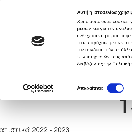
Αυτή η ιστοσελίδα χρησι
Αρχική
Νέα & Πληροφορίες
Εθνικές Ομάδες
Χρησιμοποιούμε cookies γ
μέσων και για την ανάλυσ
ενδέχεται να μοιραστούμε
τους παρόχους μέσων κοι
Previous
ΧΡΙΣΤΟΣ ΖΗΝΩΝΟΣ
τον συνδυαστούν με άλλες
των υπηρεσιών τους από 
διαβάζοντας την Πολιτική
α
ΑΠΕΑ ΑΚΡΩΤΗΡΙΟΥ
 Γέννησης: 15/08/1997
Νούμερο 
Επιλογή
Απαραίτητα
1
συγκατάθεσης
ατιστικά 2022 - 2023