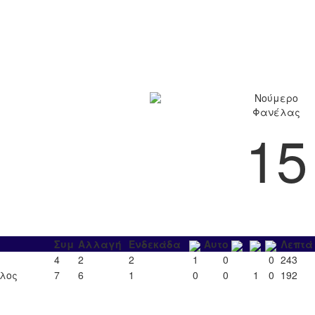
Νούμερο
Φανέλας
15
Συμ
Αλλαγή
Ενδεκάδα
Αυτο
Λεπτά
4
2
2
1
0
0
243
ιλος
7
6
1
0
0
1
0
192