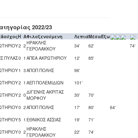
τηγορίας 2022/23
εδούχος
H
A
Φιλοξενούμενη
Λεπτά
Μέσα
Έξω
ΗΡΑΚΛΗΣ
ΩΤΗΡΙΟΥ
2
2
34'
62'
74'
ΓΕΡΟΛΑΚΚΟΥ
ΙΣ ΠΥΛΑΣ
0
1
ΑΠΕΑ ΑΚΡΩΤΗΡΙΟΥ
12'
85'
ΩΤΗΡΙΟΥ
1
3
ΑΠΟΠ ΠΟΛΗΣ
96'
ΩΤΗΡΙΟΥ
2
1
ΑΕΠ ΠΟΛΕΜΙΔΙΩΝ
101'
ΔΙΓΕΝΗΣ ΑΚΡΙΤΑΣ
ΩΤΗΡΙΟΥ
2
0
30'
70'
ΜΟΡΦΟΥ
ΩΤΗΡΙΟΥ
0
2
ΑΠΟΠ ΠΟΛΗΣ
17'
80'
64'
ΩΤΗΡΙΟΥ
5
1
ΕΘΝΙΚΟΣ ΑΣΣΙΑΣ
19'
71'
ΗΡΑΚΛΗΣ
ΩΤΗΡΙΟΥ
0
2
22'
74'
ΓΕΡΟΛΑΚΚΟΥ