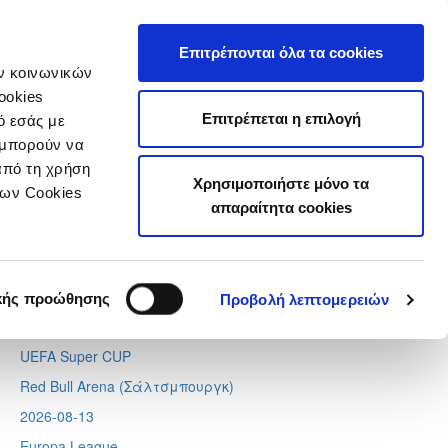
τιστικά
Επιτρέπονται όλα τα cookies
ών κοινωνικών
ookies
Επιτρέπεται η επιλογή
ό εσάς με
 μπορούν να
Next
Tweets by CyprusFA
από τη χρήση
Χρησιμοποιήστε μόνο τα
Προσεχή γεγονότα
των Cookies
απαραίτητα cookies
2026-08-11
Conference League
Απόλλων - Μπραν
κής προώθησης
Προβολή λεπτομερειών
2026-08-12
UEFA Super CUP
Red Bull Arena (
Σάλτσμπουργκ)
2026-08-13
Europa League