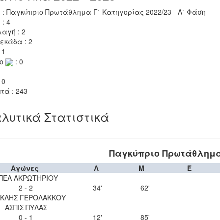
 : Παγκύπριο Πρωτάθλημα Γ΄ Κατηγορίας 2022/23 - Α΄ Φάση
 : 4
αγή : 2
εκάδα : 2
 1
το
: 0
 0
τά : 243
λυτικά Στατιστικά
Παγκύπριο Πρωτάθλημα 
Αγώνες
Λ
Μ
Έ
ΠΕΑ ΑΚΡΩΤΗΡΙΟΥ
2 - 2
34'
62'
ΚΛΗΣ ΓΕΡΟΛΑΚΚΟΥ
ΑΣΠΙΣ ΠΥΛΑΣ
0 - 1
12'
85'