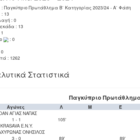
 : Παγκύπριο Πρωτάθλημα Β΄ Κατηγορίας 2023/24 - Α΄ Φάση
 : 13
αγή : 0
εκάδα : 13
 1
το
: 0
 0
τά : 1262
λυτικά Στατιστικά
Παγκύπριο Πρωτάθλημα 
Αγώνες
Λ
Μ
Έ
ΟΑΝ ΑΓΙΑΣ ΝΑΠΑΣ
1 - 1
105'
KRASAVA Ε.Ν.Y.
 ΑΧΥΡΩΝΑΣ ΟΝΗΣΙΛΟΣ
3 - 0
89'
89'