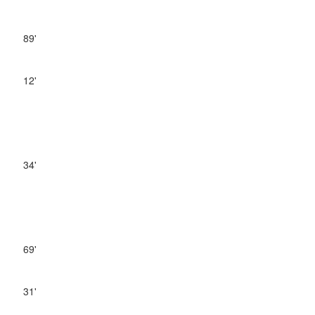
89'
12'
34'
69'
31'