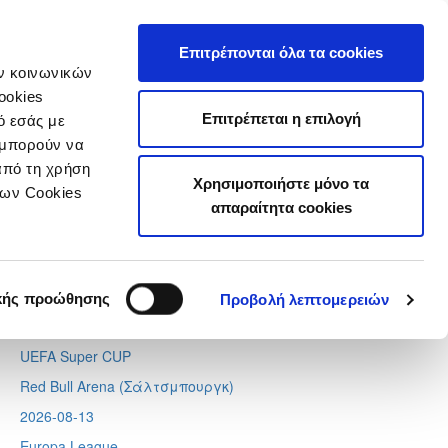
τιστικά
Επιτρέπονται όλα τα cookies
ών κοινωνικών
ookies
Επιτρέπεται η επιλογή
ό εσάς με
 μπορούν να
Next
Tweets by CyprusFA
από τη χρήση
Χρησιμοποιήστε μόνο τα
Προσεχή γεγονότα
των Cookies
απαραίτητα cookies
2026-08-11
Conference League
Απόλλων - Μπραν
κής προώθησης
Προβολή λεπτομερειών
2026-08-12
UEFA Super CUP
Red Bull Arena (
Σάλτσμπουργκ)
2026-08-13
Europa League