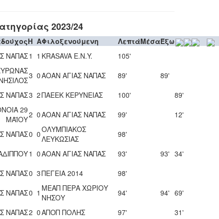
τηγορίας 2023/24
εδούχος
H
A
Φιλοξενούμενη
Λεπτά
Μέσα
Έξω
Σ ΝΑΠΑΣ
1
1
KRASAVA Ε.Ν.Y.
105'
ΧΥΡΩΝΑΣ
3
0
ΑΟΑΝ ΑΓΙΑΣ ΝΑΠΑΣ
89'
89'
ΝΗΣΙΛΟΣ
Σ ΝΑΠΑΣ
3
2
ΠΑΕΕΚ ΚΕΡΥΝΕΙΑΣ
100'
89'
ΝΟΙΑ 29
2
0
ΑΟΑΝ ΑΓΙΑΣ ΝΑΠΑΣ
99'
12'
ΜΑΪΟΥ
ΟΛΥΜΠΙΑΚΟΣ
Σ ΝΑΠΑΣ
0
0
98'
ΛΕΥΚΩΣΙΑΣ
ΑΔΙΠΠΟΥ
1
0
ΑΟΑΝ ΑΓΙΑΣ ΝΑΠΑΣ
93'
93'
34'
Σ ΝΑΠΑΣ
0
3
ΠΕΓΕΙΑ 2014
98'
ΜΕΑΠ ΠΕΡΑ ΧΩΡΙΟΥ
Σ ΝΑΠΑΣ
0
1
94'
94'
69'
ΝΗΣΟΥ
Σ ΝΑΠΑΣ
2
0
ΑΠΟΠ ΠΟΛΗΣ
97'
31'