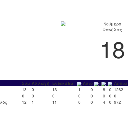
Νούμερο
Φανέλας
18
Συμ
Αλλαγή
Ενδεκάδα
Αυτο
Λεπτά
13
0
13
1
0
8
0
1262
0
0
0
0
0
0
0
0
ιλος
12
1
11
0
0
4
0
972