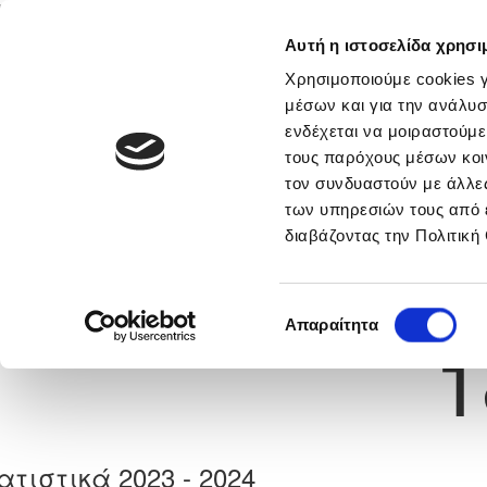
Αυτή η ιστοσελίδα χρησι
Αρχική
Νέα & Πληροφορίες
Εθνικές Ομάδες
Χρησιμοποιούμε cookies γ
μέσων και για την ανάλυσ
ενδέχεται να μοιραστούμε
τους παρόχους μέσων κοι
Previous
ΑΝΤΩΝΙΟΣ ΤΣΙΑΡΑΣ
τον συνδυαστούν με άλλες
των υπηρεσιών τους από 
διαβάζοντας την Πολιτική
α
ΑΟΑΝ ΑΓΙΑΣ ΝΑΠΑΣ
 Γέννησης: 07/09/1993
Νούμερο 
Επιλογή
Απαραίτητα
1
συγκατάθεσης
ατιστικά 2023 - 2024