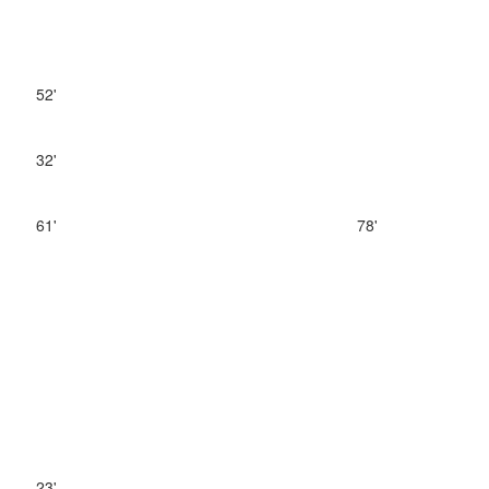
52'
32'
61'
78'
23'