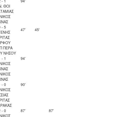
 - 1
94'
Ν. ΘΟΙ
ΤΑΜΙΑΣ
ΝΙΚΟΣ
ΧΝΑΣ
 - 5
47'
45'
ΓΕΝΗΣ
ΡΙΤΑΣ
ΡΦΟΥ
Π ΠΕΡΑ
Υ ΝΗΣΟΥ
 - 1
94'
ΝΙΚΟΣ
ΧΝΑΣ
ΝΙΚΟΣ
ΧΝΑΣ
 - 0
90'
ΝΙΚΟΣ
ΣΣΙΑΣ
ΡΙΤΑΣ
ΡΑΚΑΣ
 - 0
87'
87'
ΝΙΚΟΣ