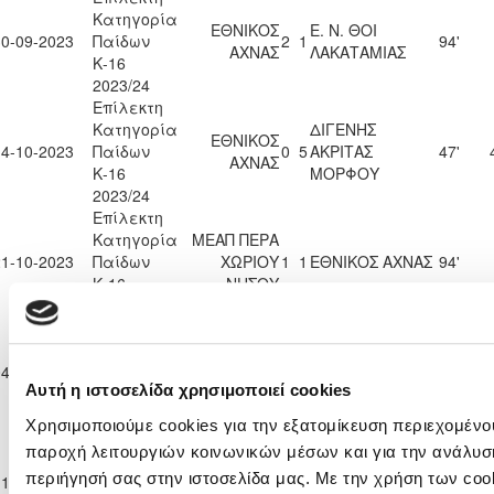
Κατηγορία
ΕΘΝΙΚΟΣ
Ε. Ν. ΘΟΙ
30-09-2023
Παίδων
2
1
94'
ΑΧΝΑΣ
ΛΑΚΑΤΑΜΙΑΣ
Κ-16
2023/24
Επίλεκτη
Κατηγορία
ΔΙΓΕΝΗΣ
ΕΘΝΙΚΟΣ
14-10-2023
Παίδων
0
5
ΑΚΡΙΤΑΣ
47'
ΑΧΝΑΣ
Κ-16
ΜΟΡΦΟΥ
2023/24
Επίλεκτη
Κατηγορία
ΜΕΑΠ ΠΕΡΑ
21-10-2023
Παίδων
ΧΩΡΙΟΥ
1
1
ΕΘΝΙΚΟΣ ΑΧΝΑΣ
94'
Κ-16
ΝΗΣΟΥ
2023/24
Επίλεκτη
Κατηγορία
ΕΘΝΙΚΟΣ
04-11-2023
Παίδων
1
0
ΕΘΝΙΚΟΣ ΑΣΣΙΑΣ
90'
ΑΧΝΑΣ
Αυτή η ιστοσελίδα χρησιμοποιεί cookies
Κ-16
2023/24
Χρησιμοποιούμε cookies για την εξατομίκευση περιεχομένου
Επίλεκτη
παροχή λειτουργιών κοινωνικών μέσων και για την ανάλυσ
Κατηγορία
ΑΚΡΙΤΑΣ
περιήγησή σας στην ιστοσελίδα μας. Με την χρήση των cook
11-11-2023
Παίδων
2
0
ΕΘΝΙΚΟΣ ΑΧΝΑΣ
87'
ΧΛΩΡΑΚΑΣ