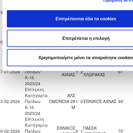
Επίλεκτη
Κατηγορία
ΕΘΝΙΚΟΣ
ΜΕΑΠ ΠΕΡΑ
13-01-2024
Παίδων
0
1
99'
ΑΧΝΑΣ
ΧΩΡΙΟΥ ΝΗΣΟΥ
Κ-16
Επιτρέπονται όλα τα cookies
2023/24
Επίλεκτη
Κατηγορία
Επιτρέπεται η επιλογή
ΕΘΝΙΚΟΣ
20-01-2024
Παίδων
4
0
ΕΘΝΙΚΟΣ ΑΧΝΑΣ
92'
ΑΣΣΙΑΣ
Κ-16
2023/24
Χρησιμοποιήστε μόνο τα απαραίτητα cookie
Επίλεκτη
Κατηγορία
ΕΘΝΙΚΟΣ
ΑΚΡΙΤΑΣ
27-01-2024
Παίδων
1
2
61'
ΑΧΝΑΣ
ΧΛΩΡΑΚΑΣ
Κ-16
2023/24
Επίλεκτη
Κατηγορία
ΑΛΣ
03-02-2024
Παίδων
ΟΜΟΝΟΙΑ 29
1
0
ΕΘΝΙΚΟΣ ΑΧΝΑΣ
46'
Κ-16
Μ
2023/24
Επίλεκτη
Κατηγορία
ΕΘΝΙΚΟΣ
ΠΑΕΕΚ
10-02-2024
Παίδων
0
1
70'