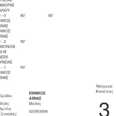
ΑΝΟΡΑΣ
ΑΛΙΟΥ
 - 0
80'
80'
ΝΙΚΟΣ
ΧΝΑΣ
ΝΙΚΟΣ
ΧΝΑΣ
 - 2
92'
ΟΜΟΝΟΙΑ
29 Μ
ΑΕΕΚ
ΥΝΕΙΑΣ
 - 1
93'
ΝΙΚΟΣ
ΧΝΑΣ
Νούμερο
Φανέλας
ΕΘΝΙΚΟΣ
Ομάδα
3
ΑΧΝΑΣ
Θέση:
Μέσος
Ημ/νία
02/09/2008
Γέννησης: