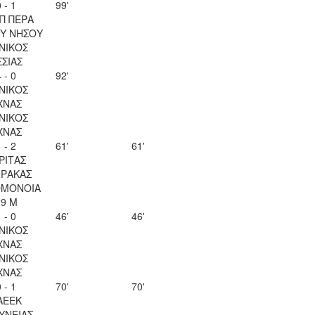
 - 1
99'
Π ΠΕΡΑ
Υ ΝΗΣΟΥ
ΝΙΚΟΣ
ΣΣΙΑΣ
 - 0
92'
ΝΙΚΟΣ
ΧΝΑΣ
ΝΙΚΟΣ
ΧΝΑΣ
 - 2
61'
61'
ΡΙΤΑΣ
ΡΑΚΑΣ
ΟΜΟΝΟΙΑ
29 Μ
 - 0
46'
46'
ΝΙΚΟΣ
ΧΝΑΣ
ΝΙΚΟΣ
ΧΝΑΣ
 - 1
70'
70'
ΑΕΕΚ
ΥΝΕΙΑΣ