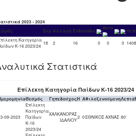
ατιστικά 2023 - 2024
Αυτο
εσμός
Συμ
Αλλαγή
Ενδεκάδα
Λεπ
Επίλεκτη Κατηγορία
18
2
16
0
0
0
140
Παίδων Κ-16 2023/24
Αναλυτικά Στατιστικά
Επίλεκτη Κατηγορία Παίδων Κ-16 2023/24
Ημερομηνία
Θεσμός
Γηπεδούχος
H
A
Φιλοξενούμενη
Λεπτά
Επίλεκτη
Κατηγορία
ΧΑΛΚΑΝΟΡΑΣ
23-09-2023
Παίδων
2
0
ΕΘΝΙΚΟΣ ΑΧΝΑΣ
80'
ΙΔΑΛΙΟΥ
Κ-16
2023/24
Επίλεκτη