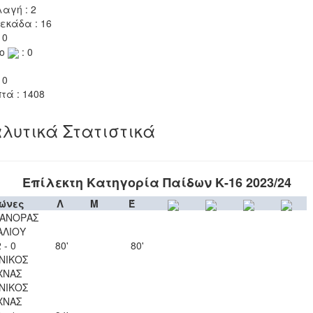
αγή : 2
εκάδα : 16
 0
το
: 0
 0
τά : 1408
λυτικά Στατιστικά
Επίλεκτη Κατηγορία Παίδων Κ-16 2023/24
ώνες
Λ
Μ
Έ
ΑΝΟΡΑΣ
ΑΛΙΟΥ
 - 0
80'
80'
ΝΙΚΟΣ
ΧΝΑΣ
ΝΙΚΟΣ
ΧΝΑΣ