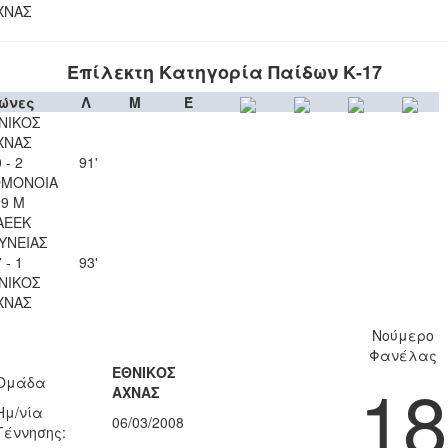
ΧΝΑΣ
Επίλεκτη Κατηγορία Παίδων Κ-17
ώνες
Λ
Μ
Έ
ΝΙΚΟΣ
ΧΝΑΣ
 - 2
91'
ΟΜΟΝΟΙΑ
29 Μ
ΑΕΕΚ
ΥΝΕΙΑΣ
 - 1
93'
ΝΙΚΟΣ
ΧΝΑΣ
Νούμερο
Φανέλας
ΕΘΝΙΚΟΣ
18
Ομάδα
ΑΧΝΑΣ
Ημ/νία
06/03/2008
Γέννησης: