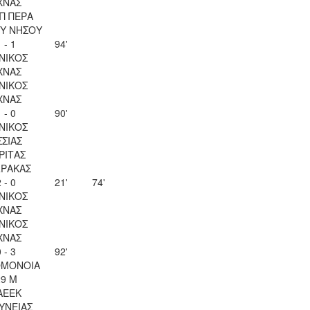
ΧΝΑΣ
Π ΠΕΡΑ
Υ ΝΗΣΟΥ
 - 1
94'
ΝΙΚΟΣ
ΧΝΑΣ
ΝΙΚΟΣ
ΧΝΑΣ
 - 0
90'
ΝΙΚΟΣ
ΣΣΙΑΣ
ΡΙΤΑΣ
ΡΑΚΑΣ
 - 0
21'
74'
ΝΙΚΟΣ
ΧΝΑΣ
ΝΙΚΟΣ
ΧΝΑΣ
 - 3
92'
ΟΜΟΝΟΙΑ
29 Μ
ΑΕΕΚ
ΥΝΕΙΑΣ