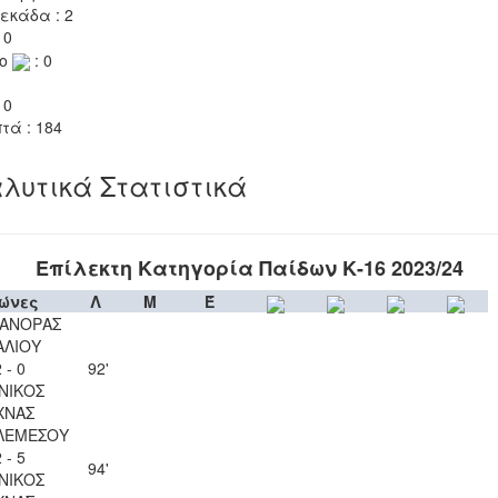
εκάδα : 2
 0
το
: 0
 0
τά : 184
λυτικά Στατιστικά
Επίλεκτη Κατηγορία Παίδων Κ-16 2023/24
ώνες
Λ
Μ
Έ
ΑΝΟΡΑΣ
ΑΛΙΟΥ
 - 0
92'
ΝΙΚΟΣ
ΧΝΑΣ
ΛΕΜΕΣΟΥ
 - 5
94'
ΝΙΚΟΣ