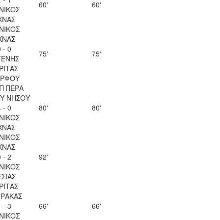
60'
60'
ΝΙΚΟΣ
ΧΝΑΣ
ΝΙΚΟΣ
ΧΝΑΣ
 - 0
75'
75'
ΓΕΝΗΣ
ΡΙΤΑΣ
ΡΦΟΥ
Π ΠΕΡΑ
Υ ΝΗΣΟΥ
 - 0
80'
80'
ΝΙΚΟΣ
ΧΝΑΣ
ΝΙΚΟΣ
ΧΝΑΣ
 - 2
92'
ΝΙΚΟΣ
ΣΣΙΑΣ
ΡΙΤΑΣ
ΡΑΚΑΣ
 - 3
66'
66'
ΝΙΚΟΣ