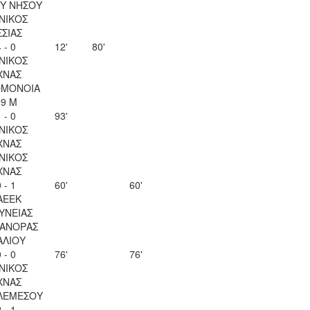
Υ ΝΗΣΟΥ
ΝΙΚΟΣ
ΣΣΙΑΣ
 - 0
12'
80'
ΝΙΚΟΣ
ΧΝΑΣ
ΟΜΟΝΟΙΑ
29 Μ
 - 0
93'
ΝΙΚΟΣ
ΧΝΑΣ
ΝΙΚΟΣ
ΧΝΑΣ
 - 1
60'
60'
ΑΕΕΚ
ΥΝΕΙΑΣ
ΑΝΟΡΑΣ
ΑΛΙΟΥ
 - 0
76'
76'
ΝΙΚΟΣ
ΧΝΑΣ
ΛΕΜΕΣΟΥ
 - 1