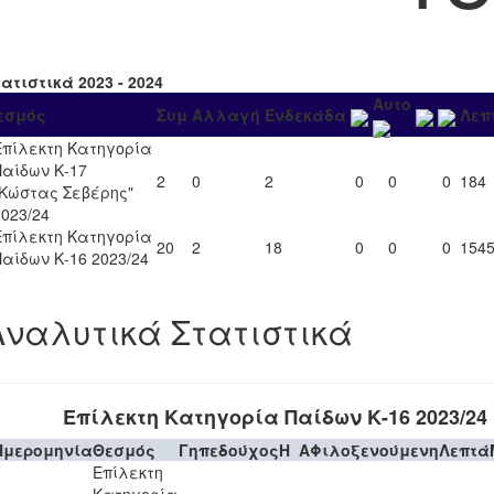
ατιστικά 2023 - 2024
Αυτο
εσμός
Συμ
Αλλαγή
Ενδεκάδα
Λεπ
Επίλεκτη Κατηγορία
Παίδων Κ-17
2
0
2
0
0
0
184
"Κώστας Σεβέρης"
2023/24
Επίλεκτη Κατηγορία
20
2
18
0
0
0
154
Παίδων Κ-16 2023/24
Αναλυτικά Στατιστικά
Επίλεκτη Κατηγορία Παίδων Κ-16 2023/24
Ημερομηνία
Θεσμός
Γηπεδούχος
H
A
Φιλοξενούμενη
Λεπτά
Επίλεκτη