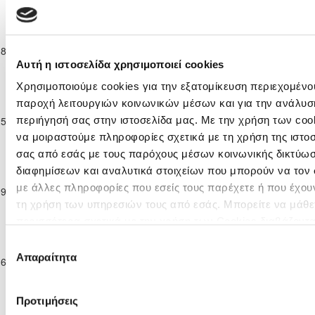
2023/24
Επίλεκτη
Κατηγορία
ΕΘΝΙΚΟΣ
ΑΛΣ ΟΜΟΝΟΙΑ
18-11-2023
Παίδων
0
3
92'
ΑΧΝΑΣ
29 Μ
Κ-16
Αυτή η ιστοσελίδα χρησιμοποιεί cookies
2023/24
Χρησιμοποιούμε cookies για την εξατομίκευση περιεχομένου
Επίλεκτη
παροχή λειτουργιών κοινωνικών μέσων και για την ανάλυσ
Κατηγορία
ΠΑΕΕΚ
περιήγησή σας στην ιστοσελίδα μας. Με την χρήση των cook
25-11-2023
Παίδων
4
0
ΕΘΝΙΚΟΣ ΑΧΝΑΣ
92'
ΚΕΡΥΝΕΙΑΣ
Κ-16
να μοιραστούμε πληροφορίες σχετικά με τη χρήση της ιστο
2023/24
σας από εσάς με τους παρόχους μέσων κοινωνικής δικτύωσ
Επίλεκτη
διαφημίσεων και αναλυτικά στοιχείων που μπορούν να τον
Κατηγορία
Ε. Ν. ΘΟΙ
με άλλες πληροφορίες που εσείς τους παρέχετε ή που έχου
09-12-2023
Παίδων
1
2
ΕΘΝΙΚΟΣ ΑΧΝΑΣ
94'
ΛΑΚΑΤΑΜΙΑΣ
τη χρήση των υπηρεσιών τους από εσάς. Μπορείτε να μάθε
Κ-16
2023/24
περισσότερα σχετικά με την χρήση των Cookies διαβάζοντα
Επίλεκτη
Cookies κάνοντας κλικ
εδώ
Επιλογή
Κατηγορία
ΕΘΝΙΚΟΣ
Απαραίτητα
συγκατάθεσης
16-12-2023
Παίδων
1
0
ΑΡΗΣ ΛΕΜΕΣΟΥ
93'
ΑΧΝΑΣ
Κ-16
2023/24
Προτιμήσεις
Επίλεκτη