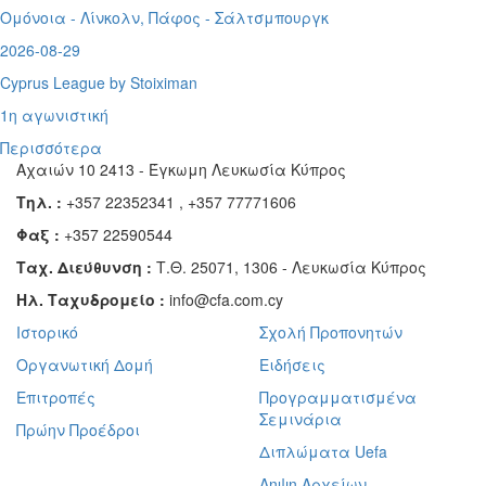
Ομόνοια - Λίνκολν, Πάφος -
Σάλτσμπουργκ
2026-08-29
Cyprus League by Stoiximan
1η αγωνιστική
Περισσότερα
Αχαιών 10 2413 - Έγκωμη Λευκωσία Κύπρος
Τηλ. :
+357 22352341 , +357 77771606
Φαξ :
+357 22590544
Ταχ. Διεύθυνση :
Τ.Θ. 25071, 1306 - Λευκωσία Κύπρος
Ηλ. Ταχυδρομείο :
info@cfa.com.cy
Ιστορικό
Σχολή Προπονητών
Οργανωτική Δομή
Ειδήσεις
Επιτροπές
Προγραμματισμένα
Σεμινάρια
Πρώην Προέδροι
Διπλώματα Uefa
Ληψη Αρχείων