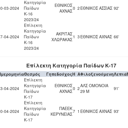
Κατηγορία
ΕΘΝΙΚΟΣ
30-03-2024
Παίδων
0
2
ΕΘΝΙΚΟΣ ΑΣΣΙΑΣ
92'
ΑΧΝΑΣ
Κ-16
2023/24
Επίλεκτη
Κατηγορία
ΑΚΡΙΤΑΣ
07-04-2024
Παίδων
1
3
ΕΘΝΙΚΟΣ ΑΧΝΑΣ
66'
ΧΛΩΡΑΚΑΣ
Κ-16
2023/24
Επίλεκτη Κατηγορία Παίδων Κ-17
Ημερομηνία
Θεσμός
Γηπεδούχος
H
A
Φιλοξενούμενη
Λεπτά
Επίλεκτη
Κατηγορία
ΕΘΝΙΚΟΣ
ΑΛΣ ΟΜΟΝΟΙΑ
13-04-2024
0
2
91'
Παίδων
ΑΧΝΑΣ
29 Μ
Κ-17
Επίλεκτη
Κατηγορία
ΠΑΕΕΚ
20-04-2024
7
1
ΕΘΝΙΚΟΣ ΑΧΝΑΣ
93'
Παίδων
ΚΕΡΥΝΕΙΑΣ
Κ-17