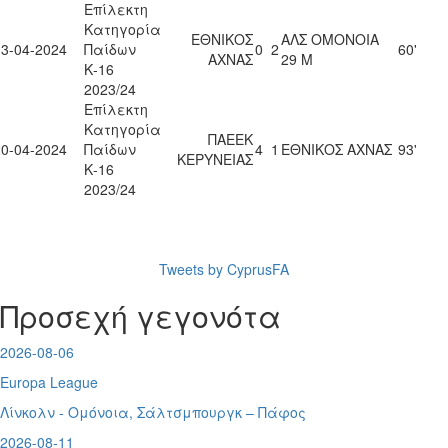
Επίλεκτη
Κατηγορία
ΕΘΝΙΚΟΣ
ΑΛΣ ΟΜΟΝΟΙΑ
13-04-2024
Παίδων
0
2
60'
ΑΧΝΑΣ
29 Μ
Κ-16
2023/24
Επίλεκτη
Κατηγορία
ΠΑΕΕΚ
20-04-2024
Παίδων
4
1
ΕΘΝΙΚΟΣ ΑΧΝΑΣ
93'
ΚΕΡΥΝΕΙΑΣ
Κ-16
2023/24
Tweets by CyprusFA
Προσεχή γεγονότα
2026-08-06
Europa League
Λίνκολν - Ομόνοια
,
Σάλτσμπουργκ – Πάφος
2026-08-11