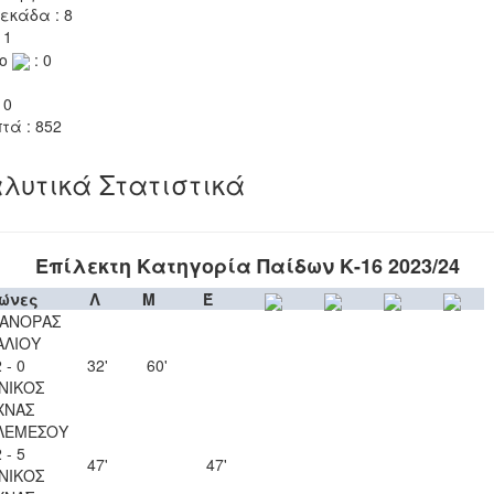
εκάδα : 8
 1
το
: 0
 0
τά : 852
λυτικά Στατιστικά
Επίλεκτη Κατηγορία Παίδων Κ-16 2023/24
ώνες
Λ
Μ
Έ
ΑΝΟΡΑΣ
ΑΛΙΟΥ
 - 0
32'
60'
ΝΙΚΟΣ
ΧΝΑΣ
ΛΕΜΕΣΟΥ
 - 5
47'
47'
ΝΙΚΟΣ