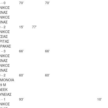
 - 0
70'
70'
ΝΙΚΟΣ
ΧΝΑΣ
ΝΙΚΟΣ
ΧΝΑΣ
 - 2
15'
77'
ΝΙΚΟΣ
ΣΣΙΑΣ
ΡΙΤΑΣ
ΡΑΚΑΣ
 - 3
66'
66'
ΝΙΚΟΣ
ΧΝΑΣ
ΝΙΚΟΣ
ΧΝΑΣ
 - 2
60'
60'
ΟΜΟΝΟΙΑ
29 Μ
ΑΕΕΚ
ΥΝΕΙΑΣ
 - 1
93'
10'
ΝΙΚΟΣ