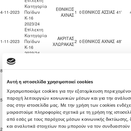
Επίλεκτη
Κατηγορία
ΕΘΝΙΚΟΣ
04-11-2023
Παίδων
1
0
ΕΘΝΙΚΟΣ ΑΣΣΙΑΣ
41'
ΑΧΝΑΣ
Κ-16
2023/24
Επίλεκτη
Κατηγορία
ΑΚΡΙΤΑΣ
11-11-2023
Παίδων
2
0
ΕΘΝΙΚΟΣ ΑΧΝΑΣ
48'
ΧΛΩΡΑΚΑΣ
Κ-16
2023/24
Επίλεκτη
Κατηγορία
ΕΘΝΙΚΟΣ
ΑΛΣ ΟΜΟΝΟΙΑ
18-11-2023
Παίδων
0
3
28'
ΑΧΝΑΣ
29 Μ
Κ-16
Αυτή η ιστοσελίδα χρησιμοποιεί cookies
2023/24
Επίλεκτη
Χρησιμοποιούμε cookies για την εξατομίκευση περιεχομένου
Κατηγορία
ΠΑΕΕΚ
παροχή λειτουργιών κοινωνικών μέσων και για την ανάλυσ
25-11-2023
Παίδων
4
0
ΕΘΝΙΚΟΣ ΑΧΝΑΣ
47'
ΚΕΡΥΝΕΙΑΣ
σας στην ιστοσελίδα μας. Με την χρήση των cookies ενδέχε
Κ-16
2023/24
μοιραστούμε πληροφορίες σχετικά με τη χρήση της ιστοσελ
Επίλεκτη
από εσάς με τους παρόχους μέσων κοινωνικής δικτύωσης,
Κατηγορία
ΕΘΝΙΚΟΣ
ΧΑΛΚΑΝΟΡΑΣ
και αναλυτικά στοιχείων που μπορούν να τον συνδυαστούν
02-12-2023
Παίδων
1
1
13'