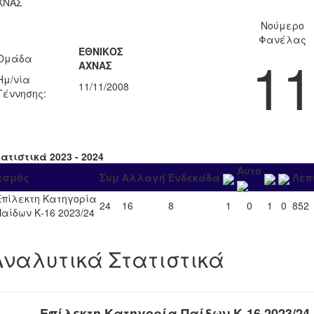
ΧΝΑΣ
Νούμερο
Φανέλας
ΕΘΝΙΚΟΣ
11
Ομάδα
ΑΧΝΑΣ
Ημ/νία
11/11/2008
Γέννησης:
ατιστικά 2023 - 2024
Αυτο
εσμός
Συμ
Αλλαγή
Ενδεκάδα
Λεπ
Επίλεκτη Κατηγορία
24
16
8
1
0
1
0
852
Παίδων Κ-16 2023/24
Αναλυτικά Στατιστικά
Επίλεκτη Κατηγορία Παίδων Κ-16 2023/24