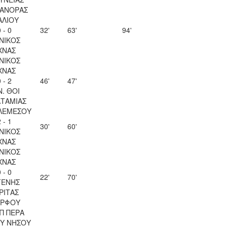
ΑΝΟΡΑΣ
ΑΛΙΟΥ
 - 0
32'
63'
94'
ΝΙΚΟΣ
ΧΝΑΣ
ΝΙΚΟΣ
ΧΝΑΣ
 - 2
46'
47'
Ν. ΘΟΙ
ΤΑΜΙΑΣ
ΛΕΜΕΣΟΥ
 - 1
30'
60'
ΝΙΚΟΣ
ΧΝΑΣ
ΝΙΚΟΣ
ΧΝΑΣ
 - 0
22'
70'
ΓΕΝΗΣ
ΡΙΤΑΣ
ΡΦΟΥ
Π ΠΕΡΑ
Υ ΝΗΣΟΥ