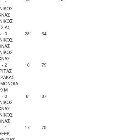
 - 1
ΝΙΚΟΣ
ΧΝΑΣ
ΝΙΚΟΣ
ΣΣΙΑΣ
 - 0
28'
64'
ΝΙΚΟΣ
ΧΝΑΣ
ΝΙΚΟΣ
ΧΝΑΣ
 - 2
16'
79'
ΡΙΤΑΣ
ΡΑΚΑΣ
ΟΜΟΝΟΙΑ
29 Μ
 - 0
6'
87'
ΝΙΚΟΣ
ΧΝΑΣ
ΝΙΚΟΣ
ΧΝΑΣ
 - 1
17'
75'
ΑΕΕΚ
ΥΝΕΙΑΣ