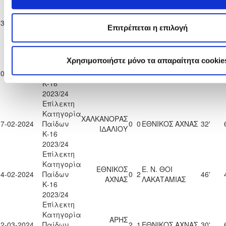
Επίλεκτη
Κατηγορία
ΑΛΣ
03-02-2024
Παίδων
ΟΜΟΝΟΙΑ 29
1
0
ΕΘΝΙΚΟΣ ΑΧΝΑΣ
6'
Επιτρέπεται η επιλογή
Κ-16
Μ
2023/24
Επίλεκτη
Χρησιμοποιήστε μόνο τα απαραίτητα cookie
Κατηγορία
ΕΘΝΙΚΟΣ
ΠΑΕΕΚ
10-02-2024
Παίδων
0
1
17'
ΑΧΝΑΣ
ΚΕΡΥΝΕΙΑΣ
Κ-16
2023/24
Επίλεκτη
Κατηγορία
ΧΑΛΚΑΝΟΡΑΣ
17-02-2024
Παίδων
0
0
ΕΘΝΙΚΟΣ ΑΧΝΑΣ
32'
ΙΔΑΛΙΟΥ
Κ-16
2023/24
Επίλεκτη
Κατηγορία
ΕΘΝΙΚΟΣ
Ε. Ν. ΘΟΙ
24-02-2024
Παίδων
0
2
46'
ΑΧΝΑΣ
ΛΑΚΑΤΑΜΙΑΣ
Κ-16
2023/24
Επίλεκτη
Κατηγορία
ΑΡΗΣ
02-03-2024
Παίδων
2
1
ΕΘΝΙΚΟΣ ΑΧΝΑΣ
30'