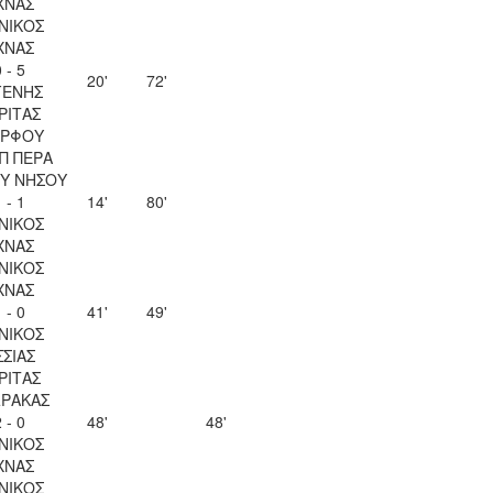
ΧΝΑΣ
ΝΙΚΟΣ
ΧΝΑΣ
 - 5
20'
72'
ΓΕΝΗΣ
ΡΙΤΑΣ
ΡΦΟΥ
Π ΠΕΡΑ
Υ ΝΗΣΟΥ
 - 1
14'
80'
ΝΙΚΟΣ
ΧΝΑΣ
ΝΙΚΟΣ
ΧΝΑΣ
 - 0
41'
49'
ΝΙΚΟΣ
ΣΣΙΑΣ
ΡΙΤΑΣ
ΡΑΚΑΣ
 - 0
48'
48'
ΝΙΚΟΣ
ΧΝΑΣ
ΝΙΚΟΣ