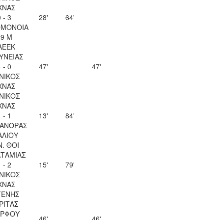
ΧΝΑΣ
 - 3
28'
64'
ΟΜΟΝΟΙΑ
29 Μ
ΑΕΕΚ
ΥΝΕΙΑΣ
 - 0
47'
47'
ΝΙΚΟΣ
ΧΝΑΣ
ΝΙΚΟΣ
ΧΝΑΣ
 - 1
13'
84'
ΑΝΟΡΑΣ
ΑΛΙΟΥ
Ν. ΘΟΙ
ΤΑΜΙΑΣ
 - 2
15'
79'
ΝΙΚΟΣ
ΧΝΑΣ
ΓΕΝΗΣ
ΡΙΤΑΣ
ΡΦΟΥ
46'
46'