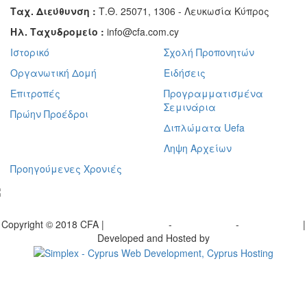
Ταχ. Διεύθυνση :
Τ.Θ. 25071, 1306 - Λευκωσία Κύπρος
Ηλ. Ταχυδρομείο :
info@cfa.com.cy
Ιστορικό
Σχολή Προπονητών
Οργανωτική Δομή
Ειδήσεις
Επιτροπές
Προγραμματισμένα
Σεμινάρια
Πρώην Προέδροι
Διπλώματα Uefa
Ληψη Αρχείων
Προηγούμενες Χρονιές
γραφείτε στο ενημερωτικό μας δελτίο
Copyright © 2018 CFA |
Privacy policy
-
Terms of Use
-
Cookie Policy
|
Developed and Hosted by
Change your consent