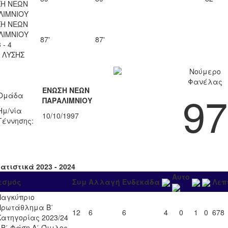
Η ΝΕΩΝ
ΛΙΜΝΙΟΥ
Η ΝΕΩΝ
ΛΙΜΝΙΟΥ
87'
87'
 - 4
Λ ΛΥΣΗΣ
Νούμερο
Φανέλας
ΕΝΩΣΗ ΝΕΩΝ
97
Ομάδα
ΠΑΡΑΛΙΜΝΙΟΥ
Ημ/νία
10/10/1997
Γέννησης:
ατιστικά 2023 - 2024
Αυτο
εσμός
Συμ
Αλλαγή
Ενδεκάδα
Λεπ
Παγκύπριο
Πρωτάθλημα Β΄
12
6
6
4
0
1
0
678
Κατηγορίας 2023/24
- Β΄ Φάση Α΄ Όμιλος