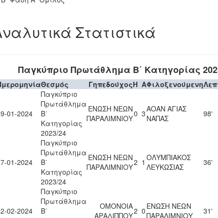
Αναλυτικά Στατιστικά
Παγκύπριο Πρωτάθλημα Β΄ Κατηγορίας 202
Ημερομηνία
Θεσμός
Γηπεδούχος
H
A
Φιλοξενούμενη
Λεπ
Παγκύπριο
Πρωτάθλημα
ΕΝΩΣΗ ΝΕΩΝ
ΑΟΑΝ ΑΓΙΑΣ
19-01-2024
Β΄
0
3
98'
ΠΑΡΑΛΙΜΝΙΟΥ
ΝΑΠΑΣ
Κατηγορίας
2023/24
Παγκύπριο
Πρωτάθλημα
ΕΝΩΣΗ ΝΕΩΝ
ΟΛΥΜΠΙΑΚΟΣ
27-01-2024
Β΄
2
1
36'
ΠΑΡΑΛΙΜΝΙΟΥ
ΛΕΥΚΩΣΙΑΣ
Κατηγορίας
2023/24
Παγκύπριο
Πρωτάθλημα
ΟΜΟΝΟΙΑ
ΕΝΩΣΗ ΝΕΩΝ
02-02-2024
Β΄
2
0
31'
ΑΡΑΔΙΠΠΟΥ
ΠΑΡΑΛΙΜΝΙΟΥ