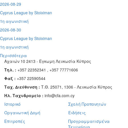
2026-08-29
Cyprus League by Stoiximan
1η αγωνιστική
2026-08-30
Cyprus League by Stoiximan
1η αγωνιστική
Περισσότερα
Αχαιών 10 2413 - Έγκωμη Λευκωσία Κύπρος
Τηλ. :
+357 22352341 , +357 77771606
Φαξ :
+357 22590544
Ταχ. Διεύθυνση :
Τ.Θ. 25071, 1306 - Λευκωσία Κύπρος
Ηλ. Ταχυδρομείο :
info@cfa.com.cy
Ιστορικό
Σχολή Προπονητών
Οργανωτική Δομή
Ειδήσεις
Επιτροπές
Προγραμματισμένα
Σεμινάρια