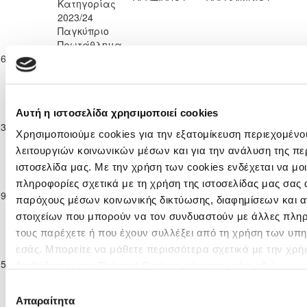
Κατηγορίας
2023/24
Παγκύπριο
Πρωτάθλημα
KRASAVA
ΕΝΩΣΗ ΝΕΩΝ
16-02-2024
Β΄
2
2
24'
Ε.Ν.Y.
ΠΑΡΑΛΙΜΝΙΟΥ
Κατηγορίας
2023/24
Παγκύπριο
Πρωτάθλημα
Αυτή η ιστοσελίδα χρησιμοποιεί cookies
ΕΝΩΣΗ ΝΕΩΝ
23-02-2024
Β΄
0
0
ΠΕΓΕΙΑ 2014
50'
ΠΑΡΑΛΙΜΝΙΟΥ
Χρησιμοποιούμε cookies για την εξατομίκευση περιεχομένο
Κατηγορίας
λειτουργιών κοινωνικών μέσων και για την ανάλυση της πε
2023/24
Παγκύπριο
ιστοσελίδα μας. Με την χρήση των cookies ενδέχεται να μ
Πρωτάθλημα
πληροφορίες σχετικά με τη χρήση της ιστοσελίδας μας σας 
ΑΟΑΝ ΑΓΙΑΣ
ΕΝΩΣΗ ΝΕΩΝ
09-03-2024
Β΄
1
3
82'
παρόχους μέσων κοινωνικής δικτύωσης, διαφημίσεων και α
ΝΑΠΑΣ
ΠΑΡΑΛΙΜΝΙΟΥ
Κατηγορίας
στοιχείων που μπορούν να τον συνδυαστούν με άλλες πληρ
2023/24
τους παρέχετε ή που έχουν συλλέξει από τη χρήση των υπ
Παγκύπριο
Πρωτάθλημα
εσάς. Μπορείτε να μάθετε περισσότερα σχετικά με την χρή
ΟΛΥΜΠΙΑΚΟΣ
ΕΝΩΣΗ ΝΕΩΝ
15-03-2024
Β΄
1
2
14'
διαβάζοντας την Πολιτική Cookies κάνοντας κλικ
εδώ
ΛΕΥΚΩΣΙΑΣ
ΠΑΡΑΛΙΜΝΙΟΥ
Κατηγορίας
Επιλογή
2023/24
Απαραίτητα
συγκατάθεσης
Παγκύπριο