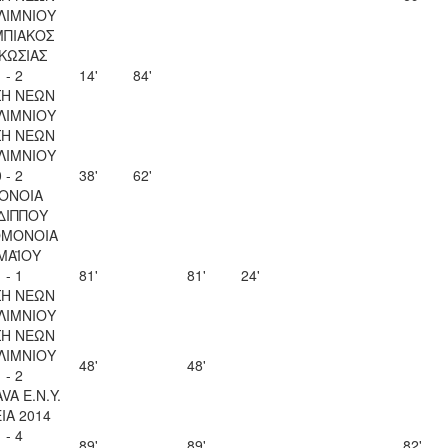
ΛΙΜΝΙΟΥ
ΠΙΑΚΟΣ
ΚΩΣΙΑΣ
 - 2
14'
84'
Η ΝΕΩΝ
ΛΙΜΝΙΟΥ
Η ΝΕΩΝ
ΛΙΜΝΙΟΥ
 - 2
38'
62'
ΟΝΟΙΑ
ΔΙΠΠΟΥ
ΟΜΟΝΟΙΑ
 ΜΑΪΟΥ
 - 1
81'
81'
24'
Η ΝΕΩΝ
ΛΙΜΝΙΟΥ
Η ΝΕΩΝ
ΛΙΜΝΙΟΥ
48'
48'
 - 2
VA Ε.Ν.Y.
ΙΑ 2014
 - 4
89'
89'
82'