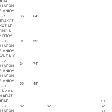
ΑΠΑΣ
Η ΝΕΩΝ
ΛΙΜΝΙΟΥ
 - 1
36'
64'
ΠΙΑΚΟΣ
ΚΩΣΙΑΣ
ΟΝΟΙΑ
ΔΙΠΠΟΥ
 - 0
31'
59'
Η ΝΕΩΝ
ΛΙΜΝΙΟΥ
VA Ε.Ν.Y.
 - 2
24'
74'
Η ΝΕΩΝ
ΛΙΜΝΙΟΥ
Η ΝΕΩΝ
ΛΙΜΝΙΟΥ
50'
48'
 - 0
ΙΑ 2014
Ν ΑΓΙΑΣ
ΑΠΑΣ
10'
 - 3
82'
82'
32'
Η ΝΕΩΝ
69'