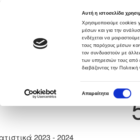
Αυτή η ιστοσελίδα χρησι
Αρχική
Νέα & Πληροφορίες
Εθνικές Ομάδες
Χρησιμοποιούμε cookies γ
μέσων και για την ανάλυσ
ενδέχεται να μοιραστούμε
τους παρόχους μέσων κοι
Previous
ΣΤΕΛΙΟΣ ΠΑΡΠΑ
τον συνδυαστούν με άλλες
των υπηρεσιών τους από 
διαβάζοντας την Πολιτική
α
ΑΝΟΡΘΩΣΙΣ ΜΟΥΤΤΑΓΙΑΚΑΣ
 Γέννησης: 25/07/1985
Νούμερο 
Επιλογή
Απαραίτητα
συγκατάθεσης
ατιστικά 2023 - 2024