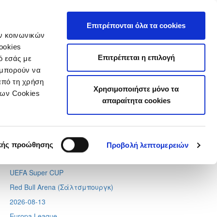
τιστικά
Επιτρέπονται όλα τα cookies
ών κοινωνικών
ookies
Επιτρέπεται η επιλογή
ό εσάς με
 μπορούν να
Next
Tweets by CyprusFA
από τη χρήση
Χρησιμοποιήστε μόνο τα
Προσεχή γεγονότα
των Cookies
απαραίτητα cookies
2026-08-11
Conference League
Απόλλων - Μπραν
κής προώθησης
Προβολή λεπτομερειών
2026-08-12
UEFA Super CUP
Red Bull Arena (
Σάλτσμπουργκ)
2026-08-13
Europa League