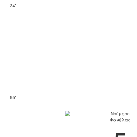
34'
95'
Νούμερο
Φανέλας