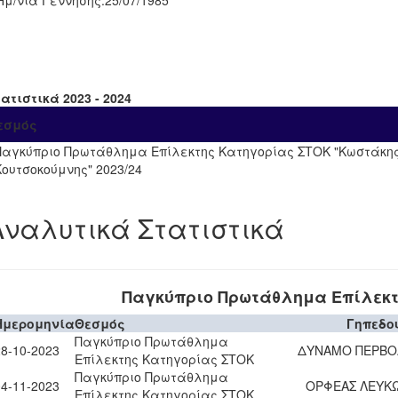
Ημ/νία Γέννησης:
25/07/1985
ατιστικά 2023 - 2024
εσμός
Παγκύπριο Πρωτάθλημα Επίλεκτης Κατηγορίας ΣΤΟΚ "Κωστάκη
Κουτσοκούμνης" 2023/24
Αναλυτικά Στατιστικά
Παγκύπριο Πρωτάθλημα Επίλεκτ
Ημερομηνία
Θεσμός
Γηπεδο
Παγκύπριο Πρωτάθλημα
28-10-2023
ΔΥΝΑΜΟ ΠΕΡΒΟ
Επίλεκτης Κατηγορίας ΣΤΟΚ
Παγκύπριο Πρωτάθλημα
04-11-2023
ΟΡΦΕΑΣ ΛΕΥΚΩ
Επίλεκτης Κατηγορίας ΣΤΟΚ