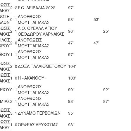
ΩΣΙΣ
2
2
F.C. ΛΕΙΒΑΔΙΑ 2022
97'
ΑΚΑΣ
ΝΩΣΗ
ΑΝΟΡΘΩΣΙΣ
0
1
53'
53'
ΛΛΩΝ
ΜΟΥΤΤΑΓΙΑΚΑΣ
ΩΣΙΣ
Α.Ο. ΘΥΕΛΛΑ ΑΓΙΟΥ
2
1
96'
25'
ΑΚΑΣ
ΘΕΟΔΩΡΟΥ ΛΑΡΝΑΚΑΣ
ΙΛΟΣ
ΑΝΟΡΘΩΣΙΣ
2
0
47'
47'
ΟΡΟΥ
ΜΟΥΤΤΑΓΙΑΚΑΣ
ΑΝΟΡΘΩΣΙΣ
ΑΚΟΥ
1
1
97'
ΜΟΥΤΤΑΓΙΑΚΑΣ
ΩΣΙΣ
2
0
ΔΟΞΑ ΠΑΛΑΙΟΜΕΤΟΧΟΥ
104'
ΑΚΑΣ
ΩΣΙΣ
1
0
Η «ΑΚΑΝΘΟΥ»
103'
ΑΚΑΣ
ΑΝΟΡΘΩΣΙΣ
ΡΙΟΥ
0
1
99'
92'
ΜΟΥΤΤΑΓΙΑΚΑΣ
ΑΝΟΡΘΩΣΙΣ
ΑΜΙΑΣ
2
1
98'
87'
ΜΟΥΤΤΑΓΙΑΚΑΣ
ΩΣΙΣ
3
1
ΔΥΝΑΜΟ ΠΕΡΒΟΛΙΩΝ
95'
ΑΚΑΣ
ΩΣΙΣ
1
0
ΟΡΦΕΑΣ ΛΕΥΚΩΣΙΑΣ
98'
ΑΚΑΣ