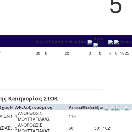
5
Αυτο
Συμ
Αλλαγή
Ενδεκάδα
Λεπτ
ς
20
0
20
0
0
6
0
1825
ης Κατηγορίας ΣΤΟΚ
ύχος
H
A
Φιλοξενούμενη
Λεπτά
Μέσα
Έξω
ΑΝΟΡΘΩΣΙΣ
ΛΙΩΝ
1
1
110'
ΜΟΥΤΤΑΓΙΑΚΑΣ
ΑΝΟΡΘΩΣΙΣ
ΣΙΑΣ
3
3
50'
50'
102'
ΜΟΥΤΤΑΓΙΑΚΑΣ