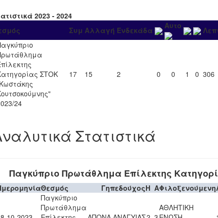
ατιστικά 2023 - 2024
Αυτο
εσμός
Συμ
Αλλαγή
Ενδεκάδα
Λεπ
Παγκύπριο
Πρωτάθλημα
Επίλεκτης
Κατηγορίας ΣΤΟΚ
17
15
2
0
0
1
0
306
"Κωστάκης
Κουτσοκούμνης"
2023/24
Αναλυτικά Στατιστικά
Παγκύπριο Πρωτάθλημα Επίλεκτης Κατηγορ
Ημερομηνία
Θεσμός
Γηπεδούχος
H
A
Φιλοξενούμενη
Παγκύπριο
Πρωτάθλημα
ΑΘΛΗΤΙΚΗ
28-10-2023
Επίλεκτης
ΑΠΟΝΑ ΑΝΑΓΥΙΑΣ
2
3
ΕΝΩΣΗ