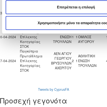
Παγκύπριο
Α.Ο. ΘΥΕΛΛΑ
Επιτρέπεται η επιλογή
Πρωτάθλημα
ΑΘΛΗΤΙΚΗ
ΑΓΙΟΥ
13-04-2024
Επίλεκτης
5
2
ΕΝΩΣΗ
ΘΕΟΔΩΡΟΥ
Κατηγορίας
ΤΡΟΥΛΛΩΝ
ΛΑΡΝΑΚΑΣ
ΣΤΟΚ
Χρησιμοποιήστε μόνο τα απαραίτητα coo
Παγκύπριο
Πρωτάθλημα
ΑΘΛΗΤΙΚΗ
ΑΘΛΗΤΙΚΟΣ
20-04-2024
Επίλεκτης
ΕΝΩΣΗ
1
1
ΟΜΙΛΟΣ
Κατηγορίας
ΤΡΟΥΛΛΩΝ
ΑΥΓΟΡΟΥ
ΣΤΟΚ
Παγκύπριο
ΑΕΝ ΑΓΙΟΥ
Πρωτάθλημα
ΑΘΛΗΤΙΚΗ
ΓΕΩΡΓΙΟΥ
27-04-2024
Επίλεκτης
2
1
ΕΝΩΣΗ
ΒΡΥΣΟΥΛΩΝ
Κατηγορίας
ΤΡΟΥΛΛΩΝ
ΑΧΕΡΙΤΟΥ
ΣΤΟΚ
Tweets by CyprusFA
Προσεχή γεγονότα