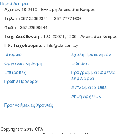
Περισσότερα
Αχαιών 10 2413 - Έγκωμη Λευκωσία Κύπρος
Τηλ. :
+357 22352341 , +357 77771606
Φαξ :
+357 22590544
Ταχ. Διεύθυνση :
Τ.Θ. 25071, 1306 - Λευκωσία Κύπρος
Ηλ. Ταχυδρομείο :
info@cfa.com.cy
Ιστορικό
Σχολή Προπονητών
Οργανωτική Δομή
Ειδήσεις
Επιτροπές
Προγραμματισμένα
Σεμινάρια
Πρώην Προέδροι
Διπλώματα Uefa
Ληψη Αρχείων
Προηγούμενες Χρονιές
γραφείτε στο ενημερωτικό μας δελτίο
Copyright © 2018 CFA |
Privacy policy
-
Terms of Use
-
Cookie Policy
|