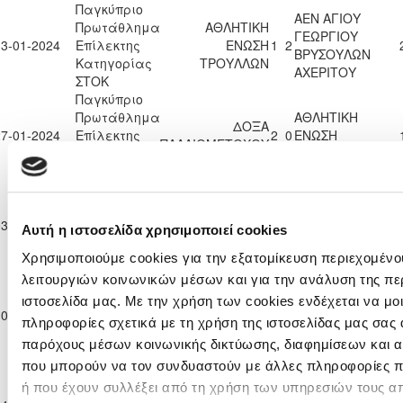
Παγκύπριο
ΑΕΝ ΑΓΙΟΥ
Πρωτάθλημα
ΑΘΛΗΤΙΚΗ
ΓΕΩΡΓΙΟΥ
13-01-2024
Επίλεκτης
ΕΝΩΣΗ
1
2
ΒΡΥΣΟΥΛΩΝ
Κατηγορίας
ΤΡΟΥΛΛΩΝ
ΑΧΕΡΙΤΟΥ
ΣΤΟΚ
Παγκύπριο
Πρωτάθλημα
ΑΘΛΗΤΙΚΗ
ΔΟΞΑ
27-01-2024
Επίλεκτης
2
0
ΕΝΩΣΗ
ΠΑΛΑΙΟΜΕΤΟΧΟΥ
Κατηγορίας
ΤΡΟΥΛΛΩΝ
ΣΤΟΚ
Παγκύπριο
Πρωτάθλημα
ΑΘΛΗΤΙΚΗ
03-02-2024
Επίλεκτης
ΕΝΩΣΗ
2
2
Η «ΑΚΑΝΘΟΥ»
Αυτή η ιστοσελίδα χρησιμοποιεί cookies
Κατηγορίας
ΤΡΟΥΛΛΩΝ
Χρησιμοποιούμε cookies για την εξατομίκευση περιεχομένο
ΣΤΟΚ
Παγκύπριο
λειτουργιών κοινωνικών μέσων και για την ανάλυση της πε
Πρωτάθλημα
ΑΘΛΗΤΙΚΗ
ιστοσελίδα μας. Με την χρήση των cookies ενδέχεται να μ
ΑΠΟΛΛΩΝ
10-02-2024
Επίλεκτης
0
1
ΕΝΩΣΗ
ΓΕΡΙΟΥ
πληροφορίες σχετικά με τη χρήση της ιστοσελίδας μας σας 
Κατηγορίας
ΤΡΟΥΛΛΩΝ
παρόχους μέσων κοινωνικής δικτύωσης, διαφημίσεων και α
ΣΤΟΚ
που μπορούν να τον συνδυαστούν με άλλες πληροφορίες πο
Παγκύπριο
Πρωτάθλημα
ΑΘΛΗΤΙΚΗ
ή που έχουν συλλέξει από τη χρήση των υπηρεσιών τους α
Ε. Ν. ΘΟΙ