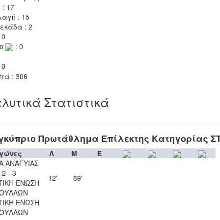
 : 17
αγή : 15
εκάδα : 2
 0
το
: 0
 0
τά : 306
λυτικά Στατιστικά
γκύπριο Πρωτάθλημα Επίλεκτης Κατηγορίας Σ
γώνες
Λ
Μ
Έ
Α ΑΝΑΓΥΙΑΣ
2 - 3
12'
89'
ΤΙΚΗ ΕΝΩΣΗ
ΟΥΛΛΩΝ
ΤΙΚΗ ΕΝΩΣΗ
ΟΥΛΛΩΝ