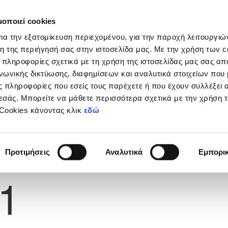
μοποιεί cookies
Διοργανώσεις
Grassroots
Κριτήρια UEFA
Στα
ια την εξατομίκευση περιεχομένου, για την παροχή λειτουργι
η της περιήγησή σας στην ιστοσελίδα μας. Με την χρήση των c
 πληροφορίες σχετικά με τη χρήση της ιστοσελίδας μας σας απ
νωνικής δικτύωσης, διαφημίσεων και αναλυτικά στοιχείων που
 MIRANDA E MAGALHAES
 πληροφορίες που εσείς τους παρέχετε ή που έχουν συλλέξει 
εσάς. Μπορείτε να μάθετε περισσότερα σχετικά με την χρήση 
 Cookies κάνοντας κλικ
εδώ
Προτιμήσεις
Αναλυτικά
Εμπορι
Φανέλας
1