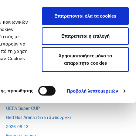
τιστικά
Επιτρέπονται όλα τα cookies
ών κοινωνικών
ookies
Επιτρέπεται η επιλογή
ό εσάς με
 μπορούν να
Next
Tweets by CyprusFA
από τη χρήση
Χρησιμοποιήστε μόνο τα
Προσεχή γεγονότα
των Cookies
απαραίτητα cookies
2026-08-11
Conference League
Απόλλων - Μπραν
κής προώθησης
Προβολή λεπτομερειών
2026-08-12
UEFA Super CUP
Red Bull Arena (
Σάλτσμπουργκ)
2026-08-13
Europa League