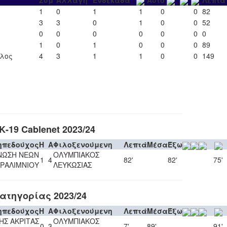
Συμ
Αλλαγή
Ενδεκάδα
Αυτο
Λεπτά
1
0
1
1
0
0
82
3
3
0
1
0
0
52
0
0
0
0
0
0
0
1
0
1
0
0
0
89
ιλος
4
3
1
1
0
0
149
19 Cablenet 2023/24
ηπεδούχος
H
A
Φιλοξενούμενη
Λεπτά
Μέσα
Έξω
ΝΩΣΗ ΝΕΩΝ
ΟΛΥΜΠΙΑΚΟΣ
1
4
82'
82'
75'
ΡΑΛΙΜΝΙΟΥ
ΛΕΥΚΩΣΙΑΣ
ατηγορίας 2023/24
ηπεδούχος
H
A
Φιλοξενούμενη
Λεπτά
Μέσα
Έξω
ΗΣ ΑΚΡΙΤΑΣ
ΟΛΥΜΠΙΑΚΟΣ
0
3
7'
89'
91'