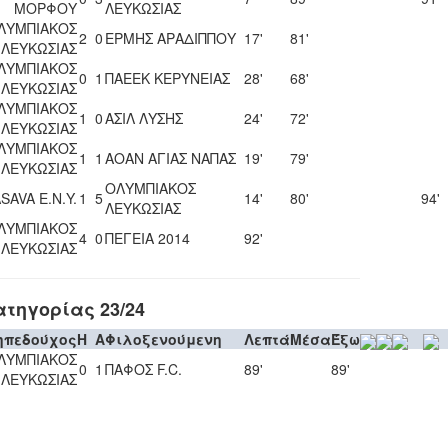
ΜΟΡΦΟΥ
ΛΕΥΚΩΣΙΑΣ
ΛΥΜΠΙΑΚΟΣ
2
0
ΕΡΜΗΣ ΑΡΑΔΙΠΠΟΥ
17'
81'
ΛΕΥΚΩΣΙΑΣ
ΛΥΜΠΙΑΚΟΣ
0
1
ΠΑΕΕΚ ΚΕΡΥΝΕΙΑΣ
28'
68'
ΛΕΥΚΩΣΙΑΣ
ΛΥΜΠΙΑΚΟΣ
1
0
ΑΣΙΛ ΛΥΣΗΣ
24'
72'
ΛΕΥΚΩΣΙΑΣ
ΛΥΜΠΙΑΚΟΣ
1
1
ΑΟΑΝ ΑΓΙΑΣ ΝΑΠΑΣ
19'
79'
ΛΕΥΚΩΣΙΑΣ
ΟΛΥΜΠΙΑΚΟΣ
SAVA Ε.Ν.Y.
1
5
14'
80'
94'
ΛΕΥΚΩΣΙΑΣ
ΛΥΜΠΙΑΚΟΣ
4
0
ΠΕΓΕΙΑ 2014
92'
ΛΕΥΚΩΣΙΑΣ
ατηγορίας 23/24
ηπεδούχος
H
A
Φιλοξενούμενη
Λεπτά
Μέσα
Έξω
ΛΥΜΠΙΑΚΟΣ
0
1
ΠΑΦΟΣ F.C.
89'
89'
ΛΕΥΚΩΣΙΑΣ