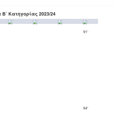
Β΄ Κατηγορίας 2023/24
91'
94'