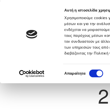
Αυτή η ιστοσελίδα χρησι
Αρχική
Νέα & Πληροφορίες
Εθνικές Ομάδες
Χρησιμοποιούμε cookies γ
μέσων και για την ανάλυσ
ενδέχεται να μοιραστούμε
τους παρόχους μέσων κοι
Previous
LOURENCO MOREIRA DE
τον συνδυαστούν με άλλες
των υπηρεσιών τους από 
TEIXEIRA
διαβάζοντας την Πολιτική
α
ΟΛΥΜΠΙΑΚΟΣ ΛΕΥΚΩΣΙΑΣ
 Γέννησης: 27/08/2003
Επιλογή
Απαραίτητα
συγκατάθεσης
Νούμερο 
2