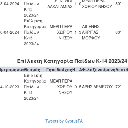
Ε. Ν. ΘΟΙ
ΜΕΑΠ ΠΕΡΑ
13-04-2024
Παίδων
1
0
80'
ΛΑΚΑΤΑΜΙΑΣ
ΧΩΡΙΟΥ ΝΗΣΟΥ
Κ-15
2023/24
Επίλεκτη
Κατηγορία
ΜΕΑΠ ΠΕΡΑ
ΔΙΓΕΝΗΣ
20-04-2024
Παίδων
ΧΩΡΙΟΥ
1
3
ΑΚΡΙΤΑΣ
80'
Κ-15
ΝΗΣΟΥ
ΜΟΡΦΟΥ
2023/24
Επίλεκτη Κατηγορία Παίδων Κ-14 2023/24
Ημερομηνία
Θεσμός
Γηπεδούχος
H
A
Φιλοξενούμενη
Λεπτ
Επίλεκτη
Κατηγορία
ΜΕΑΠ ΠΕΡΑ
14-10-2023
Παίδων
ΧΩΡΙΟΥ
0
5
ΑΡΗΣ ΛΕΜΕΣΟΥ
72'
Κ-14
ΝΗΣΟΥ
2023/24
Tweets by CyprusFA