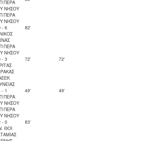
Π ΠΕΡΑ
Υ ΝΗΣΟΥ
Π ΠΕΡΑ
Υ ΝΗΣΟΥ
 - 6
82'
ΝΙΚΟΣ
ΧΝΑΣ
Π ΠΕΡΑ
Υ ΝΗΣΟΥ
 - 3
72'
72'
ΡΙΤΑΣ
ΡΑΚΑΣ
ΑΕΕΚ
ΥΝΕΙΑΣ
 - 1
49'
49'
Π ΠΕΡΑ
Υ ΝΗΣΟΥ
Π ΠΕΡΑ
Υ ΝΗΣΟΥ
 - 0
83'
Ν. ΘΟΙ
ΤΑΜΙΑΣ
ΓΕΝΗΣ