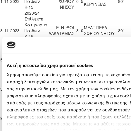
11-11-2023
Παίδων
ΧΩΡΙΟΥ
0
5
80'
ΚΕΡΥΝΕΙΑΣ
Κ-15
ΝΗΣΟΥ
2023/24
Επίλεκτη
Κατηγορία
Ε. Ν. ΘΟΙ
ΜΕΑΠ ΠΕΡΑ
18-11-2023
Παίδων
3
0
80'
ΛΑΚΑΤΑΜΙΑΣ
ΧΩΡΙΟΥ ΝΗΣΟΥ
Κ-15
2023/24
Επίλεκτη
Κατηγορία
ΜΕΑΠ ΠΕΡΑ
ΔΙΓΕΝΗΣ
25-11-2023
Παίδων
ΧΩΡΙΟΥ
1
2
ΑΚΡΙΤΑΣ
80'
Κ-15
ΝΗΣΟΥ
ΜΟΡΦΟΥ
Αυτή η ιστοσελίδα χρησιμοποιεί cookies
2023/24
Χρησιμοποιούμε cookies για την εξατομίκευση περιεχομένου
Επίλεκτη
παροχή λειτουργιών κοινωνικών μέσων και για την ανάλυσ
Κατηγορία
ΜΕΑΠ ΠΕΡΑ
03-12-2023
Παίδων
ΧΩΡΙΟΥ
0
5
ΕΘΝΙΚΟΣ ΑΣΣΙΑΣ
80'
σας στην ιστοσελίδα μας. Με την χρήση των cookies ενδέχε
Κ-15
ΝΗΣΟΥ
μοιραστούμε πληροφορίες σχετικά με τη χρήση της ιστοσελ
2023/24
από εσάς με τους παρόχους μέσων κοινωνικής δικτύωσης,
Επίλεκτη
και αναλυτικά στοιχείων που μπορούν να τον συνδυαστούν
Κατηγορία
ΑΛΣ
ΜΕΑΠ ΠΕΡΑ
πληροφορίες που εσείς τους παρέχετε ή που έχουν συλλέξε
09-12-2023
Παίδων
ΟΜΟΝΟΙΑ 29
1
0
81'
ΧΩΡΙΟΥ ΝΗΣΟΥ
Κ-15
ΜΑΪΟΥ
των υπηρεσιών τους από εσάς. Μπορείτε να μάθετε περισσ
2023/24
με την χρήση των Cookies διαβάζοντας την Πολιτική Cooki