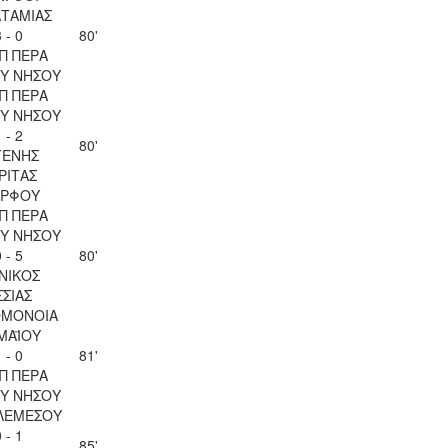
ΤΑΜΙΑΣ
 - 0
80'
Π ΠΕΡΑ
Υ ΝΗΣΟΥ
Π ΠΕΡΑ
Υ ΝΗΣΟΥ
 - 2
80'
ΓΕΝΗΣ
ΡΙΤΑΣ
ΡΦΟΥ
Π ΠΕΡΑ
Υ ΝΗΣΟΥ
 - 5
80'
ΝΙΚΟΣ
ΣΣΙΑΣ
ΟΜΟΝΟΙΑ
 ΜΑΪΟΥ
 - 0
81'
Π ΠΕΡΑ
Υ ΝΗΣΟΥ
ΛΕΜΕΣΟΥ
 - 1
85'