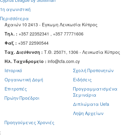
Cyprus League by Stoiximan
1η αγωνιστική
Περισσότερα
Αχαιών 10 2413 - Έγκωμη Λευκωσία Κύπρος
Τηλ. :
+357 22352341 , +357 77771606
Φαξ :
+357 22590544
Ταχ. Διεύθυνση :
Τ.Θ. 25071, 1306 - Λευκωσία Κύπρος
Ηλ. Ταχυδρομείο :
info@cfa.com.cy
Ιστορικό
Σχολή Προπονητών
Οργανωτική Δομή
Ειδήσεις
Επιτροπές
Προγραμματισμένα
Σεμινάρια
Πρώην Προέδροι
Διπλώματα Uefa
Ληψη Αρχείων
Προηγούμενες Χρονιές