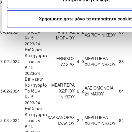
03-02-2024
Παίδων
ΧΩΡΙΟΥ
2
0
83'
ΛΑΚΑΤΑΜΙΑΣ
Κ-15
ΝΗΣΟΥ
2023/24
Χρησιμοποιήστε μόνο τα απαραίτητα cookie
Επίλεκτη
Κατηγορία
ΔΙΓΕΝΗΣ
ΜΕΑΠ ΠΕΡΑ
10-02-2024
Παίδων
ΑΚΡΙΤΑΣ
2
2
83'
ΧΩΡΙΟΥ ΝΗΣΟΥ
Κ-15
ΜΟΡΦΟΥ
2023/24
Επίλεκτη
Κατηγορία
ΕΘΝΙΚΟΣ
ΜΕΑΠ ΠΕΡΑ
17-02-2024
Παίδων
4
0
83'
ΑΣΣΙΑΣ
ΧΩΡΙΟΥ ΝΗΣΟΥ
Κ-15
2023/24
Επίλεκτη
Κατηγορία
ΜΕΑΠ ΠΕΡΑ
ΑΛΣ ΟΜΟΝΟΙΑ
25-02-2024
Παίδων
ΧΩΡΙΟΥ
2
2
84'
29 ΜΑΪΟΥ
Κ-15
ΝΗΣΟΥ
2023/24
Επίλεκτη
Κατηγορία
ΧΑΛΚΑΝΟΡΑΣ
ΜΕΑΠ ΠΕΡΑ
02-03-2024
Παίδων
2
1
84'
ΙΔΑΛΙΟΥ
ΧΩΡΙΟΥ ΝΗΣΟΥ
Κ-15