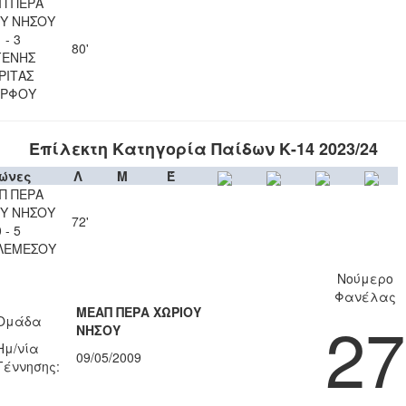
Π ΠΕΡΑ
Υ ΝΗΣΟΥ
 - 3
80'
ΓΕΝΗΣ
ΡΙΤΑΣ
ΡΦΟΥ
Επίλεκτη Κατηγορία Παίδων Κ-14 2023/24
ώνες
Λ
Μ
Έ
Π ΠΕΡΑ
Υ ΝΗΣΟΥ
72'
 - 5
ΛΕΜΕΣΟΥ
Νούμερο
Φανέλας
ΜΕΑΠ ΠΕΡΑ ΧΩΡΙΟΥ
27
Ομάδα
ΝΗΣΟΥ
Ημ/νία
09/05/2009
Γέννησης: