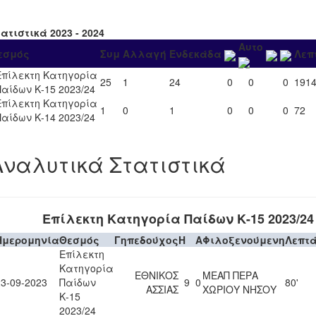
ατιστικά 2023 - 2024
Αυτο
εσμός
Συμ
Αλλαγή
Ενδεκάδα
Λεπ
Επίλεκτη Κατηγορία
25
1
24
0
0
0
191
Παίδων Κ-15 2023/24
Επίλεκτη Κατηγορία
1
0
1
0
0
0
72
Παίδων Κ-14 2023/24
Αναλυτικά Στατιστικά
Επίλεκτη Κατηγορία Παίδων Κ-15 2023/24
Ημερομηνία
Θεσμός
Γηπεδούχος
H
A
Φιλοξενούμενη
Λεπτ
Επίλεκτη
Κατηγορία
ΕΘΝΙΚΟΣ
ΜΕΑΠ ΠΕΡΑ
23-09-2023
Παίδων
9
0
80'
ΑΣΣΙΑΣ
ΧΩΡΙΟΥ ΝΗΣΟΥ
Κ-15
2023/24