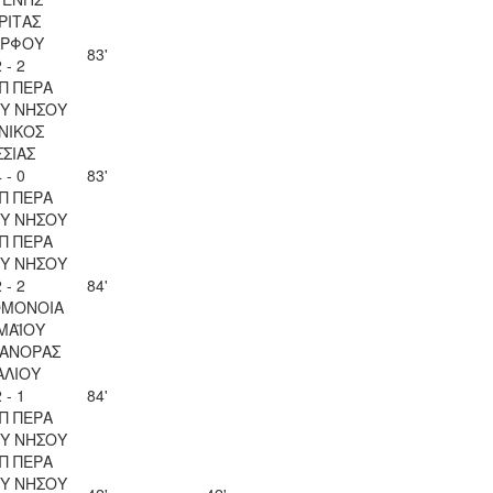
ΡΙΤΑΣ
ΡΦΟΥ
83'
 - 2
Π ΠΕΡΑ
Υ ΝΗΣΟΥ
ΝΙΚΟΣ
ΣΣΙΑΣ
 - 0
83'
Π ΠΕΡΑ
Υ ΝΗΣΟΥ
Π ΠΕΡΑ
Υ ΝΗΣΟΥ
 - 2
84'
ΟΜΟΝΟΙΑ
 ΜΑΪΟΥ
ΑΝΟΡΑΣ
ΑΛΙΟΥ
 - 1
84'
Π ΠΕΡΑ
Υ ΝΗΣΟΥ
Π ΠΕΡΑ
Υ ΝΗΣΟΥ