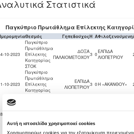
Αναλυτικά Στατιστικά
Παγκύπριο Πρωτάθλημα Επίλεκτης Κατηγορ
Ημερομηνία
Θεσμός
Γηπεδούχος
H
A
Φιλοξενούμενη
Παγκύπριο
Πρωτάθλημα
ΔΟΞΑ
ΕΛΠΙΔΑ
14-10-2023
Επίλεκτης
3
0
ΠΑΛΑΙΟΜΕΤΟΧΟΥ
ΛΙΟΠΕΤΡΙΟΥ
Κατηγορίας
ΣΤΟΚ
Παγκύπριο
Πρωτάθλημα
ΕΛΠΙΔΑ
21-10-2023
Επίλεκτης
3
0
Η «ΑΚΑΝΘΟΥ»
ΛΙΟΠΕΤΡΙΟΥ
Κατηγορίας
ΣΤΟΚ
Παγκύπριο
Πρωτάθλημα
ΑΠΟΛΛΩΝ
ΕΛΠΙΔΑ
28-10-2023
Επίλεκτης
3
0
ΓΕΡΙΟΥ
ΛΙΟΠΕΤΡΙΟΥ
Κατηγορίας
Αυτή η ιστοσελίδα χρησιμοποιεί cookies
ΣΤΟΚ
Παγκύπριο
Χρησιμοποιούμε cookies για την εξατομίκευση περιεχομένο