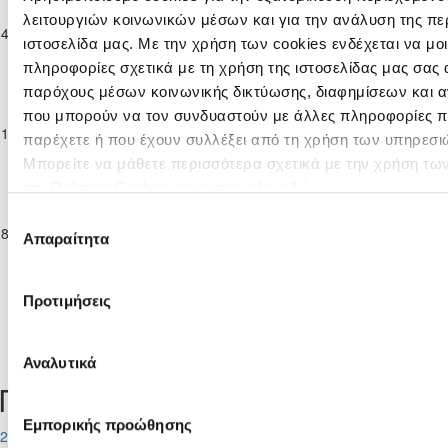
Πρωτάθλημα
λειτουργιών κοινωνικών μέσων και για την ανάλυση της πε
ΕΛΠΙΔΑ
ΑΠΟΝΑ
04-11-2023
Επίλεκτης
0
1
ΛΙΟΠΕΤΡΙΟΥ
ΑΝΑΓΥΙΑΣ
ιστοσελίδα μας. Με την χρήση των cookies ενδέχεται να μ
Κατηγορίας
πληροφορίες σχετικά με τη χρήση της ιστοσελίδας μας σας 
ΣΤΟΚ
Παγκύπριο
παρόχους μέσων κοινωνικής δικτύωσης, διαφημίσεων και α
Πρωτάθλημα
που μπορούν να τον συνδυαστούν με άλλες πληροφορίες πο
Ε. Ν. ΘΟΙ
ΕΛΠΙΔΑ
11-11-2023
Επίλεκτης
1
1
παρέχετε ή που έχουν συλλέξει από τη χρήση των υπηρεσι
ΛΑΚΑΤΑΜΙΑΣ
ΛΙΟΠΕΤΡΙΟΥ
Κατηγορίας
Μπορείτε να μάθετε περισσότερα σχετικά με την χρήση τω
ΣΤΟΚ
την Πολιτική Cookies κάνοντας κλικ
εδώ
Παγκύπριο
Πρωτάθλημα
Επιλογή
ΕΛΠΙΔΑ
ΔΥΝΑΜΟ
18-11-2023
Επίλεκτης
3
2
Απαραίτητα
ΛΙΟΠΕΤΡΙΟΥ
ΠΕΡΒΟΛΙΩΝ
συγκατάθεσης
Κατηγορίας
ΣΤΟΚ
Προτιμήσεις
Tweets by CyprusFA
Αναλυτικά
Προσεχή γεγονότα
Εμπορικής προώθησης
2026-08-11