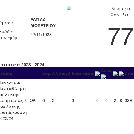
Νούμερο
Φανέλας
ΕΛΠΙΔΑ
77
Ομάδα
ΛΙΟΠΕΤΡΙΟΥ
Ημ/νία
22/11/1988
Γέννησης:
ατιστικά 2023 - 2024
Αυτο
εσμός
Συμ
Αλλαγή
Ενδεκάδα
Λεπ
Παγκύπριο
Πρωτάθλημα
Επίλεκτης
Κατηγορίας ΣΤΟΚ
6
3
3
0
0
2
0
329
"Κωστάκης
Κουτσοκούμνης"
2023/24