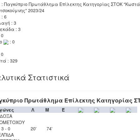
 : Παγκύπριο Πρωτάθλημα Επίλεκτης Κατηγορίας ΣΤΟΚ "Κωστά
τσοκούμνης" 2023/24
 : 6
αγή : 3
εκάδα : 3
 0
το
: 0
 0
τά : 329
λυτικά Στατιστικά
γκύπριο Πρωτάθλημα Επίλεκτης Κατηγορίας Σ
γώνες
Λ
Μ
Έ
ΔΟΞΑ
ΙΟΜΕΤΟΧΟΥ
3 - 0
20'
74'
ΕΛΠΙΔΑ