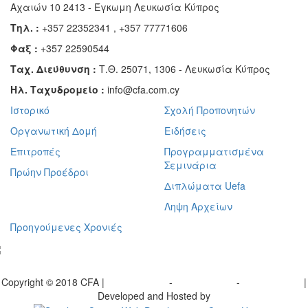
Αχαιών 10 2413 - Έγκωμη Λευκωσία Κύπρος
Τηλ. :
+357 22352341 , +357 77771606
Φαξ :
+357 22590544
Ταχ. Διεύθυνση :
Τ.Θ. 25071, 1306 - Λευκωσία Κύπρος
Ηλ. Ταχυδρομείο :
info@cfa.com.cy
Ιστορικό
Σχολή Προπονητών
Οργανωτική Δομή
Ειδήσεις
Επιτροπές
Προγραμματισμένα
Σεμινάρια
Πρώην Προέδροι
Διπλώματα Uefa
Ληψη Αρχείων
Προηγούμενες Χρονιές
γραφείτε στο ενημερωτικό μας δελτίο
Copyright © 2018 CFA |
Privacy policy
-
Terms of Use
-
Cookie Policy
|
Developed and Hosted by