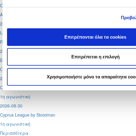
Conference League
Απόλλων - Μπραν
Προβο
2026-08-12
UEFA Super CUP
Επιτρέπονται όλα τα cookies
Red Bull Arena (
Σάλτσμπουργκ)
2026-08-13
Επιτρέπεται η επιλογή
Europa League
Ομόνοια - Λίνκολν, Πάφος -
Σάλτσμπουργκ
Χρησιμοποιήστε μόνο τα απαραίτητα coo
2026-08-29
Cyprus League by Stoiximan
1η αγωνιστική
2026-08-30
Cyprus League by Stoiximan
1η αγωνιστική
Περισσότερα