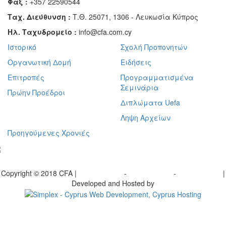
Φαξ :
+357 22590544
Ταχ. Διεύθυνση :
Τ.Θ. 25071, 1306 - Λευκωσία Κύπρος
Ηλ. Ταχυδρομείο :
info@cfa.com.cy
Ιστορικό
Σχολή Προπονητών
Οργανωτική Δομή
Ειδήσεις
Επιτροπές
Προγραμματισμένα
Σεμινάρια
Πρώην Προέδροι
Διπλώματα Uefa
Ληψη Αρχείων
Προηγούμενες Χρονιές
γραφείτε στο ενημερωτικό μας δελτίο
Copyright © 2018 CFA |
Privacy policy
-
Terms of Use
-
Cookie Policy
|
Developed and Hosted by
Change your consent