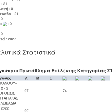
 : 21
αγή : 0
εκάδα : 21
 0
το
: 0
 0
τά : 2027
λυτικά Στατιστικά
γκύπριο Πρωτάθλημα Επίλεκτης Κατηγορίας Σ
γώνες
Λ
Μ
Έ
ΑΚΑΝΘΟΥ»
2 - 2
97'
74'
ΟΡΘΩΣΙΣ
ΤΤΑΓΙΑΚΑΣ
. ΛΕΙΒΑΔΙΑ
2022
90'