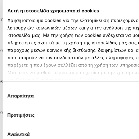
ΣΤΟΚ
Παγκύπριο
Αυτή η ιστοσελίδα χρησιμοποιεί cookies
Πρωτάθλημα
ΑΠΟΛΛΩΝ
17-12-2023
Επίλεκτης
Η «ΑΚΑΝΘΟΥ»
0
0
Χρησιμοποιούμε cookies για την εξατομίκευση περιεχομένο
ΓΕΡΙΟΥ
Κατηγορίας
λειτουργιών κοινωνικών μέσων και για την ανάλυση της πε
ΣΤΟΚ
ιστοσελίδα μας. Με την χρήση των cookies ενδέχεται να μ
Παγκύπριο
πληροφορίες σχετικά με τη χρήση της ιστοσελίδας μας σας 
Πρωτάθλημα
20-12-2023
Επίλεκτης
ΑΠΟΝΑ ΑΝΑΓΥΙΑΣ
0
2
Η «ΑΚΑΝΘΟΥ»
παρόχους μέσων κοινωνικής δικτύωσης, διαφημίσεων και α
Κατηγορίας
που μπορούν να τον συνδυαστούν με άλλες πληροφορίες πο
ΣΤΟΚ
παρέχετε ή που έχουν συλλέξει από τη χρήση των υπηρεσι
Παγκύπριο
Μπορείτε να μάθετε περισσότερα σχετικά με την χρήση τω
Πρωτάθλημα
Ε. Ν. ΘΟΙ
την Πολιτική Cookies κάνοντας κλικ
εδώ
06-01-2024
Επίλεκτης
Η «ΑΚΑΝΘΟΥ»
1
2
ΛΑΚΑΤΑΜΙΑΣ
Κατηγορίας
Επιλογή
ΣΤΟΚ
Απαραίτητα
συγκατάθεσης
Παγκύπριο
Πρωτάθλημα
ΑΝΟΡΘΩΣΙΣ
20-01-2024
Επίλεκτης
1
0
Η «ΑΚΑΝΘΟΥ»
ΜΟΥΤΤΑΓΙΑΚΑΣ
Προτιμήσεις
Κατηγορίας
ΣΤΟΚ
Παγκύπριο
Αναλυτικά
Πρωτάθλημα