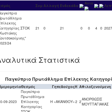
Αυτο
εσμός
Συμ
Αλλαγή
Ενδεκάδα
Λεπ
Παγκύπριο
Πρωτάθλημα
Επίλεκτης
Κατηγορίας ΣΤΟΚ
21
0
21
0
0
4
0
202
"Κωστάκης
Κουτσοκούμνης"
2023/24
Αναλυτικά Στατιστικά
Παγκύπριο Πρωτάθλημα Επίλεκτης Κατηγορ
Ημερομηνία
Θεσμός
Γηπεδούχος
H
A
Φιλοξενούμενη
Παγκύπριο
Πρωτάθλημα
ΑΝΟΡΘΩΣΙΣ
30-09-2023
Επίλεκτης
Η «ΑΚΑΝΘΟΥ»
2
2
ΜΟΥΤΤΑΓΙΑΚΑΣ
Κατηγορίας
ΣΤΟΚ