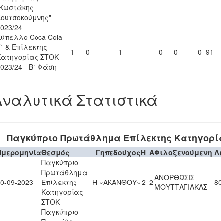
"Κωστάκης
Κουτσοκούμνης"
2023/24
Κύπελλο Coca Cola
Γ΄ & Επίλεκτης
1
0
1
0
0
0
91
Κατηγορίας ΣΤΟΚ
2023/24 - Β΄ Φάση
Αναλυτικά Στατιστικά
Παγκύπριο Πρωτάθλημα Επίλεκτης Κατηγορί
Ημερομηνία
Θεσμός
Γηπεδούχος
H
A
Φιλοξενούμενη
Λ
Παγκύπριο
Πρωτάθλημα
ΑΝΟΡΘΩΣΙΣ
30-09-2023
Επίλεκτης
Η «ΑΚΑΝΘΟΥ»
2
2
80
ΜΟΥΤΤΑΓΙΑΚΑΣ
Κατηγορίας
ΣΤΟΚ
Παγκύπριο