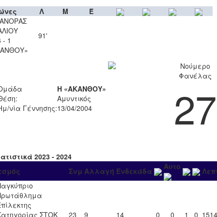
ώνες
Λ
Μ
Έ
ΑΝΟΡΑΣ
ΑΛΙΟΥ
91'
 - 1
ΚΑΝΘΟΥ»
Νούμερο
Φανέλας
27
Ομάδα
Η «ΑΚΑΝΘΟΥ»
Θέση:
Αμυντικός
Ημ/νία Γέννησης:
13/04/2004
ατιστικά 2023 - 2024
Αυτο
εσμός
Συμ
Αλλαγή
Ενδεκάδα
Λεπ
Παγκύπριο
Πρωτάθλημα
Επίλεκτης
Κατηγορίας ΣΤΟΚ
23
9
14
0
0
1
0
151