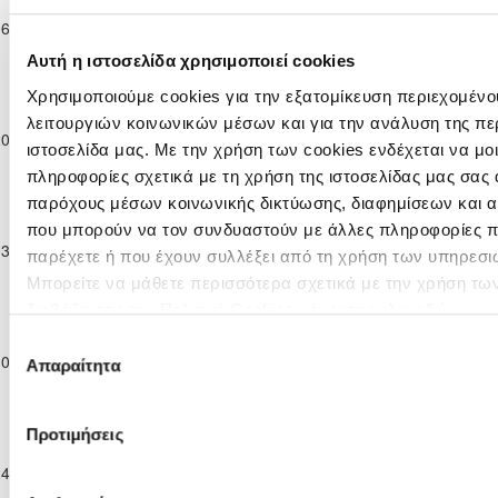
Πρωτάθλημα
Ε. Ν. ΘΟΙ
06-01-2024
Επίλεκτης
Η «ΑΚΑΝΘΟΥ»
1
2
41
ΛΑΚΑΤΑΜΙΑΣ
Κατηγορίας
Αυτή η ιστοσελίδα χρησιμοποιεί cookies
ΣΤΟΚ
Παγκύπριο
Χρησιμοποιούμε cookies για την εξατομίκευση περιεχομένο
Πρωτάθλημα
λειτουργιών κοινωνικών μέσων και για την ανάλυση της πε
ΑΝΟΡΘΩΣΙΣ
20-01-2024
Επίλεκτης
1
0
Η «ΑΚΑΝΘΟΥ»
17
ΜΟΥΤΤΑΓΙΑΚΑΣ
ιστοσελίδα μας. Με την χρήση των cookies ενδέχεται να μ
Κατηγορίας
πληροφορίες σχετικά με τη χρήση της ιστοσελίδας μας σας 
ΣΤΟΚ
παρόχους μέσων κοινωνικής δικτύωσης, διαφημίσεων και α
Παγκύπριο
Πρωτάθλημα
ΑΘΛΗΤΙΚΗ
που μπορούν να τον συνδυαστούν με άλλες πληροφορίες πο
03-02-2024
Επίλεκτης
ΕΝΩΣΗ
2
2
Η «ΑΚΑΝΘΟΥ»
10
παρέχετε ή που έχουν συλλέξει από τη χρήση των υπηρεσι
Κατηγορίας
ΤΡΟΥΛΛΩΝ
Μπορείτε να μάθετε περισσότερα σχετικά με την χρήση τω
ΣΤΟΚ
διαβάζοντας την Πολιτική Cookies κάνοντας κλικ
εδώ
Παγκύπριο
Πρωτάθλημα
Επιλογή
ΕΛΠΙΔΑ
10-02-2024
Επίλεκτης
Η «ΑΚΑΝΘΟΥ»
1
1
98
Απαραίτητα
συγκατάθεσης
ΛΙΟΠΕΤΡΙΟΥ
Κατηγορίας
ΣΤΟΚ
Παγκύπριο
Προτιμήσεις
Α.Ο. ΘΥΕΛΛΑ
Πρωτάθλημα
ΑΓΙΟΥ
24-02-2024
Επίλεκτης
Η «ΑΚΑΝΘΟΥ»
3
1
38
ΘΕΟΔΩΡΟΥ
Κατηγορίας