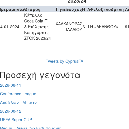
2023/24
Ημερομηνία
Θεσμός
Γηπεδούχος
H
A
Φιλοξενούμενη
Λ
Κύπελλο
Coca Cola Γ΄
ΧΑΛΚΑΝΟΡΑΣ
24-01-2024
& Επίλεκτης
6
1
Η «ΑΚΑΝΘΟΥ»
91
ΙΔΑΛΙΟΥ
Κατηγορίας
ΣΤΟΚ 2023/24
Tweets by CyprusFA
Προσεχή γεγονότα
2026-08-11
Conference League
Απόλλων - Μπραν
2026-08-12
UEFA Super CUP
Red Bull Arena (
Σάλτσμπουργκ)