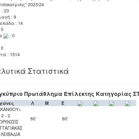
τσοκούμνης" 2023/24
 : 23
αγή : 9
εκάδα : 14
 0
το
: 0
 0
τά : 1514
λυτικά Στατιστικά
γκύπριο Πρωτάθλημα Επίλεκτης Κατηγορίας Σ
γώνες
Λ
Μ
Έ
ΑΚΑΝΘΟΥ»
2 - 2
80'
80'
ΟΡΘΩΣΙΣ
ΤΤΑΓΙΑΚΑΣ
. ΛΕΙΒΑΔΙΑ