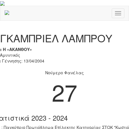
Toggl
naviga
Previous
Nex
ΓΚΑΜΠΡΙΕΛ ΛΑΜΠΡΟΥ
α
Η «ΑΚΑΝΘΟΥ»
 Αμυντικός
 Γέννησης: 13/04/2004
Νούμερο Φανέλας
27
ατιστικά 2023 - 2024
 : Παγκύπριο Πρωτάθλημα Επίλεκτης Κατηγορίας ΣΤΟΚ "Κωστά