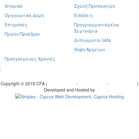
Ιστορικό
Σχολή Προπονητών
Οργανωτική Δομή
Ειδήσεις
Επιτροπές
Προγραμματισμένα
Σεμινάρια
Πρώην Προέδροι
Διπλώματα Uefa
Ληψη Αρχείων
Προηγούμενες Χρονιές
γραφείτε στο ενημερωτικό μας δελτίο
Copyright © 2018 CFA |
Privacy policy
-
Terms of Use
-
Cookie Policy
|
Developed and Hosted by
Change your consent