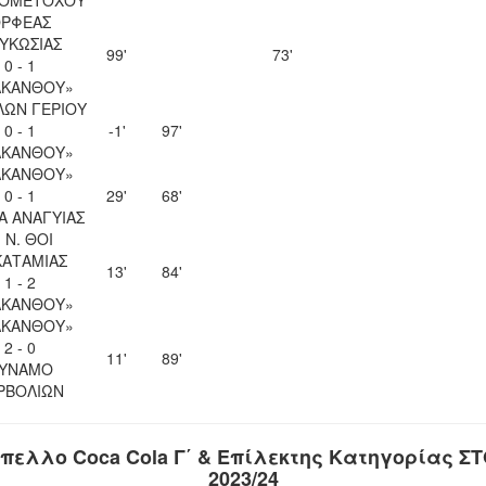
ΡΦΕΑΣ
ΥΚΩΣΙΑΣ
99'
73'
0 - 1
ΑΚΑΝΘΟΥ»
ΛΩΝ ΓΕΡΙΟΥ
0 - 1
-1'
97'
ΑΚΑΝΘΟΥ»
ΑΚΑΝΘΟΥ»
0 - 1
29'
68'
Α ΑΝΑΓΥΙΑΣ
. Ν. ΘΟΙ
ΚΑΤΑΜΙΑΣ
13'
84'
1 - 2
ΑΚΑΝΘΟΥ»
ΑΚΑΝΘΟΥ»
2 - 0
11'
89'
ΥΝΑΜΟ
ΡΒΟΛΙΩΝ
πελλο Coca Cola Γ΄ & Επίλεκτης Κατηγορίας Σ
2023/24