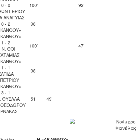
0 - 0
100'
92'
ΛΩΝ ΓΕΡΙΟΥ
Α ΑΝΑΓΥΙΑΣ
0 - 2
98'
ΑΚΑΝΘΟΥ»
ΑΚΑΝΘΟΥ»
1 - 2
100'
47'
. Ν. ΘΟΙ
ΚΑΤΑΜΙΑΣ
ΑΚΑΝΘΟΥ»
1 - 1
98'
ΕΛΠΙΔΑ
ΟΠΕΤΡΙΟΥ
ΑΚΑΝΘΟΥ»
3 - 1
. ΘΥΕΛΛΑ
51'
49'
Υ ΘΕΟΔΩΡΟΥ
ΑΡΝΑΚΑΣ
Νούμερο
Φανέλας
Ομάδα
Η «ΑΚΑΝΘΟΥ»