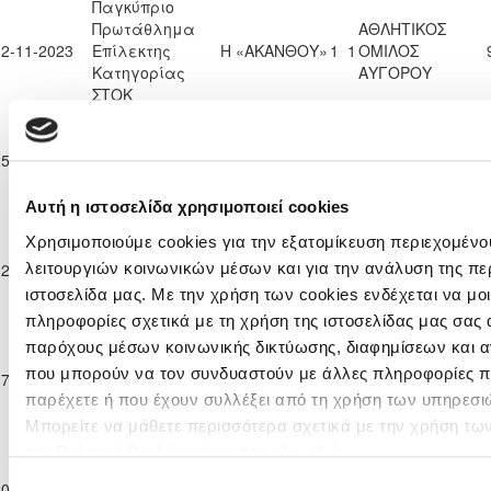
Παγκύπριο
Πρωτάθλημα
ΑΘΛΗΤΙΚΟΣ
12-11-2023
Επίλεκτης
Η «ΑΚΑΝΘΟΥ»
1
1
ΟΜΙΛΟΣ
Κατηγορίας
ΑΥΓΟΡΟΥ
ΣΤΟΚ
Παγκύπριο
Πρωτάθλημα
25-11-2023
Επίλεκτης
Η «ΑΚΑΝΘΟΥ»
2
0
ΑΕΚ ΚΟΡΑΚΟΥ
Κατηγορίας
ΣΤΟΚ
Αυτή η ιστοσελίδα χρησιμοποιεί cookies
Παγκύπριο
Χρησιμοποιούμε cookies για την εξατομίκευση περιεχομένο
Πρωτάθλημα
ΔΟΞΑ
02-12-2023
Επίλεκτης
0
0
Η «ΑΚΑΝΘΟΥ»
λειτουργιών κοινωνικών μέσων και για την ανάλυση της πε
ΠΑΛΑΙΟΜΕΤΟΧΟΥ
Κατηγορίας
ιστοσελίδα μας. Με την χρήση των cookies ενδέχεται να μ
ΣΤΟΚ
πληροφορίες σχετικά με τη χρήση της ιστοσελίδας μας σας 
Παγκύπριο
παρόχους μέσων κοινωνικής δικτύωσης, διαφημίσεων και α
Πρωτάθλημα
ΑΠΟΛΛΩΝ
που μπορούν να τον συνδυαστούν με άλλες πληροφορίες πο
17-12-2023
Επίλεκτης
Η «ΑΚΑΝΘΟΥ»
0
0
ΓΕΡΙΟΥ
Κατηγορίας
παρέχετε ή που έχουν συλλέξει από τη χρήση των υπηρεσι
ΣΤΟΚ
Μπορείτε να μάθετε περισσότερα σχετικά με την χρήση τω
Παγκύπριο
την Πολιτική Cookies κάνοντας κλικ
εδώ
Πρωτάθλημα
Επιλογή
20-12-2023
Επίλεκτης
ΑΠΟΝΑ ΑΝΑΓΥΙΑΣ
0
2
Η «ΑΚΑΝΘΟΥ»