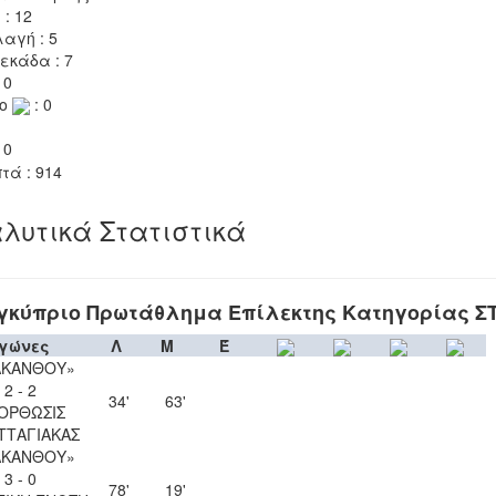
 : 12
αγή : 5
εκάδα : 7
 0
το
: 0
 0
τά : 914
λυτικά Στατιστικά
γκύπριο Πρωτάθλημα Επίλεκτης Κατηγορίας Σ
γώνες
Λ
Μ
Έ
ΑΚΑΝΘΟΥ»
2 - 2
34'
63'
ΟΡΘΩΣΙΣ
ΤΤΑΓΙΑΚΑΣ
ΑΚΑΝΘΟΥ»
3 - 0
78'
19'