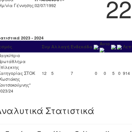
22
Ημ/νία Γέννησης:
02/07/1992
ατιστικά 2023 - 2024
Αυτο
εσμός
Συμ
Αλλαγή
Ενδεκάδα
Λεπ
Παγκύπριο
Πρωτάθλημα
Επίλεκτης
Κατηγορίας ΣΤΟΚ
12
5
7
0
0
5
0
914
"Κωστάκης
Κουτσοκούμνης"
2023/24
Αναλυτικά Στατιστικά