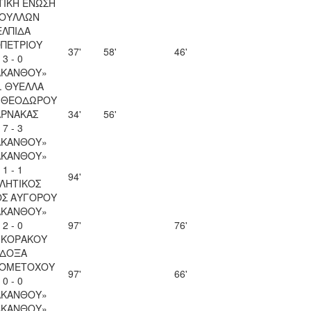
ΤΙΚΗ ΕΝΩΣΗ
ΟΥΛΛΩΝ
ΕΛΠΙΔΑ
ΟΠΕΤΡΙΟΥ
37'
58'
46'
3 - 0
ΑΚΑΝΘΟΥ»
. ΘΥΕΛΛΑ
Υ ΘΕΟΔΩΡΟΥ
ΑΡΝΑΚΑΣ
34'
56'
7 - 3
ΑΚΑΝΘΟΥ»
ΑΚΑΝΘΟΥ»
1 - 1
94'
ΛΗΤΙΚΟΣ
ΟΣ ΑΥΓΟΡΟΥ
ΑΚΑΝΘΟΥ»
2 - 0
97'
76'
 ΚΟΡΑΚΟΥ
ΔΟΞΑ
ΙΟΜΕΤΟΧΟΥ
97'
66'
0 - 0
ΑΚΑΝΘΟΥ»
ΑΚΑΝΘΟΥ»