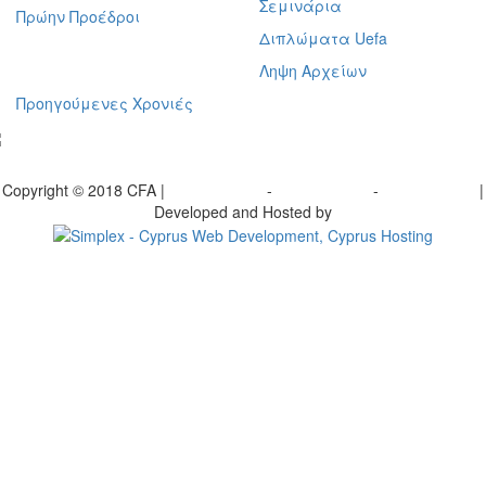
Σεμινάρια
Πρώην Προέδροι
Διπλώματα Uefa
Ληψη Αρχείων
Προηγούμενες Χρονιές
γραφείτε στο ενημερωτικό μας δελτίο
Copyright © 2018 CFA |
Privacy policy
-
Terms of Use
-
Cookie Policy
|
Developed and Hosted by
Change your consent