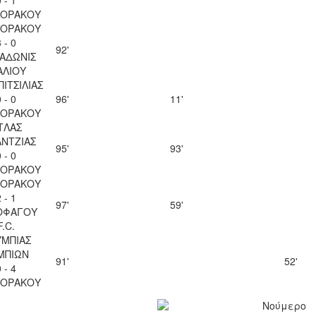
ΚΟΡΑΚΟΥ
ΚΟΡΑΚΟΥ
 - 0
92'
 ΑΔΩΝΙΣ
ΑΛΙΟΥ
ΠΙΤΣΙΛΙΑΣ
 - 0
96'
11'
ΚΟΡΑΚΟΥ
ΤΛΑΣ
ΝΤΖΙΑΣ
95'
93'
 - 0
ΚΟΡΑΚΟΥ
ΚΟΡΑΚΟΥ
 - 1
97'
59'
ΟΦΑΓΟΥ
F.C.
ΜΠΙΑΣ
ΜΠΙΩΝ
91'
52'
 - 4
ΚΟΡΑΚΟΥ
Νούμερο