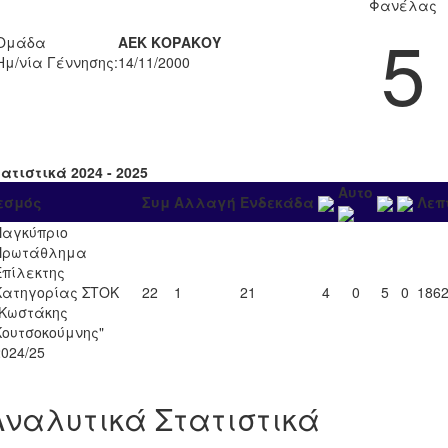
Φανέλας
5
Ομάδα
ΑΕΚ ΚΟΡΑΚΟΥ
Ημ/νία Γέννησης:
14/11/2000
ατιστικά 2024 - 2025
Αυτο
εσμός
Συμ
Αλλαγή
Ενδεκάδα
Λεπ
Παγκύπριο
Πρωτάθλημα
Επίλεκτης
Κατηγορίας ΣΤΟΚ
22
1
21
4
0
5
0
186
"Κωστάκης
Κουτσοκούμνης"
2024/25
Αναλυτικά Στατιστικά