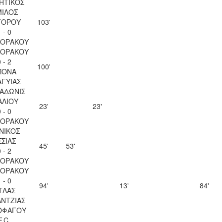
ΗΤΙΚΟΣ
ΙΛΟΣ
ΓΟΡΟΥ
103'
 - 0
ΚΟΡΑΚΟΥ
ΚΟΡΑΚΟΥ
 - 2
100'
ΠΟΝΑ
ΑΓΥΙΑΣ
 ΑΔΩΝΙΣ
ΑΛΙΟΥ
23'
23'
 - 0
ΚΟΡΑΚΟΥ
ΝΙΚΟΣ
ΣΣΙΑΣ
45'
53'
 - 2
ΚΟΡΑΚΟΥ
ΚΟΡΑΚΟΥ
 - 0
94'
13'
84'
ΤΛΑΣ
ΝΤΖΙΑΣ
ΟΦΑΓΟΥ
F.C.