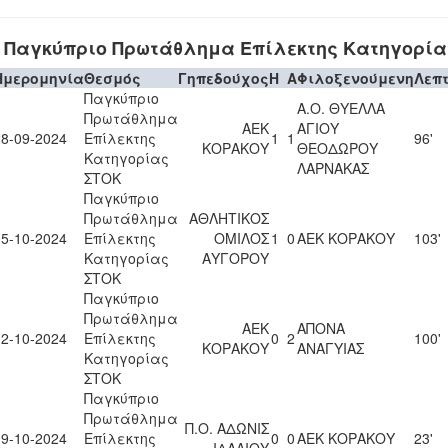
Παγκύπριο Πρωτάθλημα Επίλεκτης Κατηγορία
Ημερομηνία
Θεσμός
Γηπεδούχος
H
A
Φιλοξενούμενη
Λεπ
Παγκύπριο
Α.Ο. ΘΥΕΛΛΑ
Πρωτάθλημα
ΑΕΚ
ΑΓΙΟΥ
28-09-2024
Επίλεκτης
1
1
96'
ΚΟΡΑΚΟΥ
ΘΕΟΔΩΡΟΥ
Κατηγορίας
ΛΑΡΝΑΚΑΣ
ΣΤΟΚ
Παγκύπριο
Πρωτάθλημα
ΑΘΛΗΤΙΚΟΣ
05-10-2024
Επίλεκτης
ΟΜΙΛΟΣ
1
0
ΑΕΚ ΚΟΡΑΚΟΥ
103'
Κατηγορίας
ΑΥΓΟΡΟΥ
ΣΤΟΚ
Παγκύπριο
Πρωτάθλημα
ΑΕΚ
ΑΠΟΝΑ
12-10-2024
Επίλεκτης
0
2
100'
ΚΟΡΑΚΟΥ
ΑΝΑΓΥΙΑΣ
Κατηγορίας
ΣΤΟΚ
Παγκύπριο
Πρωτάθλημα
Π.Ο. ΑΔΩΝΙΣ
19-10-2024
Επίλεκτης
0
0
ΑΕΚ ΚΟΡΑΚΟΥ
23'
ΙΔΑΛΙΟΥ