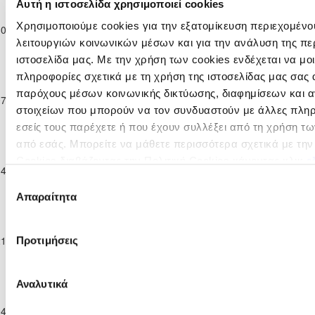
Παγκύπριο
Αυτή η ιστοσελίδα χρησιμοποιεί cookies
Πρωτάθλημα
ΑΕΚ
ΚΟΡΝΟΣ F.C.
Χρησιμοποιούμε cookies για την εξατομίκευση περιεχομένο
30-11-2024
Επίλεκτης
0
0
96'
ΚΟΡΑΚΟΥ
2013
Κατηγορίας
λειτουργιών κοινωνικών μέσων και για την ανάλυση της πε
ΣΤΟΚ
ιστοσελίδα μας. Με την χρήση των cookies ενδέχεται να μ
Παγκύπριο
πληροφορίες σχετικά με τη χρήση της ιστοσελίδας μας σας 
Πρωτάθλημα
ΟΡΦΕΑΣ
παρόχους μέσων κοινωνικής δικτύωσης, διαφημίσεων και α
07-12-2024
Επίλεκτης
1
1
ΑΕΚ ΚΟΡΑΚΟΥ
97'
ΛΕΥΚΩΣΙΑΣ
στοιχείων που μπορούν να τον συνδυαστούν με άλλες πλη
Κατηγορίας
ΣΤΟΚ
εσείς τους παρέχετε ή που έχουν συλλέξει από τη χρήση τ
Παγκύπριο
από εσάς. Μπορείτε να μάθετε περισσότερα σχετικά με τη
Πρωτάθλημα
Cookies διαβάζοντας την Πολιτική Cookies κάνοντας κλικ
ε
ΑΕΚ
14-12-2024
Επίλεκτης
1
0
Η «ΑΚΑΝΘΟΥ»
97'
ΚΟΡΑΚΟΥ
Επιλογή
Κατηγορίας
Απαραίτητα
ΣΤΟΚ
συγκατάθεσης
Παγκύπριο
Πρωτάθλημα
ΑΘΛΗΤΙΚΗ
21-12-2024
Επίλεκτης
ΕΝΩΣΗ
1
2
ΑΕΚ ΚΟΡΑΚΟΥ
95'
Προτιμήσεις
Κατηγορίας
ΤΡΟΥΛΛΩΝ
ΣΤΟΚ
Παγκύπριο
Αναλυτικά
ΑΕΝ ΑΓΙΟΥ
Πρωτάθλημα
ΑΕΚ
ΓΕΩΡΓΙΟΥ
04-01-2025
Επίλεκτης
0
2
100'