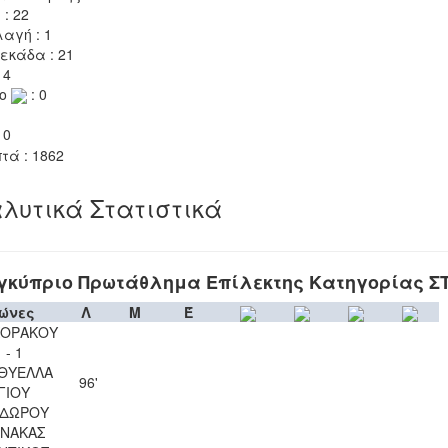
 : 22
αγή : 1
εκάδα : 21
 4
το
: 0
 0
τά : 1862
λυτικά Στατιστικά
γκύπριο Πρωτάθλημα Επίλεκτης Κατηγορίας Σ
ώνες
Λ
Μ
Έ
ΚΟΡΑΚΟΥ
 - 1
 ΘΥΕΛΛΑ
96'
ΓΙΟΥ
ΔΩΡΟΥ
ΝΑΚΑΣ