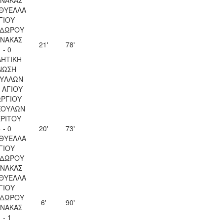
 ΘΥΕΛΛΑ
ΓΙΟΥ
ΔΩΡΟΥ
ΝΑΚΑΣ
21'
78'
 - 0
ΗΤΙΚΗ
ΝΩΣΗ
ΥΛΛΩΝ
 ΑΓΙΟΥ
ΡΓΙΟΥ
ΣΟΥΛΩΝ
ΡΙΤΟΥ
 - 0
20'
73'
 ΘΥΕΛΛΑ
ΓΙΟΥ
ΔΩΡΟΥ
ΝΑΚΑΣ
 ΘΥΕΛΛΑ
ΓΙΟΥ
ΔΩΡΟΥ
6'
90'
ΝΑΚΑΣ
 - 1