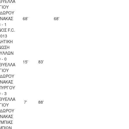
 ΘΥΕΛΛΑ
ΓΙΟΥ
ΔΩΡΟΥ
ΝΑΚΑΣ
68'
68'
 - 1
ΟΣ F.C.
2013
ΗΤΙΚΗ
ΝΩΣΗ
ΥΛΛΩΝ
 - 0
15'
83'
 ΘΥΕΛΛΑ
ΓΙΟΥ
ΔΩΡΟΥ
ΝΑΚΑΣ
ΠΥΡΓΟΥ
 - 3
 ΘΥΕΛΛΑ
7'
88'
ΓΙΟΥ
ΔΩΡΟΥ
ΝΑΚΑΣ
ΜΠΙΑΣ
ΜΠΙΩΝ