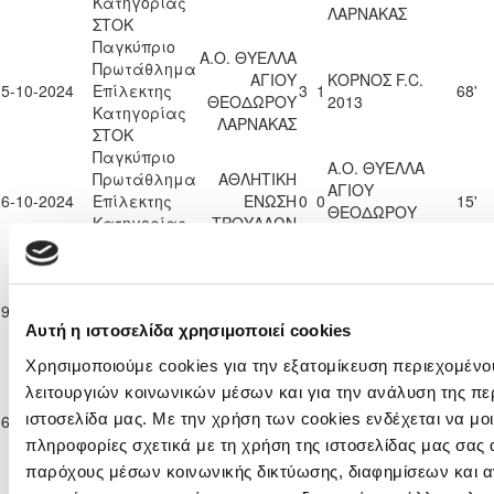
Κατηγορίας
ΛΑΡΝΑΚΑΣ
ΣΤΟΚ
Παγκύπριο
Α.Ο. ΘΥΕΛΛΑ
Πρωτάθλημα
ΑΓΙΟΥ
ΚΟΡΝΟΣ F.C.
05-10-2024
Επίλεκτης
3
1
68'
ΘΕΟΔΩΡΟΥ
2013
Κατηγορίας
ΛΑΡΝΑΚΑΣ
ΣΤΟΚ
Παγκύπριο
Α.Ο. ΘΥΕΛΛΑ
Πρωτάθλημα
ΑΘΛΗΤΙΚΗ
ΑΓΙΟΥ
26-10-2024
Επίλεκτης
ΕΝΩΣΗ
0
0
15'
ΘΕΟΔΩΡΟΥ
Κατηγορίας
ΤΡΟΥΛΛΩΝ
ΛΑΡΝΑΚΑΣ
ΣΤΟΚ
Παγκύπριο
Α.Ο. ΘΥΕΛΛΑ
Πρωτάθλημα
ΑΓΙΟΥ
09-11-2024
Επίλεκτης
ΘΟΙ ΠΥΡΓΟΥ
0
3
7'
ΘΕΟΔΩΡΟΥ
Αυτή η ιστοσελίδα χρησιμοποιεί cookies
Κατηγορίας
ΛΑΡΝΑΚΑΣ
ΣΤΟΚ
Χρησιμοποιούμε cookies για την εξατομίκευση περιεχομένο
Παγκύπριο
Α.Ο. ΘΥΕΛΛΑ
λειτουργιών κοινωνικών μέσων και για την ανάλυση της πε
Πρωτάθλημα
ΟΛΥΜΠΙΑΣ
ΑΓΙΟΥ
ιστοσελίδα μας. Με την χρήση των cookies ενδέχεται να μ
16-11-2024
Επίλεκτης
0
4
68'
ΛΥΜΠΙΩΝ
ΘΕΟΔΩΡΟΥ
Κατηγορίας
πληροφορίες σχετικά με τη χρήση της ιστοσελίδας μας σας 
ΛΑΡΝΑΚΑΣ
ΣΤΟΚ
παρόχους μέσων κοινωνικής δικτύωσης, διαφημίσεων και α
Παγκύπριο