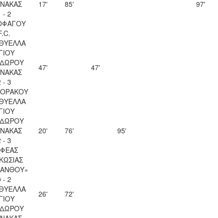
ΝΑΚΑΣ
17'
85'
97'
 - 2
ΟΦΑΓΟΥ
F.C.
 ΘΥΕΛΛΑ
ΓΙΟΥ
ΔΩΡΟΥ
47'
47'
ΝΑΚΑΣ
 - 3
ΚΟΡΑΚΟΥ
 ΘΥΕΛΛΑ
ΓΙΟΥ
ΔΩΡΟΥ
ΝΑΚΑΣ
20'
76'
95'
 - 3
ΦΕΑΣ
ΚΩΣΙΑΣ
ΚΑΝΘΟΥ»
 - 2
 ΘΥΕΛΛΑ
26'
72'
ΓΙΟΥ
ΔΩΡΟΥ
ΝΑΚΑΣ