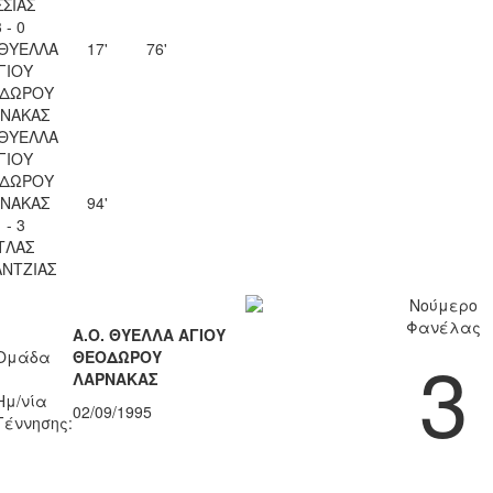
ΣΣΙΑΣ
 - 0
 ΘΥΕΛΛΑ
17'
76'
ΓΙΟΥ
ΔΩΡΟΥ
ΝΑΚΑΣ
 ΘΥΕΛΛΑ
ΓΙΟΥ
ΔΩΡΟΥ
ΝΑΚΑΣ
94'
 - 3
ΤΛΑΣ
ΝΤΖΙΑΣ
Νούμερο
Φανέλας
Α.Ο. ΘΥΕΛΛΑ ΑΓΙΟΥ
3
Ομάδα
ΘΕΟΔΩΡΟΥ
ΛΑΡΝΑΚΑΣ
Ημ/νία
02/09/1995
Γέννησης: