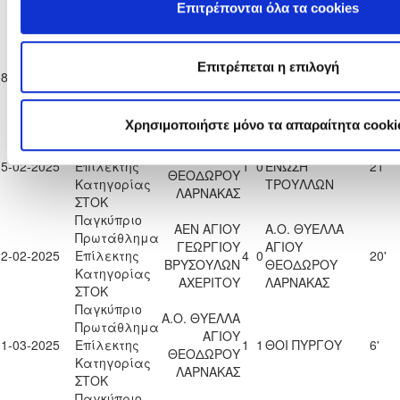
Κατηγορίας
Επιτρέπονται όλα τα cookies
ΛΑΡΝΑΚΑΣ
ΣΤΟΚ
Παγκύπριο
Α.Ο. ΘΥΕΛΛΑ
Πρωτάθλημα
Η
ΑΓΙΟΥ
Επιτρέπεται η επιλογή
08-02-2025
Επίλεκτης
0
2
26'
«ΑΚΑΝΘΟΥ»
ΘΕΟΔΩΡΟΥ
Κατηγορίας
ΛΑΡΝΑΚΑΣ
ΣΤΟΚ
Χρησιμοποιήστε μόνο τα απαραίτητα cooki
Παγκύπριο
Α.Ο. ΘΥΕΛΛΑ
Πρωτάθλημα
ΑΘΛΗΤΙΚΗ
ΑΓΙΟΥ
15-02-2025
Επίλεκτης
1
0
ΕΝΩΣΗ
21'
ΘΕΟΔΩΡΟΥ
Κατηγορίας
ΤΡΟΥΛΛΩΝ
ΛΑΡΝΑΚΑΣ
ΣΤΟΚ
Παγκύπριο
ΑΕΝ ΑΓΙΟΥ
Α.Ο. ΘΥΕΛΛΑ
Πρωτάθλημα
ΓΕΩΡΓΙΟΥ
ΑΓΙΟΥ
22-02-2025
Επίλεκτης
4
0
20'
ΒΡΥΣΟΥΛΩΝ
ΘΕΟΔΩΡΟΥ
Κατηγορίας
ΑΧΕΡΙΤΟΥ
ΛΑΡΝΑΚΑΣ
ΣΤΟΚ
Παγκύπριο
Α.Ο. ΘΥΕΛΛΑ
Πρωτάθλημα
ΑΓΙΟΥ
01-03-2025
Επίλεκτης
1
1
ΘΟΙ ΠΥΡΓΟΥ
6'
ΘΕΟΔΩΡΟΥ
Κατηγορίας
ΛΑΡΝΑΚΑΣ
ΣΤΟΚ
Παγκύπριο