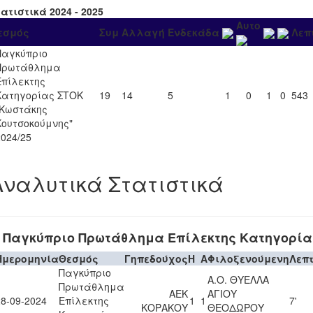
ατιστικά 2024 - 2025
Αυτο
εσμός
Συμ
Αλλαγή
Ενδεκάδα
Λεπ
Παγκύπριο
Πρωτάθλημα
Επίλεκτης
Κατηγορίας ΣΤΟΚ
19
14
5
1
0
1
0
543
"Κωστάκης
Κουτσοκούμνης"
2024/25
Αναλυτικά Στατιστικά
Παγκύπριο Πρωτάθλημα Επίλεκτης Κατηγορία
Ημερομηνία
Θεσμός
Γηπεδούχος
H
A
Φιλοξενούμενη
Λεπ
Παγκύπριο
Α.Ο. ΘΥΕΛΛΑ
Πρωτάθλημα
ΑΕΚ
ΑΓΙΟΥ
28-09-2024
Επίλεκτης
1
1
7'
ΚΟΡΑΚΟΥ
ΘΕΟΔΩΡΟΥ