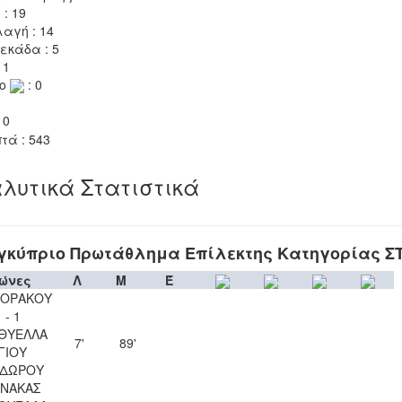
 : 19
αγή : 14
εκάδα : 5
 1
το
: 0
 0
τά : 543
λυτικά Στατιστικά
γκύπριο Πρωτάθλημα Επίλεκτης Κατηγορίας Σ
ώνες
Λ
Μ
Έ
ΚΟΡΑΚΟΥ
 - 1
 ΘΥΕΛΛΑ
7'
89'
ΓΙΟΥ
ΔΩΡΟΥ
ΝΑΚΑΣ