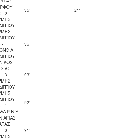
ΡΙΤΑΣ
ΡΦΟΥ
95'
21'
 - 0
ΡΜΗΣ
ΔΙΠΠΟΥ
ΡΜΗΣ
ΔΙΠΠΟΥ
 - 1
96'
ΟΝΟΙΑ
ΔΙΠΠΟΥ
ΝΙΚΟΣ
ΣΣΙΑΣ
 - 3
93'
ΡΜΗΣ
ΔΙΠΠΟΥ
ΡΜΗΣ
ΔΙΠΠΟΥ
92'
 - 1
VA Ε.Ν.Y.
Ν ΑΓΙΑΣ
ΑΠΑΣ
 - 0
91'
ΡΜΗΣ