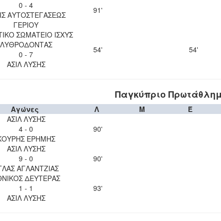
0 - 4
91'
ΙΣ ΑΥΤΟΣΤΕΓΑΣΕΩΣ
ΓΕΡΙΟΥ
ΙΚΟ ΣΩΜΑΤΕΙΟ ΙΣΧΥΣ
ΛΥΘΡΟΔΟΝΤΑΣ
54'
54'
0 - 7
ΑΣΙΛ ΛΥΣΗΣ
Παγκύπριο Πρωτάθλημα
Αγώνες
Λ
Μ
Έ
ΑΣΙΛ ΛΥΣΗΣ
4 - 0
90'
ΚΟΥΡΗΣ ΕΡΗΜΗΣ
ΑΣΙΛ ΛΥΣΗΣ
9 - 0
90'
ΤΛΑΣ ΑΓΛΑΝΤΖΙΑΣ
ΘΝΙΚΟΣ ΔΕΥΤΕΡΑΣ
1 - 1
93'
ΑΣΙΛ ΛΥΣΗΣ