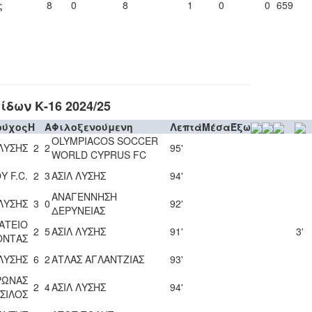
ς
8
0
8
1
0
0
659
δων Κ-16 2024/25
ούχος
H
A
Φιλοξενούμενη
Λεπτά
Μέσα
Έξω
OLYMPIACOS SOCCER
 ΛΥΣΗΣ
2
2
95'
WORLD CYPRUS FC
 F.C.
2
3
ΑΣΙΛ ΛΥΣΗΣ
94'
ΑΝΑΓΕΝΝΗΣΗ
 ΛΥΣΗΣ
3
0
92'
ΔΕΡΥΝΕΙΑΣ
ΑΤΕΙΟ
2
5
ΑΣΙΛ ΛΥΣΗΣ
91'
3'
ΟΝΤΑΣ
 ΛΥΣΗΣ
6
2
ΑΤΛΑΣ ΑΓΛΑΝΤΖΙΑΣ
93'
ΡΩΝΑΣ
2
4
ΑΣΙΛ ΛΥΣΗΣ
94'
ΣΙΛΟΣ