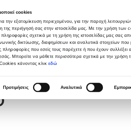
μοποιεί cookies
Διοργανώσεις
Grassroots
Κριτήρια UEFA
Στα
ια την εξατομίκευση περιεχομένου, για την παροχή λειτουργι
η της περιήγησή σας στην ιστοσελίδα μας. Με την χρήση των c
 πληροφορίες σχετικά με τη χρήση της ιστοσελίδας μας σας απ
νωνικής δικτύωσης, διαφημίσεων και αναλυτικά στοιχείων που
Υ
 πληροφορίες που εσείς τους παρέχετε ή που έχουν συλλέξει 
εσάς. Μπορείτε να μάθετε περισσότερα σχετικά με την χρήση 
 Cookies κάνοντας κλικ
εδώ
Φανέλας
5
Προτιμήσεις
Αναλυτικά
Εμπορι