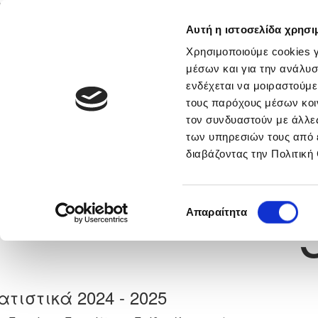
Αυτή η ιστοσελίδα χρησι
Αρχική
Νέα & Πληροφορίες
Εθνικές Ομάδες
Χρησιμοποιούμε cookies γ
μέσων και για την ανάλυσ
ενδέχεται να μοιραστούμε
τους παρόχους μέσων κοι
Previous
ΓΕΩΡΓΙΟΣ ΚΩΝΣΤΑΝΤΙΝΟ
τον συνδυαστούν με άλλες
των υπηρεσιών τους από 
διαβάζοντας την Πολιτική
α
ΑΣΙΛ ΛΥΣΗΣ
 Γέννησης: 04/01/2009
Νούμερο 
Επιλογή
Απαραίτητα
συγκατάθεσης
ατιστικά 2024 - 2025