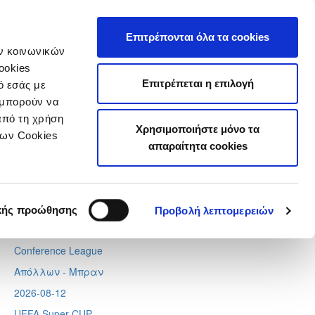
τιστικά
Επιτρέπονται όλα τα cookies
ών κοινωνικών
ookies
Επιτρέπεται η επιλογή
ό εσάς με
 μπορούν να
Next
Tweets by CyprusFA
από τη χρήση
Χρησιμοποιήστε μόνο τα
Προσεχή γεγονότα
των Cookies
απαραίτητα cookies
2026-08-06
Europa League
Λίνκολν - Ομόνοια
,
Σάλτσμπουργκ – Πάφος
κής προώθησης
Προβολή λεπτομερειών
2026-08-11
Conference League
Απόλλων - Μπραν
2026-08-12
UEFA Super CUP