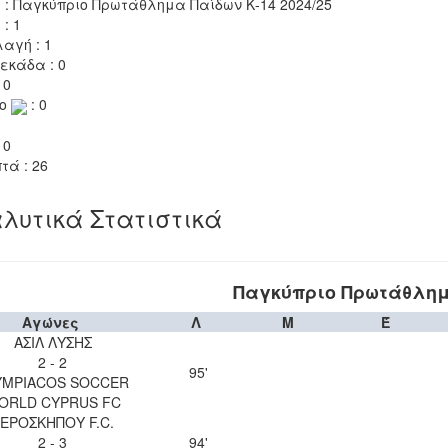
 : Παγκύπριο Πρωτάθλημα Παίδων Κ-14 2024/25
 : 1
αγή : 1
εκάδα : 0
 0
το
: 0
 0
τά : 26
λυτικά Στατιστικά
Παγκύπριο Πρωτάθλημα
Αγώνες
Λ
Μ
Έ
ΑΣΙΛ ΛΥΣΗΣ
2 - 2
95'
YMPIACOS SOCCER
ORLD CYPRUS FC
ΕΡΟΣΚΗΠΟΥ F.C.
2 - 3
94'