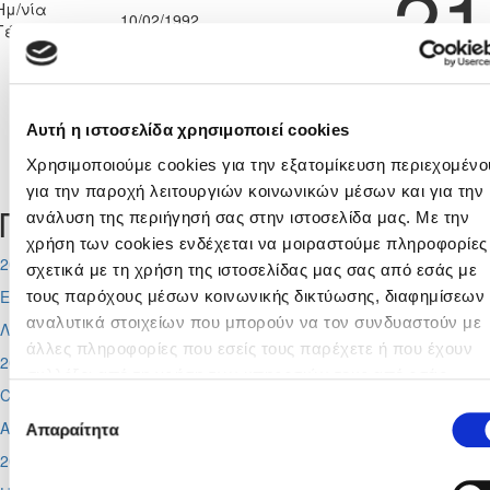
21
Ημ/νία
10/02/1992
Γέννησης:
Αυτή η ιστοσελίδα χρησιμοποιεί cookies
Χρησιμοποιούμε cookies για την εξατομίκευση περιεχομένο
Tweets by CyprusFA
για την παροχή λειτουργιών κοινωνικών μέσων και για την
Προσεχή γεγονότα
ανάλυση της περιήγησή σας στην ιστοσελίδα μας. Με την
χρήση των cookies ενδέχεται να μοιραστούμε πληροφορίες
2026-08-06
σχετικά με τη χρήση της ιστοσελίδας μας σας από εσάς με
Europa League
τους παρόχους μέσων κοινωνικής δικτύωσης, διαφημίσεων 
αναλυτικά στοιχείων που μπορούν να τον συνδυαστούν με
Λίνκολν - Ομόνοια
,
Σάλτσμπουργκ – Πάφος
άλλες πληροφορίες που εσείς τους παρέχετε ή που έχουν
2026-08-11
συλλέξει από τη χρήση των υπηρεσιών τους από εσάς.
Conference League
Μπορείτε να μάθετε περισσότερα σχετικά με την χρήση τω
Επιλογή
Απόλλων - Μπραν
Cookies διαβάζοντας την Πολιτική Cookies κάνοντας κλικ
Απαραίτητα
συγκατάθεσης
εδώ
2026-08-12