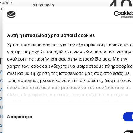
40
Ημ/νία
21/02/2000
Γέννησης:
Αυτή η ιστοσελίδα χρησιμοποιεί cookies
Χρησιμοποιούμε cookies για την εξατομίκευση περιεχομένο
Tweets by CyprusFA
για την παροχή λειτουργιών κοινωνικών μέσων και για την
Προσεχή γεγονότα
ανάλυση της περιήγησή σας στην ιστοσελίδα μας. Με την
χρήση των cookies ενδέχεται να μοιραστούμε πληροφορίες
2026-08-11
σχετικά με τη χρήση της ιστοσελίδας μας σας από εσάς με
Conference League
τους παρόχους μέσων κοινωνικής δικτύωσης, διαφημίσεων 
αναλυτικά στοιχείων που μπορούν να τον συνδυαστούν με
Απόλλων - Μπραν
άλλες πληροφορίες που εσείς τους παρέχετε ή που έχουν
2026-08-12
συλλέξει από τη χρήση των υπηρεσιών τους από εσάς.
UEFA Super CUP
Μπορείτε να μάθετε περισσότερα σχετικά με την χρήση τω
Επιλογή
Red Bull Arena (
Σάλτσμπουργκ)
Cookies διαβάζοντας την Πολιτική Cookies κάνοντας κλικ
Απαραίτητα
συγκατάθεσης
εδώ
2026-08-13