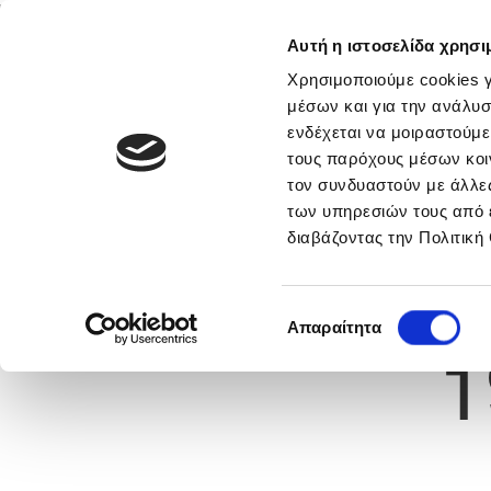
Αυτή η ιστοσελίδα χρησι
Αρχική
Νέα & Πληροφορίες
Εθνικές Ομάδες
Χρησιμοποιούμε cookies γ
μέσων και για την ανάλυσ
ενδέχεται να μοιραστούμε
τους παρόχους μέσων κοι
Previous
ΑΝΔΡΕΑΣ ΚΙΤΣΗΣ
τον συνδυαστούν με άλλες
των υπηρεσιών τους από 
διαβάζοντας την Πολιτική
α
ΞΥΛΟΦΑΓΟΥ F.C.
 Γέννησης: 27/07/2005
Νούμερο 
Επιλογή
Απαραίτητα
1
συγκατάθεσης