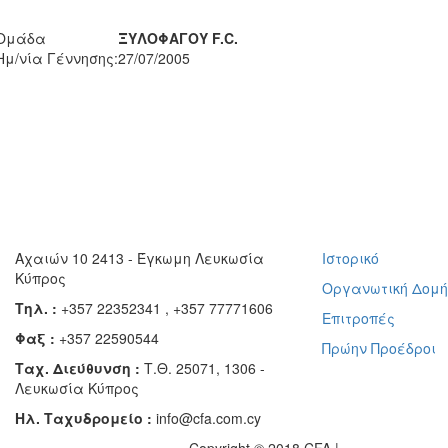
Ομάδα
ΞΥΛΟΦΑΓΟΥ F.C.
Ημ/νία Γέννησης:
27/07/2005
Αχαιών 10 2413 - Έγκωμη Λευκωσία
Ιστορικό
Κύπρος
Οργανωτική Δομ
Τηλ. :
+357 22352341 , +357 77771606
Επιτροπές
Φαξ :
+357 22590544
Πρώην Προέδροι
Ταχ. Διεύθυνση :
Τ.Θ. 25071, 1306 -
Λευκωσία Κύπρος
Ηλ. Ταχυδρομείο :
info@cfa.com.cy
Copyright © 2018 CFA |
Privacy policy
-