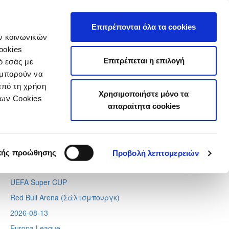
τιστικά
Επιτρέπονται όλα τα cookies
ών κοινωνικών
ookies
Επιτρέπεται η επιλογή
ό εσάς με
 μπορούν να
Next
Tweets by CyprusFA
από τη χρήση
Χρησιμοποιήστε μόνο τα
Προσεχή γεγονότα
των Cookies
απαραίτητα cookies
2026-08-11
Conference League
Απόλλων - Μπραν
κής προώθησης
Προβολή λεπτομερειών
2026-08-12
UEFA Super CUP
Red Bull Arena (
Σάλτσμπουργκ)
2026-08-13
Europa League