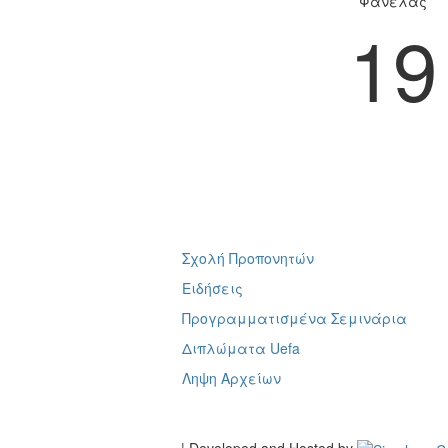
Φανέλας
19
Σχολή Προπονητών
ή
Ειδήσεις
Προγραμματισμένα Σεμινάρια
Διπλώματα Uefa
Ληψη Αρχείων
Terms of Use
-
Cookie Policy
| Developed and Hosted by