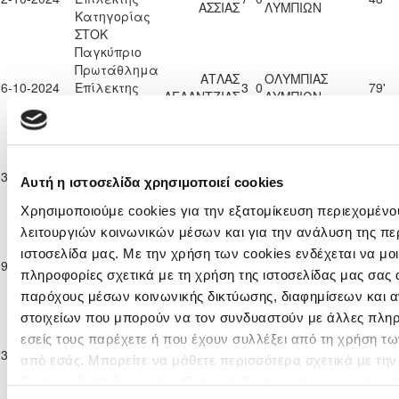
ΑΣΣΙΑΣ
ΛΥΜΠΙΩΝ
Κατηγορίας
ΣΤΟΚ
Παγκύπριο
Πρωτάθλημα
ΑΤΛΑΣ
ΟΛΥΜΠΙΑΣ
26-10-2024
Επίλεκτης
3
0
79'
ΑΓΛΑΝΤΖΙΑΣ
ΛΥΜΠΙΩΝ
Κατηγορίας
ΣΤΟΚ
Παγκύπριο
Πρωτάθλημα
ΟΛΥΜΠΙΑΣ
03-11-2024
Επίλεκτης
0
4
ΘΟΙ ΠΥΡΓΟΥ
58'
Αυτή η ιστοσελίδα χρησιμοποιεί cookies
ΛΥΜΠΙΩΝ
Κατηγορίας
ΣΤΟΚ
Χρησιμοποιούμε cookies για την εξατομίκευση περιεχομένο
Παγκύπριο
λειτουργιών κοινωνικών μέσων και για την ανάλυση της πε
Πρωτάθλημα
ιστοσελίδα μας. Με την χρήση των cookies ενδέχεται να μ
ΞΥΛΟΦΑΓΟΥ
ΟΛΥΜΠΙΑΣ
09-11-2024
Επίλεκτης
5
3
95'
F.C.
ΛΥΜΠΙΩΝ
πληροφορίες σχετικά με τη χρήση της ιστοσελίδας μας σας 
Κατηγορίας
παρόχους μέσων κοινωνικής δικτύωσης, διαφημίσεων και α
ΣΤΟΚ
Παγκύπριο
στοιχείων που μπορούν να τον συνδυαστούν με άλλες πλη
Πρωτάθλημα
εσείς τους παρέχετε ή που έχουν συλλέξει από τη χρήση τ
ΑΕΚ
ΟΛΥΜΠΙΑΣ
23-11-2024
Επίλεκτης
4
0
92'
από εσάς. Μπορείτε να μάθετε περισσότερα σχετικά με τη
ΚΟΡΑΚΟΥ
ΛΥΜΠΙΩΝ
Κατηγορίας
Cookies διαβάζοντας την Πολιτική Cookies κάνοντας κλικ
ε
ΣΤΟΚ