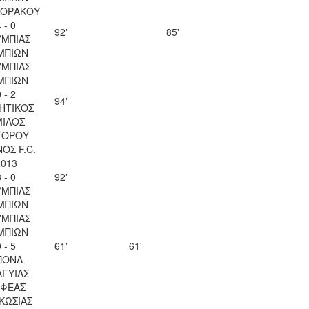
ΚΟΡΑΚΟΥ
 - 0
92'
85'
ΜΠΙΑΣ
ΜΠΙΩΝ
ΜΠΙΑΣ
ΜΠΙΩΝ
 - 2
94'
ΗΤΙΚΟΣ
ΙΛΟΣ
ΓΟΡΟΥ
ΟΣ F.C.
2013
 - 0
92'
ΜΠΙΑΣ
ΜΠΙΩΝ
ΜΠΙΑΣ
ΜΠΙΩΝ
 - 5
61'
61'
ΠΟΝΑ
ΑΓΥΙΑΣ
ΦΕΑΣ
ΚΩΣΙΑΣ