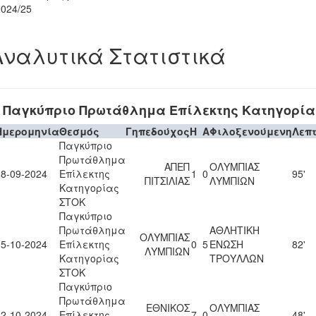
2024/25
Αναλυτικά Στατιστικά
Παγκύπριο Πρωτάθλημα Επίλεκτης Κατηγορία
Ημερομηνία
Θεσμός
Γηπεδούχος
H
A
Φιλοξενούμενη
Λεπ
Παγκύπριο
Πρωτάθλημα
ΑΠΕΠ
ΟΛΥΜΠΙΑΣ
28-09-2024
Επίλεκτης
1
0
95'
ΠΙΤΣΙΛΙΑΣ
ΛΥΜΠΙΩΝ
Κατηγορίας
ΣΤΟΚ
Παγκύπριο
Πρωτάθλημα
ΑΘΛΗΤΙΚΗ
ΟΛΥΜΠΙΑΣ
05-10-2024
Επίλεκτης
0
5
ΕΝΩΣΗ
82'
ΛΥΜΠΙΩΝ
Κατηγορίας
ΤΡΟΥΛΛΩΝ
ΣΤΟΚ
Παγκύπριο
Πρωτάθλημα
ΕΘΝΙΚΟΣ
ΟΛΥΜΠΙΑΣ
12-10-2024
Επίλεκτης
7
0
48'