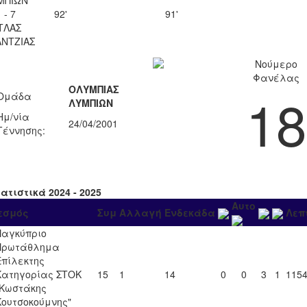
 - 7
92'
91'
ΤΛΑΣ
ΝΤΖΙΑΣ
Νούμερο
Φανέλας
ΟΛΥΜΠΙΑΣ
18
Ομάδα
ΛΥΜΠΙΩΝ
Ημ/νία
24/04/2001
Γέννησης:
ατιστικά 2024 - 2025
Αυτο
εσμός
Συμ
Αλλαγή
Ενδεκάδα
Λεπ
Παγκύπριο
Πρωτάθλημα
Επίλεκτης
Κατηγορίας ΣΤΟΚ
15
1
14
0
0
3
1
115
"Κωστάκης
Κουτσοκούμνης"