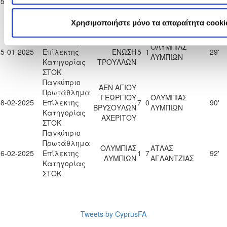
05-01-2025
Επίλεκτης
0
4
91'
ΛΥΜΠΙΩΝ
ΙΔΑΛΙΟΥ
Κατηγορίας
ΣΤΟΚ
Χρησιμοποιήστε μόνο τα απαραίτητα cooki
Παγκύπριο
Πρωτάθλημα
ΑΘΛΗΤΙΚΗ
ΟΛΥΜΠΙΑΣ
25-01-2025
Επίλεκτης
ΕΝΩΣΗ
5
1
29'
ΛΥΜΠΙΩΝ
Κατηγορίας
ΤΡΟΥΛΛΩΝ
ΣΤΟΚ
Παγκύπριο
ΑΕΝ ΑΓΙΟΥ
Πρωτάθλημα
ΓΕΩΡΓΙΟΥ
ΟΛΥΜΠΙΑΣ
08-02-2025
Επίλεκτης
7
0
90'
ΒΡΥΣΟΥΛΩΝ
ΛΥΜΠΙΩΝ
Κατηγορίας
ΑΧΕΡΙΤΟΥ
ΣΤΟΚ
Παγκύπριο
Πρωτάθλημα
ΟΛΥΜΠΙΑΣ
ΑΤΛΑΣ
16-02-2025
Επίλεκτης
1
7
92'
ΛΥΜΠΙΩΝ
ΑΓΛΑΝΤΖΙΑΣ
Κατηγορίας
ΣΤΟΚ
Tweets by CyprusFA