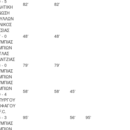
 - 5
82'
82'
ΗΤΙΚΗ
ΝΩΣΗ
ΥΛΛΩΝ
ΝΙΚΟΣ
ΣΣΙΑΣ
 - 0
48'
48'
ΜΠΙΑΣ
ΜΠΙΩΝ
ΤΛΑΣ
ΝΤΖΙΑΣ
 - 0
79'
79'
ΜΠΙΑΣ
ΜΠΙΩΝ
ΜΠΙΑΣ
ΜΠΙΩΝ
58'
58'
45'
 - 4
ΠΥΡΓΟΥ
ΟΦΑΓΟΥ
F.C.
 - 3
95'
56'
95'
ΜΠΙΑΣ
ΜΠΙΩΝ