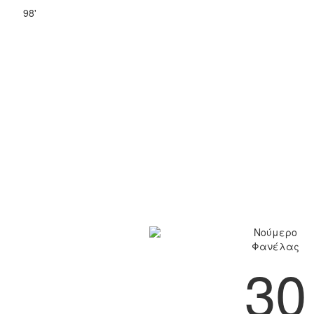
98'
Νούμερο
Φανέλας
30