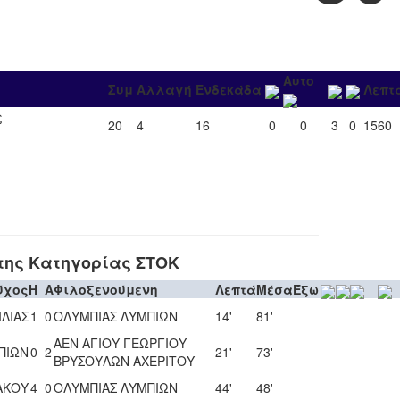
Αυτο
Συμ
Αλλαγή
Ενδεκάδα
Λεπτ
ς
20
4
16
0
0
3
0
1560
της Κατηγορίας ΣΤΟΚ
ύχος
H
A
Φιλοξενούμενη
Λεπτά
Μέσα
Έξω
ΙΛΙΑΣ
1
0
ΟΛΥΜΠΙΑΣ ΛΥΜΠΙΩΝ
14'
81'
ΑΕΝ ΑΓΙΟΥ ΓΕΩΡΓΙΟΥ
ΠΙΩΝ
0
2
21'
73'
ΒΡΥΣΟΥΛΩΝ ΑΧΕΡΙΤΟΥ
ΑΚΟΥ
4
0
ΟΛΥΜΠΙΑΣ ΛΥΜΠΙΩΝ
44'
48'