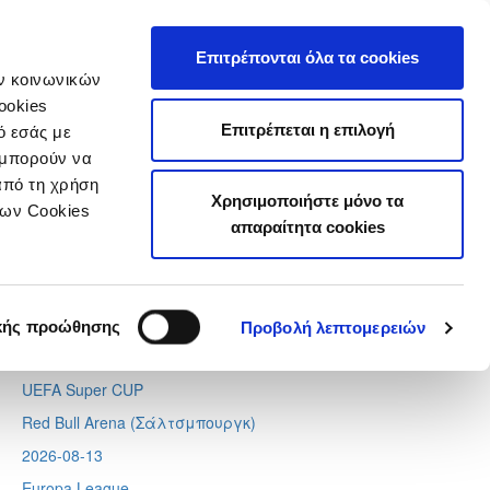
τιστικά
Επιτρέπονται όλα τα cookies
ών κοινωνικών
ookies
Επιτρέπεται η επιλογή
ό εσάς με
 μπορούν να
Next
Tweets by CyprusFA
από τη χρήση
Χρησιμοποιήστε μόνο τα
Προσεχή γεγονότα
των Cookies
απαραίτητα cookies
2026-08-11
Conference League
Απόλλων - Μπραν
κής προώθησης
Προβολή λεπτομερειών
2026-08-12
UEFA Super CUP
Red Bull Arena (
Σάλτσμπουργκ)
2026-08-13
Europa League