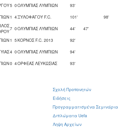
ΡΓΟΥ
5
0
ΟΛΥΜΠΙΑΣ ΛΥΜΠΙΩΝ
93'
ΠΙΩΝ
1
4
ΞΥΛΟΦΑΓΟΥ F.C.
101'
98'
ΙΛΟΣ
7
0
ΟΛΥΜΠΙΑΣ ΛΥΜΠΙΩΝ
44'
47'
ΟΡΟΥ
ΠΙΩΝ
1
5
ΚΟΡΝΟΣ F.C. 2013
92'
ΥΙΑΣ
4
0
ΟΛΥΜΠΙΑΣ ΛΥΜΠΙΩΝ
94'
ΠΙΩΝ
0
4
ΟΡΦΕΑΣ ΛΕΥΚΩΣΙΑΣ
93'
Σχολή Προπονητών
ή
Ειδήσεις
Προγραμματισμένα Σεμινάρια
Διπλώματα Uefa
Ληψη Αρχείων