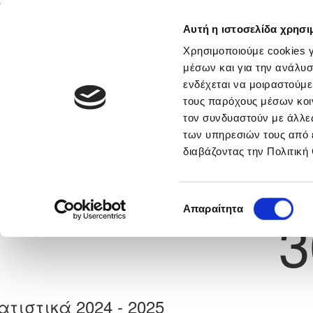
Αυτή η ιστοσελίδα χρησι
Αρχική
Νέα & Πληροφορίες
Εθνικές Ομάδες
Χρησιμοποιούμε cookies γ
μέσων και για την ανάλυσ
ενδέχεται να μοιραστούμε
τους παρόχους μέσων κοι
Previous
ΓΙΑΝΝΗΣ ΦΑΚΟΥΚΑΚΗΣ
τον συνδυαστούν με άλλες
των υπηρεσιών τους από 
διαβάζοντας την Πολιτική
α
ΟΛΥΜΠΙΑΣ ΛΥΜΠΙΩΝ
 Γέννησης: 29/11/1999
Νούμερο 
Επιλογή
Απαραίτητα
3
συγκατάθεσης
ατιστικά 2024 - 2025