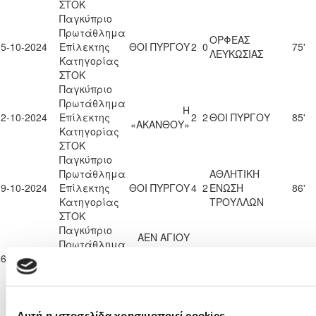
ΣΤΟΚ
Παγκύπριο
Πρωτάθλημα
ΟΡΦΕΑΣ
05-10-2024
Επίλεκτης
ΘΟΙ ΠΥΡΓΟΥ
2
0
75'
ΛΕΥΚΩΣΙΑΣ
Κατηγορίας
ΣΤΟΚ
Παγκύπριο
Πρωτάθλημα
Η
12-10-2024
Επίλεκτης
2
2
ΘΟΙ ΠΥΡΓΟΥ
85'
«ΑΚΑΝΘΟΥ»
Κατηγορίας
ΣΤΟΚ
Παγκύπριο
Πρωτάθλημα
ΑΘΛΗΤΙΚΗ
19-10-2024
Επίλεκτης
ΘΟΙ ΠΥΡΓΟΥ
4
2
ΕΝΩΣΗ
86'
Κατηγορίας
ΤΡΟΥΛΛΩΝ
ΣΤΟΚ
Παγκύπριο
ΑΕΝ ΑΓΙΟΥ
Πρωτάθλημα
ΓΕΩΡΓΙΟΥ
26-10-2024
Επίλεκτης
0
0
ΘΟΙ ΠΥΡΓΟΥ
76'
ΒΡΥΣΟΥΛΩΝ
Κατηγορίας
ΑΧΕΡΙΤΟΥ
ΣΤΟΚ
Παγκύπριο
Πρωτάθλημα
Αυτή η ιστοσελίδα χρησιμοποιεί cookies