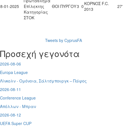
Πρωτάθλημα
ΚΟΡΝΟΣ F.C.
18-01-2025
Επίλεκτης
ΘΟΙ ΠΥΡΓΟΥ
3
0
27'
2013
Κατηγορίας
ΣΤΟΚ
Tweets by CyprusFA
Προσεχή γεγονότα
2026-08-06
Europa League
Λίνκολν - Ομόνοια
,
Σάλτσμπουργκ – Πάφος
2026-08-11
Conference League
Απόλλων - Μπραν
2026-08-12
UEFA Super CUP