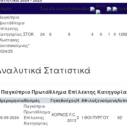
Αυτο
εσμός
Συμ
Αλλαγή
Ενδεκάδα
Λεπ
Παγκύπριο
Πρωτάθλημα
Επίλεκτης
Κατηγορίας ΣΤΟΚ
24
6
9
4
0
1
0
128
"Κωστάκης
Κουτσοκούμνης"
2024/25
Αναλυτικά Στατιστικά
Παγκύπριο Πρωτάθλημα Επίλεκτης Κατηγορία
Ημερομηνία
Θεσμός
Γηπεδούχος
H
A
Φιλοξενούμενη
Λεπ
Παγκύπριο
Πρωτάθλημα
ΚΟΡΝΟΣ F.C.
28-09-2024
Επίλεκτης
2
1
ΘΟΙ ΠΥΡΓΟΥ
92'
2013
Κατηγορίας