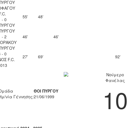
ΠΥΡΓΟΥ
ΟΦΑΓΟΥ
F.C.
55'
48'
 - 0
ΠΥΡΓΟΥ
ΠΥΡΓΟΥ
 - 2
46'
46'
ΚΟΡΑΚΟΥ
ΠΥΡΓΟΥ
 - 0
27'
69'
92'
ΟΣ F.C.
2013
Νούμερο
Φανέλας
10
Ομάδα
ΘΟΙ ΠΥΡΓΟΥ
Ημ/νία Γέννησης:
21/06/1999
ατιστικά 2024 - 2025