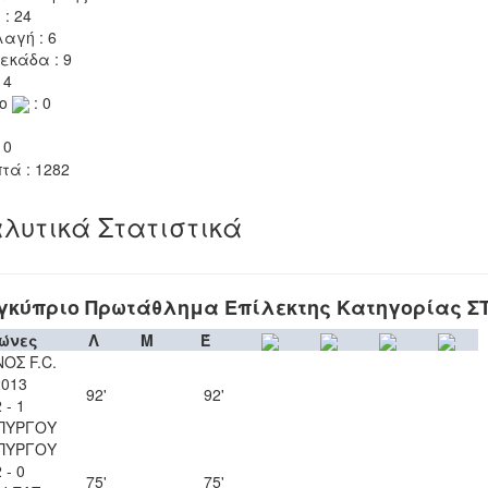
 : 24
αγή : 6
εκάδα : 9
 4
το
: 0
 0
τά : 1282
λυτικά Στατιστικά
γκύπριο Πρωτάθλημα Επίλεκτης Κατηγορίας Σ
ώνες
Λ
Μ
Έ
ΟΣ F.C.
2013
92'
92'
 - 1
ΠΥΡΓΟΥ
ΠΥΡΓΟΥ
 - 0
75'
75'