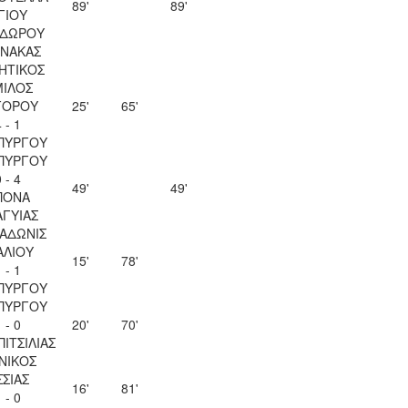
89'
89'
ΓΙΟΥ
ΔΩΡΟΥ
ΝΑΚΑΣ
ΗΤΙΚΟΣ
ΙΛΟΣ
ΓΟΡΟΥ
25'
65'
 - 1
ΠΥΡΓΟΥ
ΠΥΡΓΟΥ
 - 4
49'
49'
ΠΟΝΑ
ΑΓΥΙΑΣ
 ΑΔΩΝΙΣ
ΑΛΙΟΥ
15'
78'
 - 1
ΠΥΡΓΟΥ
ΠΥΡΓΟΥ
 - 0
20'
70'
ΠΙΤΣΙΛΙΑΣ
ΝΙΚΟΣ
ΣΣΙΑΣ
16'
81'
 - 0