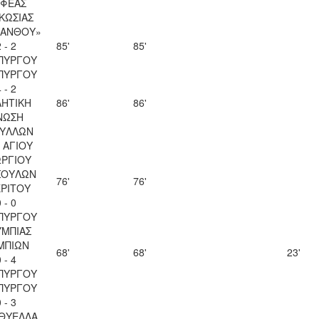
ΦΕΑΣ
ΚΩΣΙΑΣ
ΚΑΝΘΟΥ»
 - 2
85'
85'
ΠΥΡΓΟΥ
ΠΥΡΓΟΥ
 - 2
ΗΤΙΚΗ
86'
86'
ΝΩΣΗ
ΥΛΛΩΝ
 ΑΓΙΟΥ
ΡΓΙΟΥ
ΣΟΥΛΩΝ
76'
76'
ΡΙΤΟΥ
 - 0
ΠΥΡΓΟΥ
ΜΠΙΑΣ
ΜΠΙΩΝ
68'
68'
23'
 - 4
ΠΥΡΓΟΥ
ΠΥΡΓΟΥ
 - 3
 ΘΥΕΛΛΑ