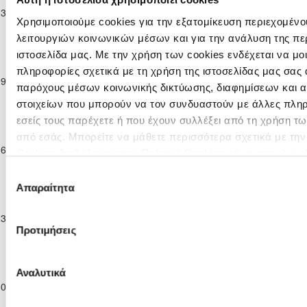
ΟΛΥΜΠΙΑΣ
03-11-2024
Επίλεκτης
0
4
ΘΟΙ ΠΥΡΓΟΥ
68'
ΛΥΜΠΙΩΝ
Χρησιμοποιούμε cookies για την εξατομίκευση περιεχομένο
Κατηγορίας
λειτουργιών κοινωνικών μέσων και για την ανάλυση της πε
ΣΤΟΚ
Παγκύπριο
ιστοσελίδα μας. Με την χρήση των cookies ενδέχεται να μ
Α.Ο. ΘΥΕΛΛΑ
Πρωτάθλημα
πληροφορίες σχετικά με τη χρήση της ιστοσελίδας μας σας 
ΑΓΙΟΥ
09-11-2024
Επίλεκτης
ΘΟΙ ΠΥΡΓΟΥ
0
3
89'
ΘΕΟΔΩΡΟΥ
παρόχους μέσων κοινωνικής δικτύωσης, διαφημίσεων και α
Κατηγορίας
ΛΑΡΝΑΚΑΣ
στοιχείων που μπορούν να τον συνδυαστούν με άλλες πλη
ΣΤΟΚ
εσείς τους παρέχετε ή που έχουν συλλέξει από τη χρήση τ
Παγκύπριο
Πρωτάθλημα
ΑΘΛΗΤΙΚΟΣ
από εσάς. Μπορείτε να μάθετε περισσότερα σχετικά με τη
16-11-2024
Επίλεκτης
ΟΜΙΛΟΣ
4
1
ΘΟΙ ΠΥΡΓΟΥ
25'
Cookies διαβάζοντας την Πολιτική Cookies κάνοντας κλικ
ε
Κατηγορίας
ΑΥΓΟΡΟΥ
Επιλογή
ΣΤΟΚ
Απαραίτητα
Παγκύπριο
συγκατάθεσης
Πρωτάθλημα
ΑΠΟΝΑ
23-11-2024
Επίλεκτης
ΘΟΙ ΠΥΡΓΟΥ
0
4
49'
ΑΝΑΓΥΙΑΣ
Προτιμήσεις
Κατηγορίας
ΣΤΟΚ
Παγκύπριο
Πρωτάθλημα
Αναλυτικά
Π.Ο. ΑΔΩΝΙΣ
30-11-2024
Επίλεκτης
1
1
ΘΟΙ ΠΥΡΓΟΥ
15'
ΙΔΑΛΙΟΥ
Κατηγορίας