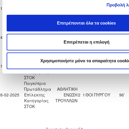
Πρωτάθλημα
Προβολή λ
ΑΤΛΑΣ
21-12-2024
Επίλεκτης
ΘΟΙ ΠΥΡΓΟΥ
3
1
95'
ΑΓΛΑΝΤΖΙΑΣ
Κατηγορίας
ΣΤΟΚ
Επιτρέπονται όλα τα cookies
Παγκύπριο
Πρωτάθλημα
ΞΥΛΟΦΑΓΟΥ
04-01-2025
Επίλεκτης
1
0
ΘΟΙ ΠΥΡΓΟΥ
103'
F.C.
Επιτρέπεται η επιλογή
Κατηγορίας
ΣΤΟΚ
Παγκύπριο
Πρωτάθλημα
Χρησιμοποιήστε μόνο τα απαραίτητα cooki
01-02-2025
Επίλεκτης
ΘΟΙ ΠΥΡΓΟΥ
0
1
Η «ΑΚΑΝΘΟΥ»
99'
Κατηγορίας
ΣΤΟΚ
Παγκύπριο
Πρωτάθλημα
ΑΘΛΗΤΙΚΗ
08-02-2025
Επίλεκτης
ΕΝΩΣΗ
2
1
ΘΟΙ ΠΥΡΓΟΥ
96'
Κατηγορίας
ΤΡΟΥΛΛΩΝ
ΣΤΟΚ