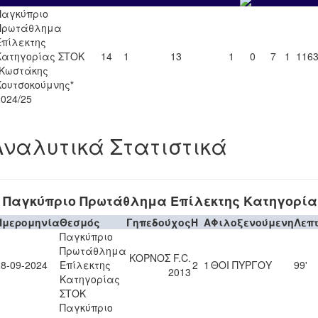
Παγκύπριο
Πρωτάθλημα
Επίλεκτης
Κατηγορίας ΣΤΟΚ
14
1
13
1
0
7
1
116
"Κωστάκης
Κουτσοκούμνης"
2024/25
Αναλυτικά Στατιστικά
Παγκύπριο Πρωτάθλημα Επίλεκτης Κατηγορία
Ημερομηνία
Θεσμός
Γηπεδούχος
H
A
Φιλοξενούμενη
Λεπ
Παγκύπριο
Πρωτάθλημα
ΚΟΡΝΟΣ F.C.
28-09-2024
Επίλεκτης
2
1
ΘΟΙ ΠΥΡΓΟΥ
99'
2013
Κατηγορίας
ΣΤΟΚ
Παγκύπριο