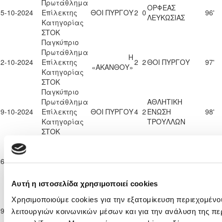
Πρωτάθλημα
ΟΡΦΕΑΣ
05-10-2024
Επίλεκτης
ΘΟΙ ΠΥΡΓΟΥ
2
0
96'
ΛΕΥΚΩΣΙΑΣ
Κατηγορίας
ΣΤΟΚ
Παγκύπριο
Πρωτάθλημα
Η
12-10-2024
Επίλεκτης
2
2
ΘΟΙ ΠΥΡΓΟΥ
97'
«ΑΚΑΝΘΟΥ»
Κατηγορίας
ΣΤΟΚ
Παγκύπριο
Πρωτάθλημα
ΑΘΛΗΤΙΚΗ
19-10-2024
Επίλεκτης
ΘΟΙ ΠΥΡΓΟΥ
4
2
ΕΝΩΣΗ
98'
Κατηγορίας
ΤΡΟΥΛΛΩΝ
ΣΤΟΚ
Παγκύπριο
ΑΕΝ ΑΓΙΟΥ
Πρωτάθλημα
ΓΕΩΡΓΙΟΥ
26-10-2024
Επίλεκτης
0
0
ΘΟΙ ΠΥΡΓΟΥ
89'
ΒΡΥΣΟΥΛΩΝ
Κατηγορίας
ΑΧΕΡΙΤΟΥ
ΣΤΟΚ
Αυτή η ιστοσελίδα χρησιμοποιεί cookies
Παγκύπριο
Α.Ο. ΘΥΕΛΛΑ
Χρησιμοποιούμε cookies για την εξατομίκευση περιεχομένο
Πρωτάθλημα
ΑΓΙΟΥ
09-11-2024
Επίλεκτης
ΘΟΙ ΠΥΡΓΟΥ
0
3
95'
λειτουργιών κοινωνικών μέσων και για την ανάλυση της πε
ΘΕΟΔΩΡΟΥ
Κατηγορίας