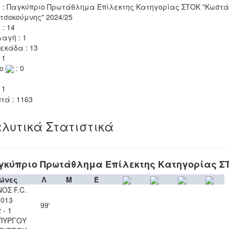
 : Παγκύπριο Πρωτάθλημα Επίλεκτης Κατηγορίας ΣΤΟΚ "Κωστά
τσοκούμνης" 2024/25
 : 14
αγή : 1
εκάδα : 13
 1
το
: 0
 1
τά : 1163
λυτικά Στατιστικά
γκύπριο Πρωτάθλημα Επίλεκτης Κατηγορίας Σ
ώνες
Λ
Μ
Έ
ΟΣ F.C.
2013
99'
 - 1
ΠΥΡΓΟΥ