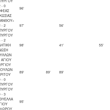
ΠΥΡΓΟΥ
 - 0
96'
ΦΕΑΣ
ΚΩΣΙΑΣ
ΚΑΝΘΟΥ»
 - 2
97'
56'
ΠΥΡΓΟΥ
ΠΥΡΓΟΥ
 - 2
ΗΤΙΚΗ
98'
41'
55'
ΝΩΣΗ
ΥΛΛΩΝ
 ΑΓΙΟΥ
ΡΓΙΟΥ
ΣΟΥΛΩΝ
89'
89'
89'
ΡΙΤΟΥ
 - 0
ΠΥΡΓΟΥ
ΠΥΡΓΟΥ
 - 3
 ΘΥΕΛΛΑ
95'
ΓΙΟΥ
ΔΩΡΟΥ