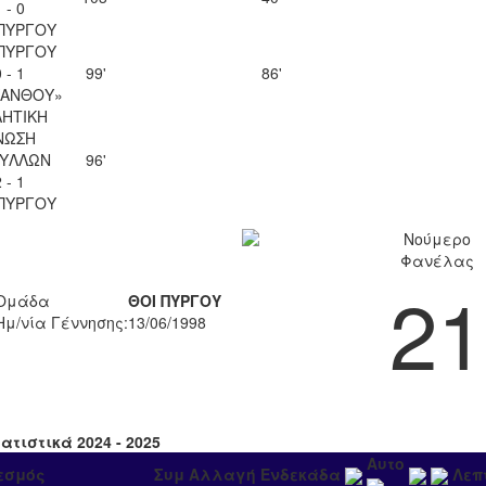
 - 0
ΠΥΡΓΟΥ
ΠΥΡΓΟΥ
 - 1
99'
86'
ΚΑΝΘΟΥ»
ΗΤΙΚΗ
ΝΩΣΗ
ΥΛΛΩΝ
96'
 - 1
ΠΥΡΓΟΥ
Νούμερο
Φανέλας
21
Ομάδα
ΘΟΙ ΠΥΡΓΟΥ
Ημ/νία Γέννησης:
13/06/1998
ατιστικά 2024 - 2025
Αυτο
εσμός
Συμ
Αλλαγή
Ενδεκάδα
Λεπ