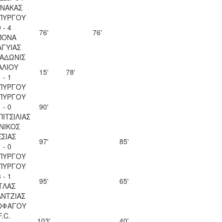
ΝΑΚΑΣ
ΠΥΡΓΟΥ
 - 4
76'
76'
ΠΟΝΑ
ΑΓΥΙΑΣ
 ΑΔΩΝΙΣ
ΑΛΙΟΥ
15'
78'
 - 1
ΠΥΡΓΟΥ
ΠΥΡΓΟΥ
 - 0
90'
ΠΙΤΣΙΛΙΑΣ
ΝΙΚΟΣ
ΣΣΙΑΣ
97'
85'
 - 0
ΠΥΡΓΟΥ
ΠΥΡΓΟΥ
 - 1
95'
65'
ΤΛΑΣ
ΝΤΖΙΑΣ
ΟΦΑΓΟΥ
F.C.
103'
40'