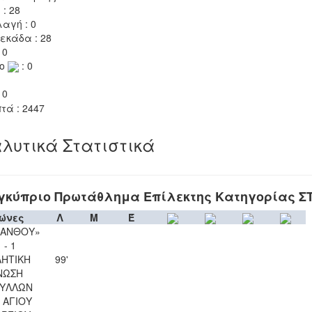
 : 28
αγή : 0
εκάδα : 28
 0
το
: 0
 0
τά : 2447
λυτικά Στατιστικά
γκύπριο Πρωτάθλημα Επίλεκτης Κατηγορίας Σ
ώνες
Λ
Μ
Έ
ΚΑΝΘΟΥ»
 - 1
ΗΤΙΚΗ
99'
ΝΩΣΗ
ΥΛΛΩΝ
 ΑΓΙΟΥ