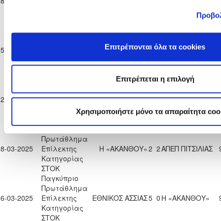
08-02-2025
Επίλεκτης
Η «ΑΚΑΝΘΟΥ»
0
2
ΘΕΟΔΩΡΟΥ
Κατηγορίας
ΛΑΡΝΑΚΑΣ
Προβο
ΣΤΟΚ
Παγκύπριο
Πρωτάθλημα
ΑΘΛΗΤΙΚΟΣ
Επιτρέπονται όλα τα cookies
15-02-2025
Επίλεκτης
ΟΜΙΛΟΣ
2
0
Η «ΑΚΑΝΘΟΥ»
Κατηγορίας
ΑΥΓΟΡΟΥ
ΣΤΟΚ
Παγκύπριο
Επιτρέπεται η επιλογή
Πρωτάθλημα
ΑΠΟΝΑ
22-02-2025
Επίλεκτης
Η «ΑΚΑΝΘΟΥ»
3
1
ΑΝΑΓΥΙΑΣ
Κατηγορίας
Χρησιμοποιήστε μόνο τα απαραίτητα coo
ΣΤΟΚ
Παγκύπριο
Πρωτάθλημα
08-03-2025
Επίλεκτης
Η «ΑΚΑΝΘΟΥ»
2
2
ΑΠΕΠ ΠΙΤΣΙΛΙΑΣ
Κατηγορίας
ΣΤΟΚ
Παγκύπριο
Πρωτάθλημα
16-03-2025
Επίλεκτης
ΕΘΝΙΚΟΣ ΑΣΣΙΑΣ
5
0
Η «ΑΚΑΝΘΟΥ»
Κατηγορίας
ΣΤΟΚ