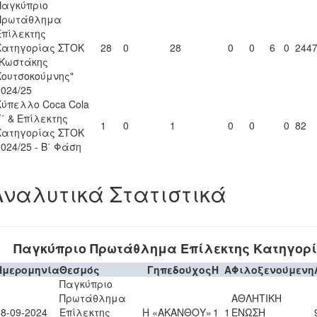
Παγκύπριο
Πρωτάθλημα
Επίλεκτης
Κατηγορίας ΣΤΟΚ
28
0
28
0
0
6
0
244
"Κωστάκης
Κουτσοκούμνης"
2024/25
Κύπελλο Coca Cola
Γ΄ & Επίλεκτης
1
0
1
0
0
0
82
Κατηγορίας ΣΤΟΚ
2024/25 - Β΄ Φάση
Αναλυτικά Στατιστικά
Παγκύπριο Πρωτάθλημα Επίλεκτης Κατηγορ
Ημερομηνία
Θεσμός
Γηπεδούχος
H
A
Φιλοξενούμενη
Παγκύπριο
Πρωτάθλημα
ΑΘΛΗΤΙΚΗ
28-09-2024
Επίλεκτης
Η «ΑΚΑΝΘΟΥ»
1
1
ΕΝΩΣΗ