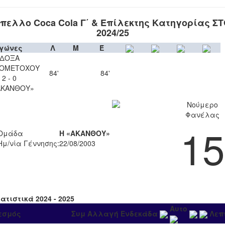
πελλο Coca Cola Γ΄ & Επίλεκτης Κατηγορίας Σ
2024/25
γώνες
Λ
Μ
Έ
ΔΟΞΑ
ΙΟΜΕΤΟΧΟΥ
84'
84'
2 - 0
ΑΚΑΝΘΟΥ»
Νούμερο
Φανέλας
15
Ομάδα
Η «ΑΚΑΝΘΟΥ»
Ημ/νία Γέννησης:
22/08/2003
ατιστικά 2024 - 2025
Αυτο
εσμός
Συμ
Αλλαγή
Ενδεκάδα
Λεπ