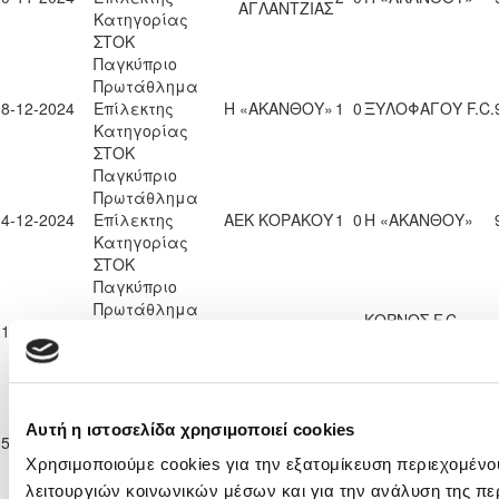
ΑΓΛΑΝΤΖΙΑΣ
Κατηγορίας
ΣΤΟΚ
Παγκύπριο
Πρωτάθλημα
08-12-2024
Επίλεκτης
Η «ΑΚΑΝΘΟΥ»
1
0
ΞΥΛΟΦΑΓΟΥ F.C.
Κατηγορίας
ΣΤΟΚ
Παγκύπριο
Πρωτάθλημα
14-12-2024
Επίλεκτης
ΑΕΚ ΚΟΡΑΚΟΥ
1
0
Η «ΑΚΑΝΘΟΥ»
Κατηγορίας
ΣΤΟΚ
Παγκύπριο
Πρωτάθλημα
ΚΟΡΝΟΣ F.C.
21-12-2024
Επίλεκτης
Η «ΑΚΑΝΘΟΥ»
1
2
2013
Κατηγορίας
ΣΤΟΚ
Παγκύπριο
Πρωτάθλημα
ΟΡΦΕΑΣ
Αυτή η ιστοσελίδα χρησιμοποιεί cookies
05-01-2025
Επίλεκτης
2
0
Η «ΑΚΑΝΘΟΥ»
ΛΕΥΚΩΣΙΑΣ
Κατηγορίας
Χρησιμοποιούμε cookies για την εξατομίκευση περιεχομένο
ΣΤΟΚ
λειτουργιών κοινωνικών μέσων και για την ανάλυση της πε