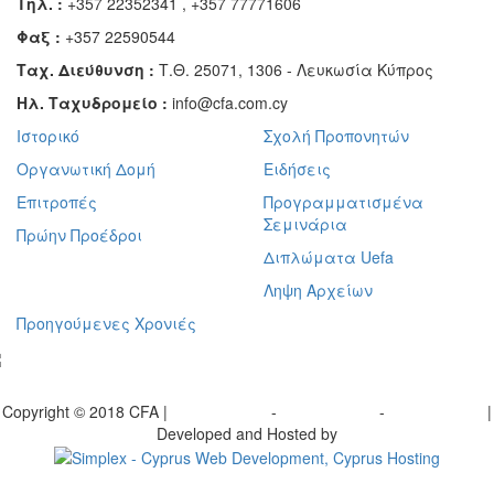
Τηλ. :
+357 22352341 , +357 77771606
Φαξ :
+357 22590544
Ταχ. Διεύθυνση :
Τ.Θ. 25071, 1306 - Λευκωσία Κύπρος
Ηλ. Ταχυδρομείο :
info@cfa.com.cy
Ιστορικό
Σχολή Προπονητών
Οργανωτική Δομή
Ειδήσεις
Επιτροπές
Προγραμματισμένα
Σεμινάρια
Πρώην Προέδροι
Διπλώματα Uefa
Ληψη Αρχείων
Προηγούμενες Χρονιές
γραφείτε στο ενημερωτικό μας δελτίο
Copyright © 2018 CFA |
Privacy policy
-
Terms of Use
-
Cookie Policy
|
Developed and Hosted by
Change your consent