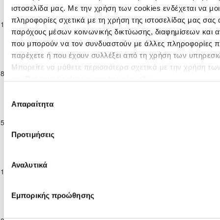
Παγκύπριο
ιστοσελίδα μας. Με την χρήση των cookies ενδέχεται να μ
Πρωτάθλημα
ΟΛΥΜΠΙΑΣ
πληροφορίες σχετικά με τη χρήση της ιστοσελίδας μας σας 
11-01-2025
Επίλεκτης
Η «ΑΚΑΝΘΟΥ»
4
0
ΛΥΜΠΙΩΝ
παρόχους μέσων κοινωνικής δικτύωσης, διαφημίσεων και α
Κατηγορίας
ΣΤΟΚ
που μπορούν να τον συνδυαστούν με άλλες πληροφορίες πο
Παγκύπριο
παρέχετε ή που έχουν συλλέξει από τη χρήση των υπηρεσι
Πρωτάθλημα
ΑΘΛΗΤΙΚΗ
Μπορείτε να μάθετε περισσότερα σχετικά με την χρήση τω
18-01-2025
Επίλεκτης
ΕΝΩΣΗ
3
2
Η «ΑΚΑΝΘΟΥ»
την Πολιτική Cookies κάνοντας κλικ
εδώ
Κατηγορίας
ΤΡΟΥΛΛΩΝ
ΣΤΟΚ
Επιλογή
Παγκύπριο
Απαραίτητα
συγκατάθεσης
ΑΕΝ ΑΓΙΟΥ
Πρωτάθλημα
ΓΕΩΡΓΙΟΥ
25-01-2025
Επίλεκτης
Η «ΑΚΑΝΘΟΥ»
0
3
ΒΡΥΣΟΥΛΩΝ
Κατηγορίας
Προτιμήσεις
ΑΧΕΡΙΤΟΥ
ΣΤΟΚ
Παγκύπριο
Πρωτάθλημα
Αναλυτικά
01-02-2025
Επίλεκτης
ΘΟΙ ΠΥΡΓΟΥ
0
1
Η «ΑΚΑΝΘΟΥ»
Κατηγορίας
ΣΤΟΚ
Εμπορικής προώθησης
Παγκύπριο
Α.Ο. ΘΥΕΛΛΑ
Πρωτάθλημα
ΑΓΙΟΥ