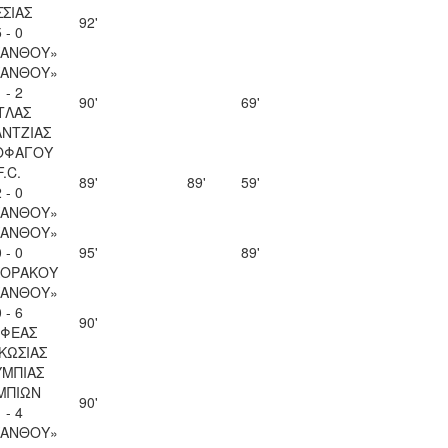
ΣΣΙΑΣ
92'
 - 0
ΚΑΝΘΟΥ»
ΚΑΝΘΟΥ»
 - 2
90'
69'
ΤΛΑΣ
ΝΤΖΙΑΣ
ΟΦΑΓΟΥ
F.C.
89'
89'
59'
 - 0
ΚΑΝΘΟΥ»
ΚΑΝΘΟΥ»
 - 0
95'
89'
ΚΟΡΑΚΟΥ
ΚΑΝΘΟΥ»
 - 6
90'
ΦΕΑΣ
ΚΩΣΙΑΣ
ΜΠΙΑΣ
ΜΠΙΩΝ
90'
 - 4
ΚΑΝΘΟΥ»