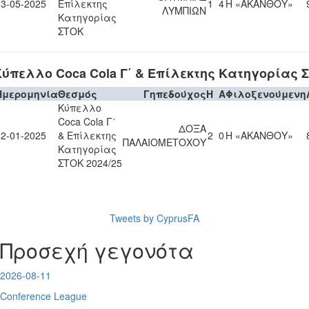
03-05-2025
Επίλεκτης
1
4
Η «ΑΚΑΝΘΟΥ»
ΛΥΜΠΙΩΝ
Κατηγορίας
ΣΤΟΚ
ύπελλο Coca Cola Γ΄ & Επίλεκτης Κατηγορίας Σ
Ημερομηνία
Θεσμός
Γηπεδούχος
H
A
Φιλοξενούμενη
Κύπελλο
Coca Cola Γ΄
ΔΟΞΑ
22-01-2025
& Επίλεκτης
2
0
Η «ΑΚΑΝΘΟΥ»
ΠΑΛΑΙΟΜΕΤΟΧΟΥ
Κατηγορίας
ΣΤΟΚ 2024/25
Tweets by CyprusFA
Προσεχή γεγονότα
2026-08-11
Conference League