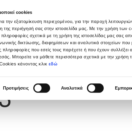
μοποιεί cookies
Διοργανώσεις
Grassroots
Κριτήρια UEFA
Στα
ια την εξατομίκευση περιεχομένου, για την παροχή λειτουργι
η της περιήγησή σας στην ιστοσελίδα μας. Με την χρήση των c
 πληροφορίες σχετικά με τη χρήση της ιστοσελίδας μας σας απ
νωνικής δικτύωσης, διαφημίσεων και αναλυτικά στοιχείων που
Υ
 πληροφορίες που εσείς τους παρέχετε ή που έχουν συλλέξει 
εσάς. Μπορείτε να μάθετε περισσότερα σχετικά με την χρήση 
 Cookies κάνοντας κλικ
εδώ
Φανέλας
3
Προτιμήσεις
Αναλυτικά
Εμπορι