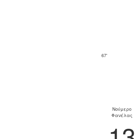
67'
Νούμερο
Φανέλας
13