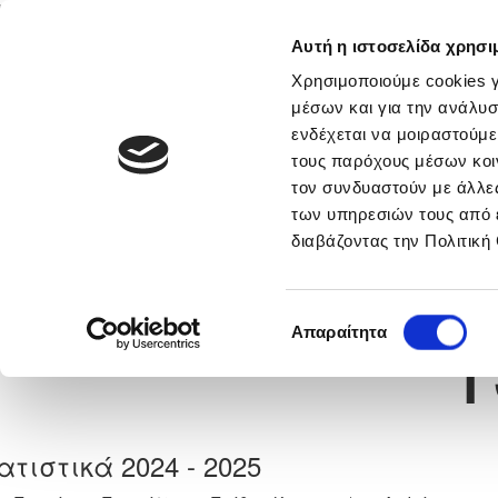
Αυτή η ιστοσελίδα χρησι
Αρχική
Νέα & Πληροφορίες
Εθνικές Ομάδες
Χρησιμοποιούμε cookies γ
μέσων και για την ανάλυσ
ενδέχεται να μοιραστούμε
τους παρόχους μέσων κοι
Previous
ΝΙΚΟΛΑΣ ΚΩΝΣΤΑΝΤΙΝΟ
τον συνδυαστούν με άλλες
των υπηρεσιών τους από 
διαβάζοντας την Πολιτική
α
ΑΤΛΑΣ ΑΓΛΑΝΤΖΙΑΣ
 Γέννησης: 20/12/2010
Νούμερο 
1
Επιλογή
Απαραίτητα
συγκατάθεσης
ατιστικά 2024 - 2025