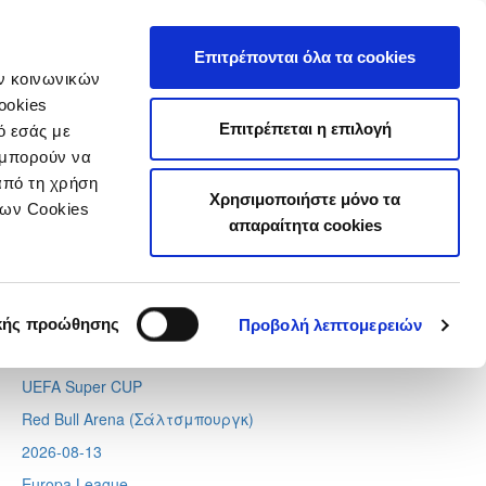
τιστικά
Επιτρέπονται όλα τα cookies
ών κοινωνικών
ookies
Επιτρέπεται η επιλογή
ό εσάς με
 μπορούν να
Next
Tweets by CyprusFA
από τη χρήση
Χρησιμοποιήστε μόνο τα
Προσεχή γεγονότα
των Cookies
απαραίτητα cookies
2026-08-11
Conference League
Απόλλων - Μπραν
κής προώθησης
Προβολή λεπτομερειών
2026-08-12
UEFA Super CUP
Red Bull Arena (
Σάλτσμπουργκ)
2026-08-13
Europa League