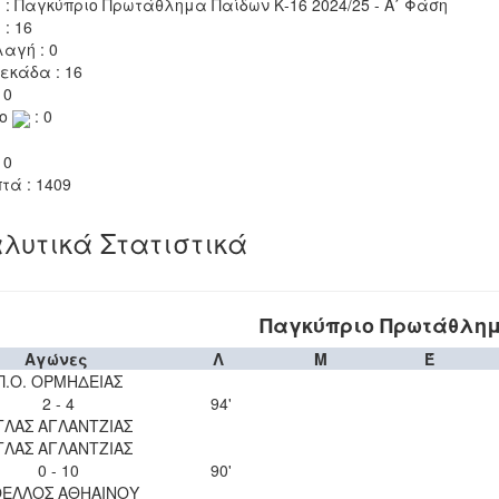
 : Παγκύπριο Πρωτάθλημα Παίδων Κ-16 2024/25 - Α΄ Φάση
 : 16
αγή : 0
εκάδα : 16
 0
το
: 0
 0
τά : 1409
λυτικά Στατιστικά
Παγκύπριο Πρωτάθλημα
Αγώνες
Λ
Μ
Έ
Π.Ο. ΟΡΜΗΔΕΙΑΣ
2 - 4
94'
ΤΛΑΣ ΑΓΛΑΝΤΖΙΑΣ
ΤΛΑΣ ΑΓΛΑΝΤΖΙΑΣ
0 - 10
90'
ΕΛΛΟΣ ΑΘΗΑΙΝΟΥ