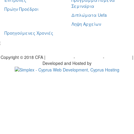
Επιτροπές
Προγραμματισμένα
Σεμινάρια
Πρώην Προέδροι
Διπλώματα Uefa
Ληψη Αρχείων
Προηγούμενες Χρονιές
γραφείτε στο ενημερωτικό μας δελτίο
Copyright © 2018 CFA |
Privacy policy
-
Terms of Use
-
Cookie Policy
|
Developed and Hosted by
Change your consent