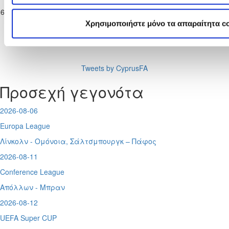
Πρωτάθλημα
Π.Ο. ΑΔΩΝΙΣ
ΑΤΛΑΣ
06-04-2025
3
1
Παίδων Κ-16
ΙΔΑΛΙΟΥ
ΑΓΛΑΝΤΖΙΑΣ
Χρησιμοποιήστε μόνο τα απαραίτητα c
2024/25
Tweets by CyprusFA
Προσεχή γεγονότα
2026-08-06
Europa League
Λίνκολν - Ομόνοια
,
Σάλτσμπουργκ – Πάφος
2026-08-11
Conference League
Απόλλων - Μπραν
2026-08-12
UEFA Super CUP