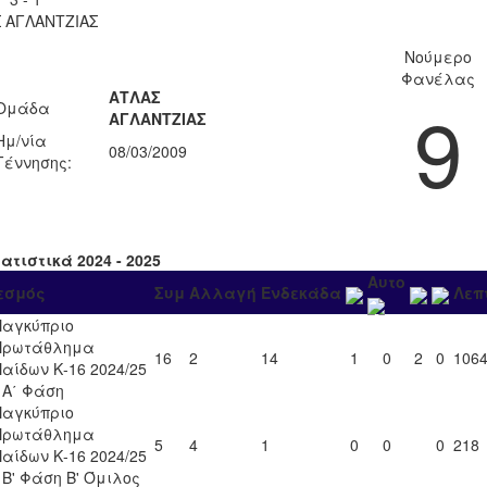
 ΑΓΛΑΝΤΖΙΑΣ
Νούμερο
Φανέλας
ΑΤΛΑΣ
9
Ομάδα
ΑΓΛΑΝΤΖΙΑΣ
Ημ/νία
08/03/2009
Γέννησης:
ατιστικά 2024 - 2025
Αυτο
εσμός
Συμ
Αλλαγή
Ενδεκάδα
Λεπ
Παγκύπριο
Πρωτάθλημα
16
2
14
1
0
2
0
106
Παίδων Κ-16 2024/25
- Α΄ Φάση
Παγκύπριο
Πρωτάθλημα
5
4
1
0
0
0
218
Παίδων Κ-16 2024/25
- Β' Φάση Β' Όμιλος