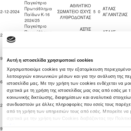
Παγκύπριο
ΑΘΛΗΤΙΚΟ
Πρωτάθλημα
ΑΤΛΑΣ
22-12-2024
ΣΩΜΑΤΕΙΟ ΙΣΧΥΣ
5
0
Παίδων Κ-16
ΑΓΛΑΝΤΖΙΑΣ
ΛΥΘΡΟΔΟΝΤΑΣ
2024/25
Παγκύπριο
ΑΣΠΙΣ
Πρωτάθλημα
ΑΤΛΑΣ
12-01-2025
ΑΥΤΟΣΤΕΓΑΣΕΩΣ
9
0
Παίδων Κ-16
ΑΓΛΑΝΤΖΙΑΣ
ΓΕΡΙΟΥ
2024/25
Παγκύπριο
Πρωτάθλημα
Π.Ο. ΑΧΥΡΩΝ
19-01-2025
ΑΤΛΑΣ ΑΓΛΑΝΤΖΙΑΣ
1
10
Αυτή η ιστοσελίδα χρησιμοποιεί cookies
Παίδων Κ-16
ΟΝΗΣΙΛΟΣ
2024/25
Χρησιμοποιούμε cookies για την εξατομίκευση περιεχομένο
Παγκύπριο
λειτουργιών κοινωνικών μέσων και για την ανάλυση της πε
Πρωτάθλημα
ΑΤΛΑΣ
26-01-2025
ΑΠΟΠ ΠΟΛΗΣ
2
1
ιστοσελίδα μας. Με την χρήση των cookies ενδέχεται να μ
Παίδων Κ-16
ΑΓΛΑΝΤΖΙΑΣ
2024/25
σχετικά με τη χρήση της ιστοσελίδας μας σας από εσάς με
Παγκύπριο
κοινωνικής δικτύωσης, διαφημίσεων και αναλυτικά στοιχεί
Πρωτάθλημα
ΕΘΝΙΚΟΣ
συνδυαστούν με άλλες πληροφορίες που εσείς τους παρέχετ
02-02-2025
ΑΤΛΑΣ ΑΓΛΑΝΤΖΙΑΣ
2
0
Παίδων Κ-16
ΛΑΤΣΙΩΝ
από τη χρήση των υπηρεσιών τους από εσάς. Μπορείτε να
2024/25
σχετικά με την χρήση των Cookies διαβάζοντας την Πολιτικ
Παγκύπριο
Πρωτάθλημα
ΠΑΟΚ
ΑΤΛΑΣ
εδώ
09-02-2025
9
0