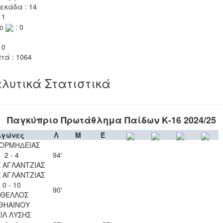
εκάδα : 14
 1
το
: 0
 0
τά : 1064
λυτικά Στατιστικά
Παγκύπριο Πρωτάθλημα Παίδων Κ-16 2024/25
Αγώνες
Λ
Μ
Έ
 ΟΡΜΗΔΕΙΑΣ
2 - 4
94'
 ΑΓΛΑΝΤΖΙΑΣ
 ΑΓΛΑΝΤΖΙΑΣ
0 - 10
90'
ΘΕΛΛΟΣ
ΘΗΑΙΝΟΥ
ΙΛ ΛΥΣΗΣ