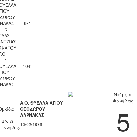
 ΘΥΕΛΛΑ
ΓΙΟΥ
ΔΩΡΟΥ
ΝΑΚΑΣ
94'
 - 3
ΤΛΑΣ
ΝΤΖΙΑΣ
ΟΦΑΓΟΥ
F.C.
 - 1
 ΘΥΕΛΛΑ
104'
ΓΙΟΥ
ΔΩΡΟΥ
ΝΑΚΑΣ
Νούμερο
Φανέλας
Α.Ο. ΘΥΕΛΛΑ ΑΓΙΟΥ
5
Ομάδα
ΘΕΟΔΩΡΟΥ
ΛΑΡΝΑΚΑΣ
Ημ/νία
13/02/1998
Γέννησης: