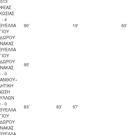
2013
ΦΕΑΣ
ΚΩΣΙΑΣ
 - 4
 ΘΥΕΛΛΑ
90'
19'
60'
ΓΙΟΥ
ΔΩΡΟΥ
ΝΑΚΑΣ
 ΘΥΕΛΛΑ
ΓΙΟΥ
ΔΩΡΟΥ
95'
ΝΑΚΑΣ
 - 0
ΚΑΝΘΟΥ»
ΗΤΙΚΗ
ΝΩΣΗ
ΥΛΛΩΝ
 - 0
83'
83'
57'
 ΘΥΕΛΛΑ
ΓΙΟΥ
ΔΩΡΟΥ
ΝΑΚΑΣ
 ΘΥΕΛΛΑ