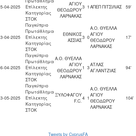
Πρωτάθλημα
ΑΓΙΟΥ
05-04-2025
Επίλεκτης
3
1
ΑΠΕΠ ΠΙΤΣΙΛΙΑΣ
59'
ΘΕΟΔΩΡΟΥ
Κατηγορίας
ΛΑΡΝΑΚΑΣ
ΣΤΟΚ
Παγκύπριο
Α.Ο. ΘΥΕΛΛΑ
Πρωτάθλημα
ΕΘΝΙΚΟΣ
ΑΓΙΟΥ
13-04-2025
Επίλεκτης
3
0
17'
ΑΣΣΙΑΣ
ΘΕΟΔΩΡΟΥ
Κατηγορίας
ΛΑΡΝΑΚΑΣ
ΣΤΟΚ
Παγκύπριο
Α.Ο. ΘΥΕΛΛΑ
Πρωτάθλημα
ΑΓΙΟΥ
ΑΤΛΑΣ
26-04-2025
Επίλεκτης
1
3
94'
ΘΕΟΔΩΡΟΥ
ΑΓΛΑΝΤΖΙΑΣ
Κατηγορίας
ΛΑΡΝΑΚΑΣ
ΣΤΟΚ
Παγκύπριο
Α.Ο. ΘΥΕΛΛΑ
Πρωτάθλημα
ΞΥΛΟΦΑΓΟΥ
ΑΓΙΟΥ
03-05-2025
Επίλεκτης
4
1
104'
F.C.
ΘΕΟΔΩΡΟΥ
Κατηγορίας
ΛΑΡΝΑΚΑΣ
ΣΤΟΚ
Tweets by CyprusFA