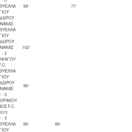
 ΘΥΕΛΛΑ
99'
77'
ΓΙΟΥ
ΔΩΡΟΥ
ΝΑΚΑΣ
 ΘΥΕΛΛΑ
ΓΙΟΥ
ΔΩΡΟΥ
ΝΑΚΑΣ
102'
 - 2
ΟΦΑΓΟΥ
F.C.
 ΘΥΕΛΛΑ
ΓΙΟΥ
ΔΩΡΟΥ
96'
ΝΑΚΑΣ
 - 3
ΚΟΡΑΚΟΥ
ΟΣ F.C.
2013
 - 3
 ΘΥΕΛΛΑ
86'
86'
ΓΙΟΥ