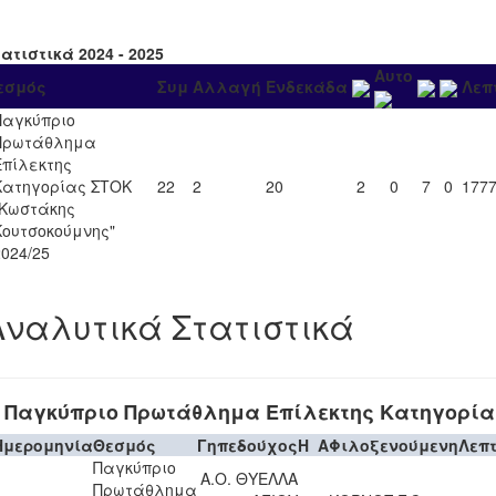
ατιστικά 2024 - 2025
Αυτο
εσμός
Συμ
Αλλαγή
Ενδεκάδα
Λεπ
Παγκύπριο
Πρωτάθλημα
Επίλεκτης
Κατηγορίας ΣΤΟΚ
22
2
20
2
0
7
0
177
"Κωστάκης
Κουτσοκούμνης"
2024/25
Αναλυτικά Στατιστικά
Παγκύπριο Πρωτάθλημα Επίλεκτης Κατηγορία
Ημερομηνία
Θεσμός
Γηπεδούχος
H
A
Φιλοξενούμενη
Λεπ
Παγκύπριο
Α.Ο. ΘΥΕΛΛΑ
Πρωτάθλημα