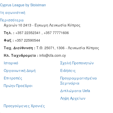
Cyprus League by Stoiximan
1η αγωνιστική
Περισσότερα
Αχαιών 10 2413 - Έγκωμη Λευκωσία Κύπρος
Τηλ. :
+357 22352341 , +357 77771606
Φαξ :
+357 22590544
Ταχ. Διεύθυνση :
Τ.Θ. 25071, 1306 - Λευκωσία Κύπρος
Ηλ. Ταχυδρομείο :
info@cfa.com.cy
Ιστορικό
Σχολή Προπονητών
Οργανωτική Δομή
Ειδήσεις
Επιτροπές
Προγραμματισμένα
Σεμινάρια
Πρώην Προέδροι
Διπλώματα Uefa
Ληψη Αρχείων
Προηγούμενες Χρονιές