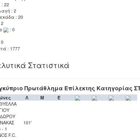
 : 22
αγή : 2
εκάδα : 20
 2
το
: 0
 0
τά : 1777
λυτικά Στατιστικά
γκύπριο Πρωτάθλημα Επίλεκτης Κατηγορίας Σ
ώνες
Λ
Μ
Έ
 ΘΥΕΛΛΑ
ΓΙΟΥ
ΔΩΡΟΥ
ΝΑΚΑΣ
101'
 - 1
ΟΣ F.C.