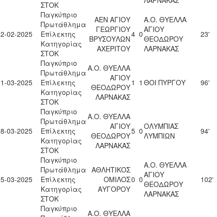
ΣΤΟΚ
Παγκύπριο
ΑΕΝ ΑΓΙΟΥ
Α.Ο. ΘΥΕΛΛΑ
Πρωτάθλημα
ΓΕΩΡΓΙΟΥ
ΑΓΙΟΥ
22-02-2025
Επίλεκτης
4
0
23'
ΒΡΥΣΟΥΛΩΝ
ΘΕΟΔΩΡΟΥ
Κατηγορίας
ΑΧΕΡΙΤΟΥ
ΛΑΡΝΑΚΑΣ
ΣΤΟΚ
Παγκύπριο
Α.Ο. ΘΥΕΛΛΑ
Πρωτάθλημα
ΑΓΙΟΥ
01-03-2025
Επίλεκτης
1
1
ΘΟΙ ΠΥΡΓΟΥ
96'
ΘΕΟΔΩΡΟΥ
Κατηγορίας
ΛΑΡΝΑΚΑΣ
ΣΤΟΚ
Παγκύπριο
Α.Ο. ΘΥΕΛΛΑ
Πρωτάθλημα
ΑΓΙΟΥ
ΟΛΥΜΠΙΑΣ
08-03-2025
Επίλεκτης
5
0
94'
ΘΕΟΔΩΡΟΥ
ΛΥΜΠΙΩΝ
Κατηγορίας
ΛΑΡΝΑΚΑΣ
ΣΤΟΚ
Παγκύπριο
Α.Ο. ΘΥΕΛΛΑ
Πρωτάθλημα
ΑΘΛΗΤΙΚΟΣ
ΑΓΙΟΥ
15-03-2025
Επίλεκτης
ΟΜΙΛΟΣ
0
0
102'
ΘΕΟΔΩΡΟΥ
Κατηγορίας
ΑΥΓΟΡΟΥ
ΛΑΡΝΑΚΑΣ
ΣΤΟΚ
Παγκύπριο
Α.Ο. ΘΥΕΛΛΑ