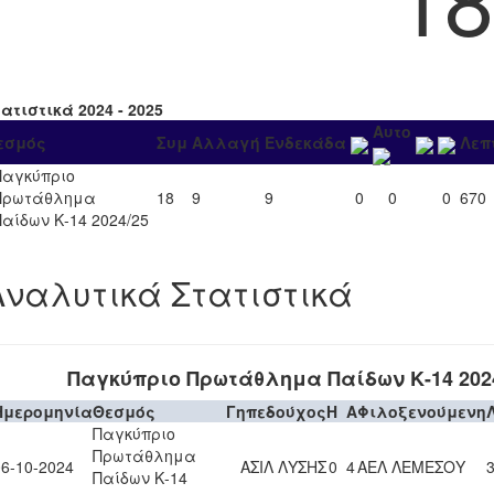
ατιστικά 2024 - 2025
Αυτο
εσμός
Συμ
Αλλαγή
Ενδεκάδα
Λεπ
Παγκύπριο
Πρωτάθλημα
18
9
9
0
0
0
670
Παίδων Κ-14 2024/25
Αναλυτικά Στατιστικά
Παγκύπριο Πρωτάθλημα Παίδων Κ-14 202
Ημερομηνία
Θεσμός
Γηπεδούχος
H
A
Φιλοξενούμενη
Παγκύπριο
Πρωτάθλημα
06-10-2024
ΑΣΙΛ ΛΥΣΗΣ
0
4
ΑΕΛ ΛΕΜΕΣΟΥ
3
Παίδων Κ-14