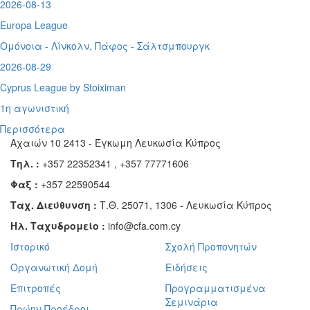
2026-08-13
Europa League
Ομόνοια - Λίνκολν, Πάφος -
Σάλτσμπουργκ
2026-08-29
Cyprus League by Stoiximan
1η αγωνιστική
Περισσότερα
Αχαιών 10 2413 - Έγκωμη Λευκωσία Κύπρος
Τηλ. :
+357 22352341 , +357 77771606
Φαξ :
+357 22590544
Ταχ. Διεύθυνση :
Τ.Θ. 25071, 1306 - Λευκωσία Κύπρος
Ηλ. Ταχυδρομείο :
info@cfa.com.cy
Ιστορικό
Σχολή Προπονητών
Οργανωτική Δομή
Ειδήσεις
Επιτροπές
Προγραμματισμένα
Σεμινάρια
Πρώην Προέδροι