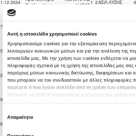
01-12-2024
1
2
ΑΣΙΛ ΛΥΣΗΣ
6
Παίδων Κ-14
ΝΑΠΑΣ
2024/25
Παγκύπριο
Πρωτάθλημα
ΟΜΟΝΟΙΑ
07-12-2024
ΑΣΙΛ ΛΥΣΗΣ
0
2
7
Παίδων Κ-14
ΛΕΥΚΩΣΙΑΣ
Αυτή η ιστοσελίδα χρησιμοποιεί cookies
2024/25
Παγκύπριο
Χρησιμοποιούμε cookies για την εξατομίκευση περιεχομένο
Πρωτάθλημα
ΝΕΑ ΣΑΛΑΜΙΝΑ
15-12-2024
ΑΣΙΛ ΛΥΣΗΣ
1
2
7
λειτουργιών κοινωνικών μέσων και για την ανάλυση της πε
Παίδων Κ-14
ΑΜΜΟΧΩΣΤΟΥ
ιστοσελίδα μας. Με την χρήση των cookies ενδέχεται να μ
2024/25
πληροφορίες σχετικά με τη χρήση της ιστοσελίδας μας σας 
Παγκύπριο
AKAMAS -
Πρωτάθλημα
παρόχους μέσων κοινωνικής δικτύωσης, διαφημίσεων και α
22-12-2024
MANDRIA FC
2
2
ΑΣΙΛ ΛΥΣΗΣ
2
Παίδων Κ-14
που μπορούν να τον συνδυαστούν με άλλες πληροφορίες πο
2025
2024/25
παρέχετε ή που έχουν συλλέξει από τη χρήση των υπηρεσι
Παγκύπριο
Μπορείτε να μάθετε περισσότερα σχετικά με την χρήση τω
Πρωτάθλημα
ΕΘΝΙΚΟΣ
19-01-2025
2
5
ΑΣΙΛ ΛΥΣΗΣ
4
διαβάζοντας την Πολιτική Cookies κάνοντας κλικ
εδώ
Παίδων Κ-14
ΛΑΤΣΙΩΝ
2024/25
Επιλογή
Παγκύπριο
Απαραίτητα
συγκατάθεσης
Πρωτάθλημα
ΕΝΩΣΗ ΝΕΩΝ
26-01-2025
ΑΣΙΛ ΛΥΣΗΣ
3
1
4
Παίδων Κ-14
ΠΑΡΑΛΙΜΝΙΟΥ
2024/25
Προτιμήσεις