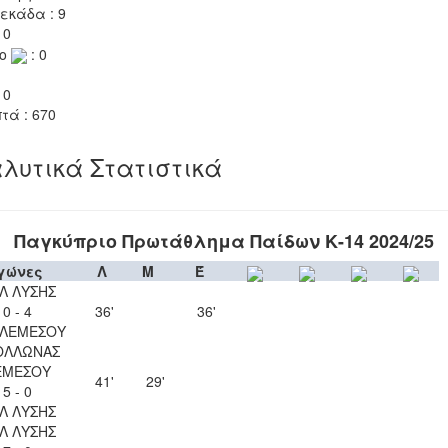
εκάδα : 9
 0
το
: 0
 0
τά : 670
λυτικά Στατιστικά
Παγκύπριο Πρωτάθλημα Παίδων Κ-14 2024/25
γώνες
Λ
Μ
Έ
ΙΛ ΛΥΣΗΣ
0 - 4
36'
36'
 ΛΕΜΕΣΟΥ
ΟΛΛΩΝΑΣ
ΕΜΕΣΟΥ
41'
29'
5 - 0
ΙΛ ΛΥΣΗΣ
ΙΛ ΛΥΣΗΣ