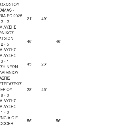
ΟΧΩΣΤΟΥ
KAMAS -
IA FC 2025
21'
49'
2 - 2
ΙΛ ΛΥΣΗΣ
ΘΝΙΚΟΣ
ΑΤΣΙΩΝ
46'
46'
2 - 5
ΙΛ ΛΥΣΗΣ
ΙΛ ΛΥΣΗΣ
3 - 1
45'
26'
ΣΗ ΝΕΩΝ
ΑΛΙΜΝΙΟΥ
ΑΣΠΙΣ
ΣΤΕΓΑΣΕΩΣ
ΕΡΙΟΥ
28'
45'
8 - 0
ΙΛ ΛΥΣΗΣ
ΙΛ ΛΥΣΗΣ
1 - 0
NCIA C.F.
56'
56'
OCCER