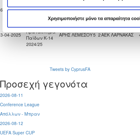
Παγκύπριο
Πρωτάθλημα
ΕΡΜΗΣ
06-04-2025
ΑΕΚ ΛΑΡΝΑΚΑΣ
3
2
Παίδων Κ-14
ΑΡΑΔΙΠΠΟΥ
Χρησιμοποιήστε μόνο τα απαραίτητα coo
2024/25
Παγκύπριο
Πρωτάθλημα
13-04-2025
ΑΡΗΣ ΛΕΜΕΣΟΥ
5
2
ΑΕΚ ΛΑΡΝΑΚΑΣ
Παίδων Κ-14
2024/25
Tweets by CyprusFA
Προσεχή γεγονότα
2026-08-11
Conference League
Απόλλων - Μπραν
2026-08-12
UEFA Super CUP