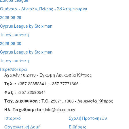
Europa League
Ομόνοια - Λίνκολν, Πάφος -
Σάλτσμπουργκ
2026-08-29
Cyprus League by Stoiximan
1η αγωνιστική
2026-08-30
Cyprus League by Stoiximan
1η αγωνιστική
Περισσότερα
Αχαιών 10 2413 - Έγκωμη Λευκωσία Κύπρος
Τηλ. :
+357 22352341 , +357 77771606
Φαξ :
+357 22590544
Ταχ. Διεύθυνση :
Τ.Θ. 25071, 1306 - Λευκωσία Κύπρος
Ηλ. Ταχυδρομείο :
info@cfa.com.cy
Ιστορικό
Σχολή Προπονητών
Οργανωτική Δομή
Ειδήσεις