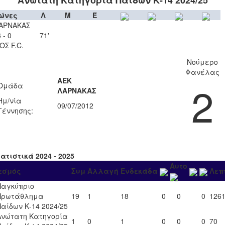
Ανώτατη Κατηγορία Παίδων Κ-14 2024/25
ώνες
Λ
Μ
Έ
ΑΡΝΑΚΑΣ
 - 0
71'
ΟΣ F.C.
Νούμερο
Φανέλας
ΑΕΚ
2
Ομάδα
ΛΑΡΝΑΚΑΣ
Ημ/νία
09/07/2012
Γέννησης:
ατιστικά 2024 - 2025
Αυτο
εσμός
Συμ
Αλλαγή
Ενδεκάδα
Λεπ
Παγκύπριο
Πρωτάθλημα
19
1
18
0
0
0
126
Παίδων Κ-14 2024/25
Ανώτατη Κατηγορία
1
0
1
0
0
0
70