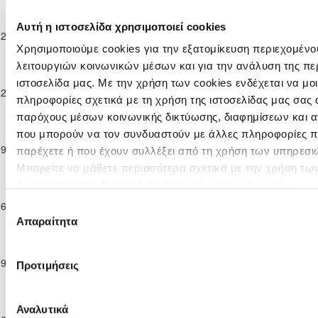
2024/25
Παγκύπριο
ΑΣΠΙΣ
Αυτή η ιστοσελίδα χρησιμοποιεί cookies
Πρωτάθλημα
22-12-2024
ΑΥΤΟΣΤΕΓΑΣΕΩΣ
1
1
ΑΕΚ ΛΑΡΝΑΚΑΣ
Παίδων Κ-14
Χρησιμοποιούμε cookies για την εξατομίκευση περιεχομένο
ΓΕΡΙΟΥ
2024/25
λειτουργιών κοινωνικών μέσων και για την ανάλυση της πε
Παγκύπριο
ιστοσελίδα μας. Με την χρήση των cookies ενδέχεται να μ
Πρωτάθλημα
ΔΟΞΑ
12-01-2025
ΑΕΚ ΛΑΡΝΑΚΑΣ
2
1
Παίδων Κ-14
ΠΑΛΑΙΟΜΕΤΟΧΟΥ
πληροφορίες σχετικά με τη χρήση της ιστοσελίδας μας σας 
2024/25
παρόχους μέσων κοινωνικής δικτύωσης, διαφημίσεων και α
Παγκύπριο
που μπορούν να τον συνδυαστούν με άλλες πληροφορίες πο
Πρωτάθλημα
Π.Ο. ΑΧΥΡΩΝΑΣ
19-01-2025
4
4
ΑΕΚ ΛΑΡΝΑΚΑΣ
παρέχετε ή που έχουν συλλέξει από τη χρήση των υπηρεσι
Παίδων Κ-14
ΟΝΗΣΙΛΟΣ
Μπορείτε να μάθετε περισσότερα σχετικά με την χρήση τω
2024/25
Παγκύπριο
VALENCIA C.F.
διαβάζοντας την Πολιτική Cookies κάνοντας κλικ
εδώ
Πρωτάθλημα
SOCCER
26-01-2025
ΑΕΚ ΛΑΡΝΑΚΑΣ
2
2
Επιλογή
Παίδων Κ-14
ACADEMY
Απαραίτητα
συγκατάθεσης
2024/25
CYPRUS
Παγκύπριο
Πρωτάθλημα
ΚΑΡΜΙΩΤΙΣΣΑ
09-02-2025
2
3
ΑΕΚ ΛΑΡΝΑΚΑΣ
Προτιμήσεις
Παίδων Κ-14
ΠΟΛΕΜΙΔΙΩΝ
2024/25
Παγκύπριο
Αναλυτικά
Πρωτάθλημα