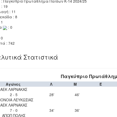
 : Παγκύπριο Πρωτάθλημα Παίδων Κ-14 2024/25
 : 19
αγή : 11
εκάδα : 8
 1
το
: 0
 0
τά : 742
λυτικά Στατιστικά
Παγκύπριο Πρωτάθλημα
Αγώνες
Λ
Μ
Έ
ΑΕΚ ΛΑΡΝΑΚΑΣ
2 - 5
28'
46'
ΟΝΟΙΑ ΛΕΥΚΩΣΙΑΣ
ΑΕΚ ΛΑΡΝΑΚΑΣ
7 - 0
34'
36'
ΑΠΟΠ ΠΟΛΗΣ