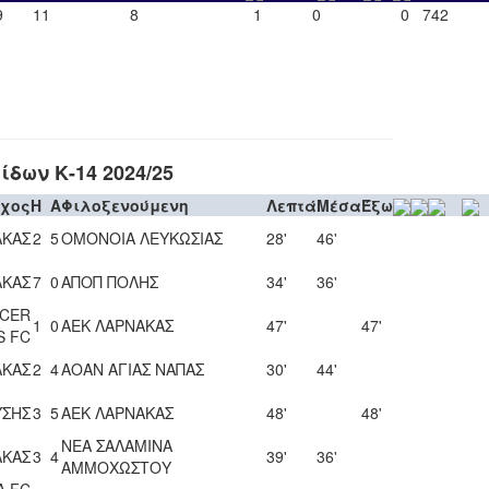
9
11
8
1
0
0
742
δων Κ-14 2024/25
ύχος
H
A
Φιλοξενούμενη
Λεπτά
Μέσα
Έξω
ΑΚΑΣ
2
5
ΟΜΟΝΟΙΑ ΛΕΥΚΩΣΙΑΣ
28'
46'
ΑΚΑΣ
7
0
ΑΠΟΠ ΠΟΛΗΣ
34'
36'
CCER
1
0
ΑΕΚ ΛΑΡΝΑΚΑΣ
47'
47'
S FC
ΑΚΑΣ
2
4
ΑΟΑΝ ΑΓΙΑΣ ΝΑΠΑΣ
30'
44'
ΥΣΗΣ
3
5
ΑΕΚ ΛΑΡΝΑΚΑΣ
48'
48'
ΝΕΑ ΣΑΛΑΜΙΝΑ
ΑΚΑΣ
3
4
39'
36'
ΑΜΜΟΧΩΣΤΟΥ
A FC