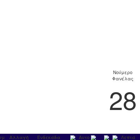
Νούμερο
Φανέλας
28
υμ
Αλλαγή
Ενδεκάδα
Αυτο
Λεπτά