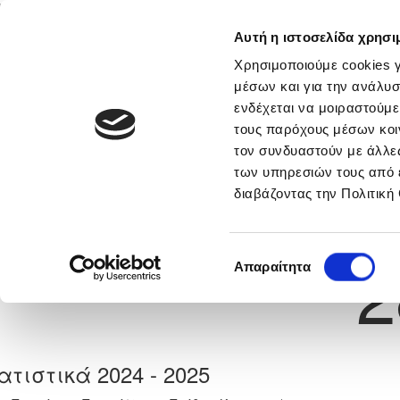
Αυτή η ιστοσελίδα χρησι
Αρχική
Νέα & Πληροφορίες
Εθνικές Ομάδες
Χρησιμοποιούμε cookies γ
μέσων και για την ανάλυσ
ενδέχεται να μοιραστούμε
τους παρόχους μέσων κοι
Previous
ΔΗΜΗΤΡΙΟΣ ΚΙΤΣΗΣ
τον συνδυαστούν με άλλες
των υπηρεσιών τους από 
διαβάζοντας την Πολιτική
α
ΑΕΚ ΛΑΡΝΑΚΑΣ
 Γέννησης: 26/04/2012
Νούμερο 
2
Επιλογή
Απαραίτητα
συγκατάθεσης
ατιστικά 2024 - 2025