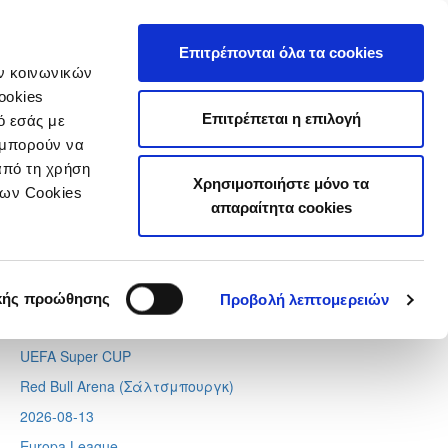
τιστικά
Επιτρέπονται όλα τα cookies
ών κοινωνικών
ookies
Επιτρέπεται η επιλογή
ό εσάς με
 μπορούν να
Next
Tweets by CyprusFA
από τη χρήση
Χρησιμοποιήστε μόνο τα
Προσεχή γεγονότα
των Cookies
απαραίτητα cookies
2026-08-11
Conference League
Απόλλων - Μπραν
κής προώθησης
Προβολή λεπτομερειών
2026-08-12
UEFA Super CUP
Red Bull Arena (
Σάλτσμπουργκ)
2026-08-13
Europa League