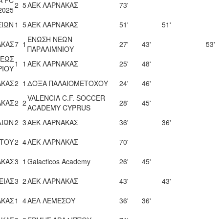
2
5
ΑΕΚ ΛΑΡΝΑΚΑΣ
73'
2025
ΣΙΩΝ
1
5
ΑΕΚ ΛΑΡΝΑΚΑΣ
51'
51'
ΕΝΩΣΗ ΝΕΩΝ
ΑΚΑΣ
7
1
27'
43'
53'
ΠΑΡΑΛΙΜΝΙΟΥ
ΣΕΩΣ
1
1
ΑΕΚ ΛΑΡΝΑΚΑΣ
25'
48'
ΡΙΟΥ
ΑΚΑΣ
2
1
ΔΟΞΑ ΠΑΛΑΙΟΜΕΤΟΧΟΥ
24'
46'
VALENCIA C.F. SOCCER
ΑΚΑΣ
2
2
28'
45'
ACADEMY CYPRUS
ΔΙΩΝ
2
3
ΑΕΚ ΛΑΡΝΑΚΑΣ
36'
36'
ΤΟΥ
2
4
ΑΕΚ ΛΑΡΝΑΚΑΣ
70'
ΑΚΑΣ
3
1
Galacticos Academy
26'
45'
ΕΙΑΣ
3
2
ΑΕΚ ΛΑΡΝΑΚΑΣ
43'
43'
ΑΚΑΣ
1
4
ΑΕΛ ΛΕΜΕΣΟΥ
36'
36'