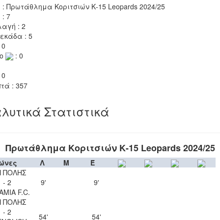
 : Πρωτάθλημα Κοριτσιών Κ-15 Leopards 2024/25
 : 7
αγή : 2
εκάδα : 5
 0
το
: 0
 0
τά : 357
λυτικά Στατιστικά
Πρωτάθλημα Κοριτσιών Κ-15 Leopards 2024/25
ώνες
Λ
Μ
Έ
 ΠΟΛΗΣ
 - 2
9'
9'
AMIA F.C.
 ΠΟΛΗΣ
 - 2
54'
54'