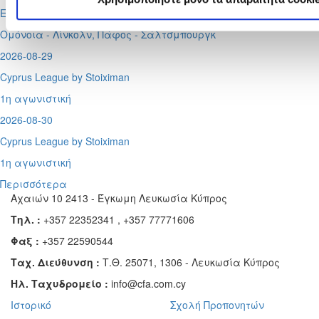
Europa League
Ομόνοια - Λίνκολν, Πάφος -
Σάλτσμπουργκ
2026-08-29
Cyprus League by Stoiximan
1η αγωνιστική
2026-08-30
Cyprus League by Stoiximan
1η αγωνιστική
Περισσότερα
Αχαιών 10 2413 - Έγκωμη Λευκωσία Κύπρος
Τηλ. :
+357 22352341 , +357 77771606
Φαξ :
+357 22590544
Ταχ. Διεύθυνση :
Τ.Θ. 25071, 1306 - Λευκωσία Κύπρος
Ηλ. Ταχυδρομείο :
info@cfa.com.cy
Ιστορικό
Σχολή Προπονητών