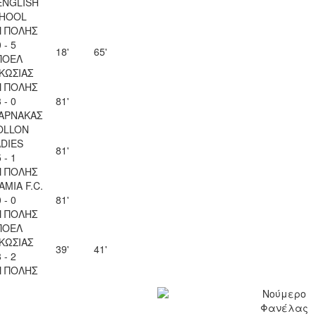
ENGLISH
HOOL
 ΠΟΛΗΣ
 - 5
18'
65'
ΠΟΕΛ
ΚΩΣΙΑΣ
 ΠΟΛΗΣ
 - 0
81'
ΑΡΝΑΚΑΣ
OLLON
ADIES
81'
 - 1
 ΠΟΛΗΣ
AMIA F.C.
 - 0
81'
 ΠΟΛΗΣ
ΠΟΕΛ
ΚΩΣΙΑΣ
39'
41'
 - 2
 ΠΟΛΗΣ
Νούμερο
Φανέλας