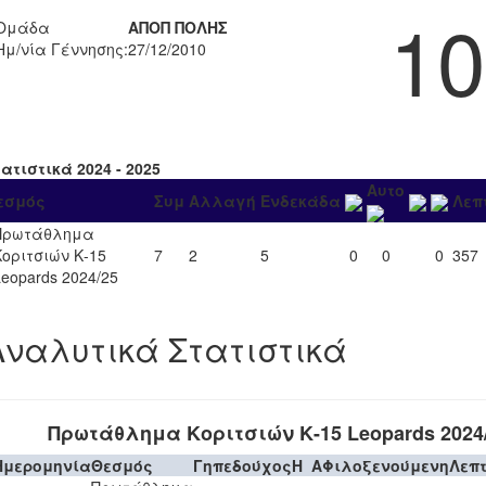
10
Ομάδα
ΑΠΟΠ ΠΟΛΗΣ
Ημ/νία Γέννησης:
27/12/2010
ατιστικά 2024 - 2025
Αυτο
εσμός
Συμ
Αλλαγή
Ενδεκάδα
Λεπ
Πρωτάθλημα
Κοριτσιών Κ-15
7
2
5
0
0
0
357
Leopards 2024/25
Αναλυτικά Στατιστικά
Πρωτάθλημα Κοριτσιών Κ-15 Leopards 2024
Ημερομηνία
Θεσμός
Γηπεδούχος
H
A
Φιλοξενούμενη
Λεπ