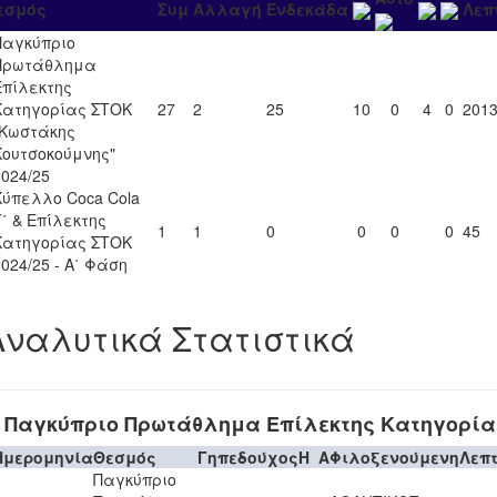
εσμός
Συμ
Αλλαγή
Ενδεκάδα
Λεπ
Παγκύπριο
Πρωτάθλημα
Επίλεκτης
Κατηγορίας ΣΤΟΚ
27
2
25
10
0
4
0
201
"Κωστάκης
Κουτσοκούμνης"
2024/25
Κύπελλο Coca Cola
Γ΄ & Επίλεκτης
1
1
0
0
0
0
45
Κατηγορίας ΣΤΟΚ
2024/25 - Α΄ Φάση
Αναλυτικά Στατιστικά
Παγκύπριο Πρωτάθλημα Επίλεκτης Κατηγορία
Ημερομηνία
Θεσμός
Γηπεδούχος
H
A
Φιλοξενούμενη
Λεπ
Παγκύπριο