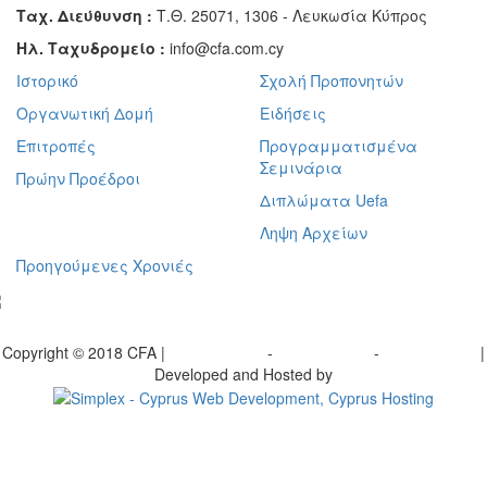
Ταχ. Διεύθυνση :
Τ.Θ. 25071, 1306 - Λευκωσία Κύπρος
Ηλ. Ταχυδρομείο :
info@cfa.com.cy
Ιστορικό
Σχολή Προπονητών
Οργανωτική Δομή
Ειδήσεις
Επιτροπές
Προγραμματισμένα
Σεμινάρια
Πρώην Προέδροι
Διπλώματα Uefa
Ληψη Αρχείων
Προηγούμενες Χρονιές
γραφείτε στο ενημερωτικό μας δελτίο
Copyright © 2018 CFA |
Privacy policy
-
Terms of Use
-
Cookie Policy
|
Developed and Hosted by
Change your consent