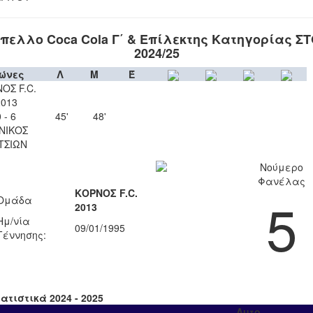
πελλο Coca Cola Γ΄ & Επίλεκτης Κατηγορίας Σ
2024/25
ώνες
Λ
Μ
Έ
ΟΣ F.C.
2013
 - 6
45'
48'
ΝΙΚΟΣ
ΤΣΙΩΝ
Νούμερο
Φανέλας
ΚΟΡΝΟΣ F.C.
5
Ομάδα
2013
Ημ/νία
09/01/1995
Γέννησης:
ατιστικά 2024 - 2025
Αυτο