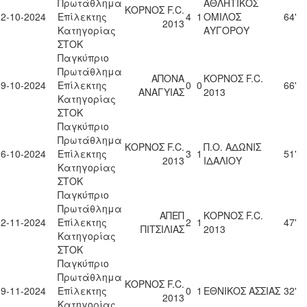
Πρωτάθλημα
ΑΘΛΗΤΙΚΟΣ
ΚΟΡΝΟΣ F.C.
12-10-2024
Επίλεκτης
4
1
ΟΜΙΛΟΣ
64'
2013
Κατηγορίας
ΑΥΓΟΡΟΥ
ΣΤΟΚ
Παγκύπριο
Πρωτάθλημα
ΑΠΟΝΑ
ΚΟΡΝΟΣ F.C.
19-10-2024
Επίλεκτης
0
0
66'
ΑΝΑΓΥΙΑΣ
2013
Κατηγορίας
ΣΤΟΚ
Παγκύπριο
Πρωτάθλημα
ΚΟΡΝΟΣ F.C.
Π.Ο. ΑΔΩΝΙΣ
26-10-2024
Επίλεκτης
3
1
51'
2013
ΙΔΑΛΙΟΥ
Κατηγορίας
ΣΤΟΚ
Παγκύπριο
Πρωτάθλημα
ΑΠΕΠ
ΚΟΡΝΟΣ F.C.
02-11-2024
Επίλεκτης
2
1
47'
ΠΙΤΣΙΛΙΑΣ
2013
Κατηγορίας
ΣΤΟΚ
Παγκύπριο
Πρωτάθλημα
ΚΟΡΝΟΣ F.C.
09-11-2024
Επίλεκτης
0
1
ΕΘΝΙΚΟΣ ΑΣΣΙΑΣ
32'
2013
Κατηγορίας