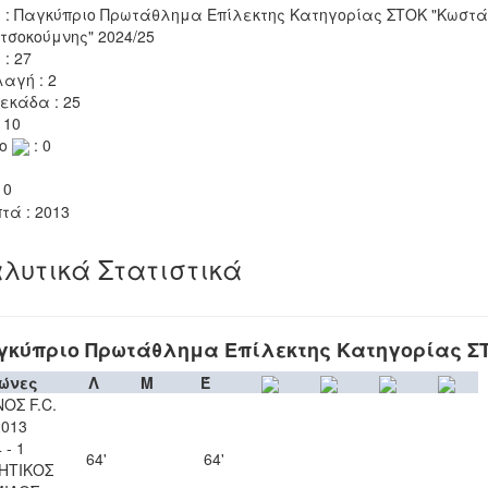
 : Παγκύπριο Πρωτάθλημα Επίλεκτης Κατηγορίας ΣΤΟΚ "Κωστά
τσοκούμνης" 2024/25
 : 27
αγή : 2
εκάδα : 25
 10
το
: 0
 0
τά : 2013
λυτικά Στατιστικά
γκύπριο Πρωτάθλημα Επίλεκτης Κατηγορίας Σ
ώνες
Λ
Μ
Έ
ΟΣ F.C.
2013
 - 1
64'
64'
ΗΤΙΚΟΣ