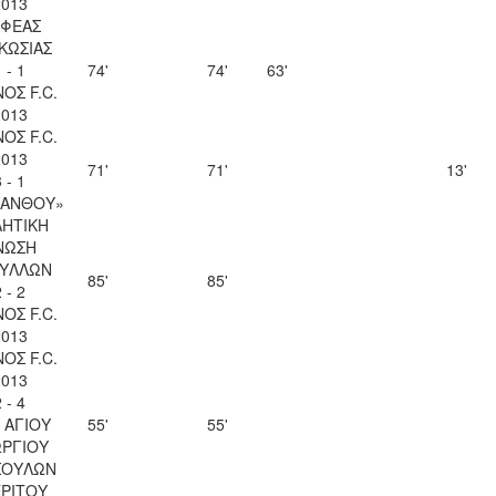
2013
ΦΕΑΣ
ΚΩΣΙΑΣ
 - 1
74'
74'
63'
ΟΣ F.C.
2013
ΟΣ F.C.
2013
71'
71'
13'
 - 1
ΚΑΝΘΟΥ»
ΗΤΙΚΗ
ΝΩΣΗ
ΥΛΛΩΝ
85'
85'
 - 2
ΟΣ F.C.
2013
ΟΣ F.C.
2013
 - 4
 ΑΓΙΟΥ
55'
55'
ΡΓΙΟΥ
ΣΟΥΛΩΝ
ΡΙΤΟΥ