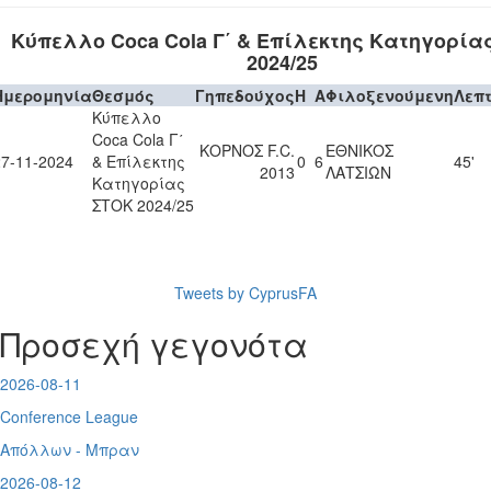
Κύπελλο Coca Cola Γ΄ & Επίλεκτης Κατηγορία
2024/25
Ημερομηνία
Θεσμός
Γηπεδούχος
H
A
Φιλοξενούμενη
Λεπ
Κύπελλο
Coca Cola Γ΄
ΚΟΡΝΟΣ F.C.
ΕΘΝΙΚΟΣ
27-11-2024
& Επίλεκτης
0
6
45'
2013
ΛΑΤΣΙΩΝ
Κατηγορίας
ΣΤΟΚ 2024/25
Tweets by CyprusFA
Προσεχή γεγονότα
2026-08-11
Conference League
Απόλλων - Μπραν
2026-08-12