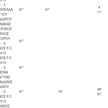
 - 3
4'
 ΘΥΕΛΛΑ
97'
97'
11'
ΓΙΟΥ
ΔΩΡΟΥ
ΝΑΚΑΣ
ΗΤΙΚΟΣ
ΙΛΟΣ
ΓΟΡΟΥ
97'
 - 0
ΟΣ F.C.
2013
ΟΣ F.C.
2013
 - 2
97'
ΠΟΝΑ
ΑΓΥΙΑΣ
 ΑΔΩΝΙΣ
ΑΛΙΟΥ
48'
 - 2
97'
78'
51'
ΟΣ F.C.
2013
ΝΙΚΟΣ