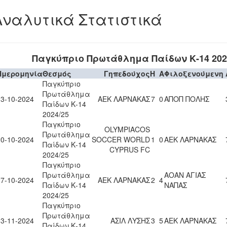
Αναλυτικά Στατιστικά
Παγκύπριο Πρωτάθλημα Παίδων Κ-14 202
Ημερομηνία
Θεσμός
Γηπεδούχος
H
A
Φιλοξενούμενη
Παγκύπριο
Πρωτάθλημα
13-10-2024
ΑΕΚ ΛΑΡΝΑΚΑΣ
7
0
ΑΠΟΠ ΠΟΛΗΣ
Παίδων Κ-14
2024/25
Παγκύπριο
OLYMPIACOS
Πρωτάθλημα
20-10-2024
SOCCER WORLD
1
0
ΑΕΚ ΛΑΡΝΑΚΑΣ
Παίδων Κ-14
CYPRUS FC
2024/25
Παγκύπριο
Πρωτάθλημα
ΑΟΑΝ ΑΓΙΑΣ
27-10-2024
ΑΕΚ ΛΑΡΝΑΚΑΣ
2
4
Παίδων Κ-14
ΝΑΠΑΣ
2024/25
Παγκύπριο
Πρωτάθλημα
03-11-2024
ΑΣΙΛ ΛΥΣΗΣ
3
5
ΑΕΚ ΛΑΡΝΑΚΑΣ
Παίδων Κ-14