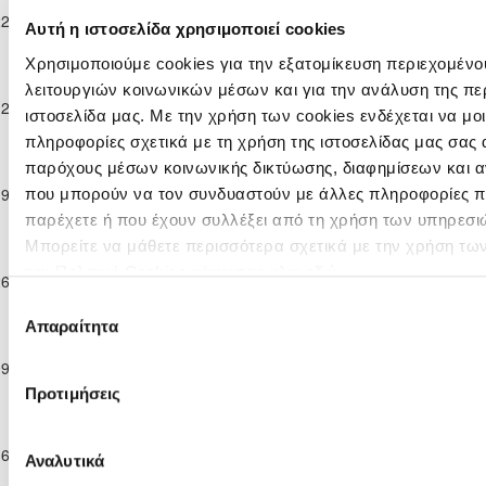
Πρωτάθλημα
22-12-2024
ΑΥΤΟΣΤΕΓΑΣΕΩΣ
1
1
ΑΕΚ ΛΑΡΝΑΚΑΣ
Αυτή η ιστοσελίδα χρησιμοποιεί cookies
Παίδων Κ-14
ΓΕΡΙΟΥ
2024/25
Χρησιμοποιούμε cookies για την εξατομίκευση περιεχομένο
Παγκύπριο
λειτουργιών κοινωνικών μέσων και για την ανάλυση της πε
Πρωτάθλημα
ΔΟΞΑ
12-01-2025
ΑΕΚ ΛΑΡΝΑΚΑΣ
2
1
ιστοσελίδα μας. Με την χρήση των cookies ενδέχεται να μ
Παίδων Κ-14
ΠΑΛΑΙΟΜΕΤΟΧΟΥ
2024/25
πληροφορίες σχετικά με τη χρήση της ιστοσελίδας μας σας 
Παγκύπριο
παρόχους μέσων κοινωνικής δικτύωσης, διαφημίσεων και α
Πρωτάθλημα
Π.Ο. ΑΧΥΡΩΝΑΣ
19-01-2025
4
4
ΑΕΚ ΛΑΡΝΑΚΑΣ
που μπορούν να τον συνδυαστούν με άλλες πληροφορίες πο
Παίδων Κ-14
ΟΝΗΣΙΛΟΣ
παρέχετε ή που έχουν συλλέξει από τη χρήση των υπηρεσι
2024/25
Μπορείτε να μάθετε περισσότερα σχετικά με την χρήση τω
Παγκύπριο
VALENCIA C.F.
Πρωτάθλημα
SOCCER
την Πολιτική Cookies κάνοντας κλικ
εδώ
26-01-2025
ΑΕΚ ΛΑΡΝΑΚΑΣ
2
2
Παίδων Κ-14
ACADEMY
Επιλογή
2024/25
CYPRUS
Απαραίτητα
συγκατάθεσης
Παγκύπριο
Πρωτάθλημα
ΚΑΡΜΙΩΤΙΣΣΑ
09-02-2025
2
3
ΑΕΚ ΛΑΡΝΑΚΑΣ
Παίδων Κ-14
ΠΟΛΕΜΙΔΙΩΝ
Προτιμήσεις
2024/25
Παγκύπριο
Πρωτάθλημα
16-02-2025
ΑΕΚ ΛΑΡΝΑΚΑΣ
0
2
ΑΕΖ ΖΑΚΑΚΙΟΥ
Αναλυτικά
Παίδων Κ-14