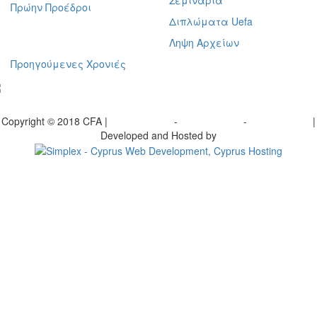
Σεμινάρια
Πρώην Προέδροι
Διπλώματα Uefa
Ληψη Αρχείων
Προηγούμενες Χρονιές
γραφείτε στο ενημερωτικό μας δελτίο
Copyright © 2018 CFA |
Privacy policy
-
Terms of Use
-
Cookie Policy
|
Developed and Hosted by
Change your consent