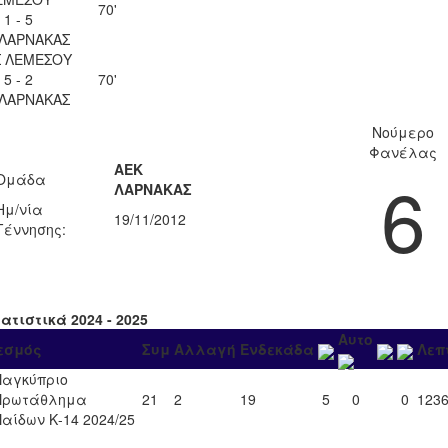
70'
1 - 5
 ΛΑΡΝΑΚΑΣ
Σ ΛΕΜΕΣΟΥ
5 - 2
70'
 ΛΑΡΝΑΚΑΣ
Νούμερο
Φανέλας
ΑΕΚ
6
Ομάδα
ΛΑΡΝΑΚΑΣ
Ημ/νία
19/11/2012
Γέννησης:
ατιστικά 2024 - 2025
Αυτο
εσμός
Συμ
Αλλαγή
Ενδεκάδα
Λεπ
Παγκύπριο
Πρωτάθλημα
21
2
19
5
0
0
123
Παίδων Κ-14 2024/25