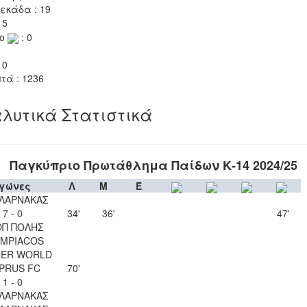
εκάδα : 19
 5
το
: 0
 0
τά : 1236
λυτικά Στατιστικά
Παγκύπριο Πρωτάθλημα Παίδων Κ-14 2024/25
γώνες
Λ
Μ
Έ
 ΛΑΡΝΑΚΑΣ
7 - 0
34'
36'
47'
ΟΠ ΠΟΛΗΣ
YMPIACOS
ER WORLD
PRUS FC
70'
1 - 0
 ΛΑΡΝΑΚΑΣ