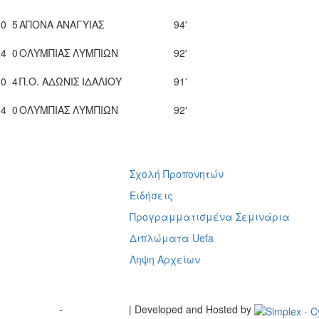
0
5
ΑΠΟΝΑ ΑΝΑΓΥΙΑΣ
94'
4
0
ΟΛΥΜΠΙΑΣ ΛΥΜΠΙΩΝ
92'
0
4
Π.Ο. ΑΔΩΝΙΣ ΙΔΑΛΙΟΥ
91'
4
0
ΟΛΥΜΠΙΑΣ ΛΥΜΠΙΩΝ
92'
Σχολή Προπονητών
ή
Ειδήσεις
Προγραμματισμένα Σεμινάρια
Διπλώματα Uefa
Ληψη Αρχείων
Terms of Use
-
Cookie Policy
| Developed and Hosted by