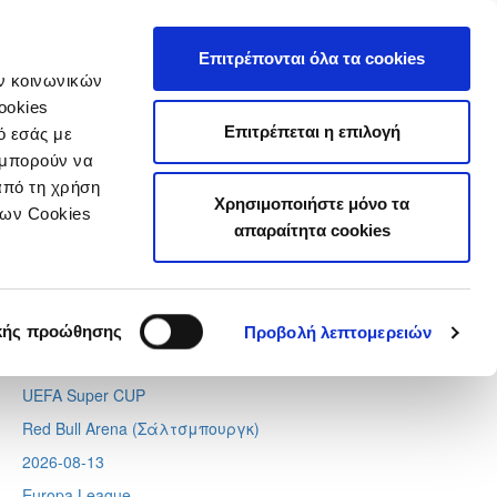
τιστικά
Επιτρέπονται όλα τα cookies
ών κοινωνικών
ookies
Επιτρέπεται η επιλογή
ό εσάς με
 μπορούν να
Next
Tweets by CyprusFA
από τη χρήση
Χρησιμοποιήστε μόνο τα
Προσεχή γεγονότα
των Cookies
απαραίτητα cookies
2026-08-11
Conference League
Απόλλων - Μπραν
κής προώθησης
Προβολή λεπτομερειών
2026-08-12
UEFA Super CUP
Red Bull Arena (
Σάλτσμπουργκ)
2026-08-13
Europa League