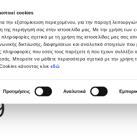
μοποιεί cookies
Διοργανώσεις
Grassroots
Κριτήρια UEFA
Στα
ια την εξατομίκευση περιεχομένου, για την παροχή λειτουργι
η της περιήγησή σας στην ιστοσελίδα μας. Με την χρήση των c
 πληροφορίες σχετικά με τη χρήση της ιστοσελίδας μας σας απ
νωνικής δικτύωσης, διαφημίσεων και αναλυτικά στοιχείων που
ΥΛΟΣ
 πληροφορίες που εσείς τους παρέχετε ή που έχουν συλλέξει 
εσάς. Μπορείτε να μάθετε περισσότερα σχετικά με την χρήση 
 Cookies κάνοντας κλικ
εδώ
Φανέλας
Προτιμήσεις
Αναλυτικά
Εμπορι
9