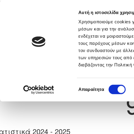
Αυτή η ιστοσελίδα χρησι
Αρχική
Νέα & Πληροφορίες
Εθνικές Ομάδες
Χρησιμοποιούμε cookies γ
μέσων και για την ανάλυσ
ενδέχεται να μοιραστούμε
τους παρόχους μέσων κοι
Previous
ΒΑΣΙΛΕΙΟΣ ΧΡΟΝΑΚΟΠΟ
τον συνδυαστούν με άλλες
των υπηρεσιών τους από 
διαβάζοντας την Πολιτική
α
ΟΛΥΜΠΙΑΣ ΛΥΜΠΙΩΝ
 Γέννησης: 21/01/2003
Νούμερο 
Επιλογή
Απαραίτητα
συγκατάθεσης
ατιστικά 2024 - 2025