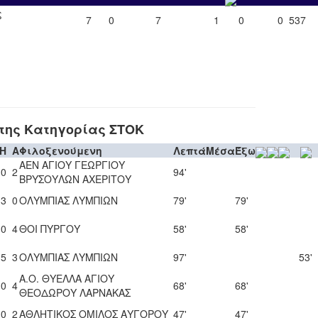
ς
7
0
7
1
0
0
537
της Κατηγορίας ΣΤΟΚ
H
A
Φιλοξενούμενη
Λεπτά
Μέσα
Έξω
ΑΕΝ ΑΓΙΟΥ ΓΕΩΡΓΙΟΥ
0
2
94'
ΒΡΥΣΟΥΛΩΝ ΑΧΕΡΙΤΟΥ
3
0
ΟΛΥΜΠΙΑΣ ΛΥΜΠΙΩΝ
79'
79'
0
4
ΘΟΙ ΠΥΡΓΟΥ
58'
58'
5
3
ΟΛΥΜΠΙΑΣ ΛΥΜΠΙΩΝ
97'
53'
Α.Ο. ΘΥΕΛΛΑ ΑΓΙΟΥ
0
4
68'
68'
ΘΕΟΔΩΡΟΥ ΛΑΡΝΑΚΑΣ
0
2
ΑΘΛΗΤΙΚΟΣ ΟΜΙΛΟΣ ΑΥΓΟΡΟΥ
47'
47'