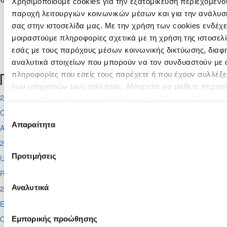
Χρησιμοποιούμε cookies για την εξατομίκευση περιεχομένου
Παίδων Κ-14
ΛΑΡΝΑΚΑΣ
ΑΡΑΔΙΠΠΟΥ
παροχή λειτουργιών κοινωνικών μέσων και για την ανάλυσ
2024/25
σας στην ιστοσελίδα μας. Με την χρήση των cookies ενδέχε
μοιραστούμε πληροφορίες σχετικά με τη χρήση της ιστοσελ
εσάς με τους παρόχους μέσων κοινωνικής δικτύωσης, διαφ
Tweets by CyprusFA
αναλυτικά στοιχείων που μπορούν να τον συνδυαστούν με 
Προσεχή γεγονότα
πληροφορίες που εσείς τους παρέχετε ή που έχουν συλλέξε
των υπηρεσιών τους από εσάς. Μπορείτε να μάθετε περισσ
2026-08-11
την χρήση των Cookies διαβάζοντας την Πολιτική Cookies 
εδώ
Conference League
Επιλογή
Απαραίτητα
συγκατάθεσης
Απόλλων - Μπραν
2026-08-12
Προτιμήσεις
UEFA Super CUP
Red Bull Arena (
Σάλτσμπουργκ)
Αναλυτικά
2026-08-13
Europa League
Ομόνοια - Λίνκολν, Πάφος -
Σάλτσμπουργκ
Εμπορικής προώθησης