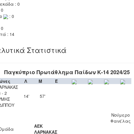
εκάδα : 0
 0
το
: 0
 0
τά : 14
λυτικά Στατιστικά
Παγκύπριο Πρωτάθλημα Παίδων Κ-14 2024/25
ώνες
Λ
Μ
Έ
ΑΡΝΑΚΑΣ
 - 2
14'
57'
ΡΜΗΣ
ΔΙΠΠΟΥ
Νούμερο
Φανέλας
ΑΕΚ
Ομάδα
ΛΑΡΝΑΚΑΣ