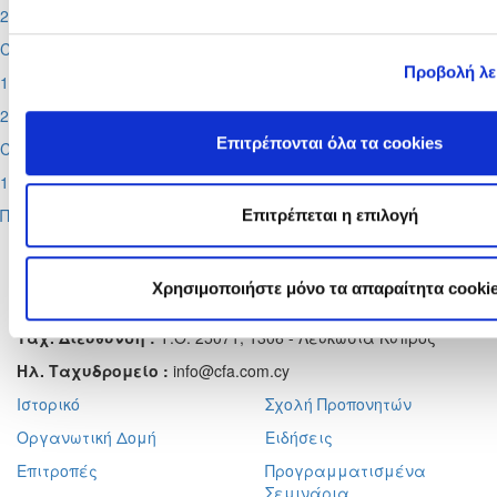
2026-08-29
Cyprus League by Stoiximan
Προβολή λ
1η αγωνιστική
2026-08-30
Επιτρέπονται όλα τα cookies
Cyprus League by Stoiximan
1η αγωνιστική
Περισσότερα
Επιτρέπεται η επιλογή
Αχαιών 10 2413 - Έγκωμη Λευκωσία Κύπρος
Τηλ. :
+357 22352341 , +357 77771606
Χρησιμοποιήστε μόνο τα απαραίτητα cooki
Φαξ :
+357 22590544
Ταχ. Διεύθυνση :
Τ.Θ. 25071, 1306 - Λευκωσία Κύπρος
Ηλ. Ταχυδρομείο :
info@cfa.com.cy
Ιστορικό
Σχολή Προπονητών
Οργανωτική Δομή
Ειδήσεις
Επιτροπές
Προγραμματισμένα
Σεμινάρια