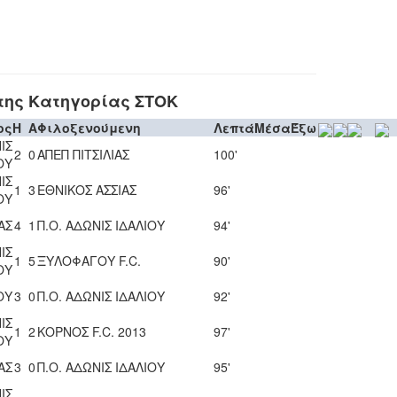
της Κατηγορίας ΣΤΟΚ
ος
H
A
Φιλοξενούμενη
Λεπτά
Μέσα
Έξω
ΙΣ
2
0
ΑΠΕΠ ΠΙΤΣΙΛΙΑΣ
100'
ΟΥ
ΙΣ
1
3
ΕΘΝΙΚΟΣ ΑΣΣΙΑΣ
96'
ΟΥ
ΑΣ
4
1
Π.Ο. ΑΔΩΝΙΣ ΙΔΑΛΙΟΥ
94'
ΙΣ
1
5
ΞΥΛΟΦΑΓΟΥ F.C.
90'
ΟΥ
ΟΥ
3
0
Π.Ο. ΑΔΩΝΙΣ ΙΔΑΛΙΟΥ
92'
ΙΣ
1
2
ΚΟΡΝΟΣ F.C. 2013
97'
ΟΥ
ΑΣ
3
0
Π.Ο. ΑΔΩΝΙΣ ΙΔΑΛΙΟΥ
95'
ΙΣ