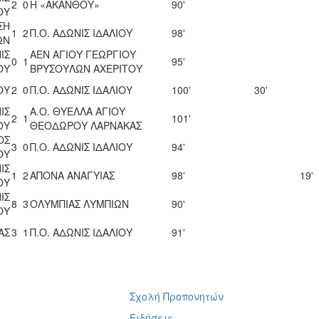
2
0
Η «ΑΚΑΝΘΟΥ»
90'
ΟΥ
ΣΗ
1
2
Π.Ο. ΑΔΩΝΙΣ ΙΔΑΛΙΟΥ
98'
ΩΝ
ΙΣ
ΑΕΝ ΑΓΙΟΥ ΓΕΩΡΓΙΟΥ
0
1
95'
ΟΥ
ΒΡΥΣΟΥΛΩΝ ΑΧΕΡΙΤΟΥ
ΟΥ
2
0
Π.Ο. ΑΔΩΝΙΣ ΙΔΑΛΙΟΥ
100'
30'
ΙΣ
Α.Ο. ΘΥΕΛΛΑ ΑΓΙΟΥ
2
1
101'
ΟΥ
ΘΕΟΔΩΡΟΥ ΛΑΡΝΑΚΑΣ
ΟΣ
3
0
Π.Ο. ΑΔΩΝΙΣ ΙΔΑΛΙΟΥ
94'
ΟΥ
ΙΣ
1
2
ΑΠΟΝΑ ΑΝΑΓΥΙΑΣ
98'
19'
ΟΥ
ΙΣ
8
3
ΟΛΥΜΠΙΑΣ ΛΥΜΠΙΩΝ
90'
ΟΥ
ΑΣ
3
1
Π.Ο. ΑΔΩΝΙΣ ΙΔΑΛΙΟΥ
91'
Σχολή Προπονητών
ή
Ειδήσεις