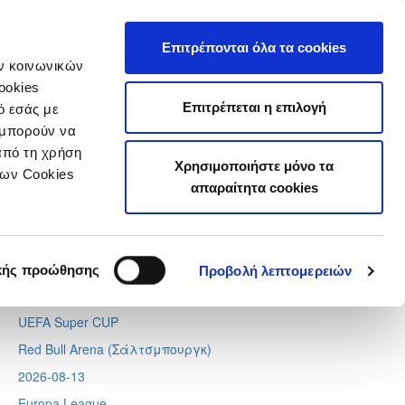
τιστικά
Επιτρέπονται όλα τα cookies
ών κοινωνικών
ookies
Επιτρέπεται η επιλογή
ό εσάς με
 μπορούν να
Next
Tweets by CyprusFA
από τη χρήση
Χρησιμοποιήστε μόνο τα
Προσεχή γεγονότα
των Cookies
απαραίτητα cookies
2026-08-11
Conference League
Απόλλων - Μπραν
κής προώθησης
Προβολή λεπτομερειών
2026-08-12
UEFA Super CUP
Red Bull Arena (
Σάλτσμπουργκ)
2026-08-13
Europa League