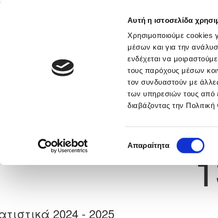
Αυτή η ιστοσελίδα χρησι
Αρχική
Νέα & Πληροφορίες
Εθνικές Ομάδες
Χρησιμοποιούμε cookies γ
μέσων και για την ανάλυσ
ενδέχεται να μοιραστούμε
τους παρόχους μέσων κοι
Previous
ΛΟΥΚΑΣ ΝΙΚΟΛΑΟΥ
τον συνδυαστούν με άλλες
των υπηρεσιών τους από 
διαβάζοντας την Πολιτική
α
Π.Ο. ΑΔΩΝΙΣ ΙΔΑΛΙΟΥ
 Γέννησης: 18/08/2001
Νούμερο 
Επιλογή
Απαραίτητα
1
συγκατάθεσης
ατιστικά 2024 - 2025