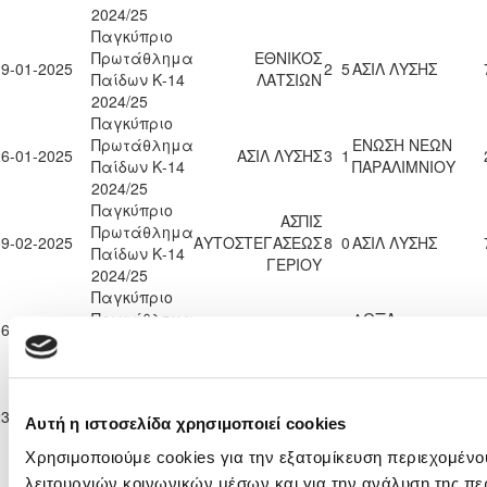
2024/25
Παγκύπριο
Πρωτάθλημα
ΕΘΝΙΚΟΣ
19-01-2025
2
5
ΑΣΙΛ ΛΥΣΗΣ
Παίδων Κ-14
ΛΑΤΣΙΩΝ
2024/25
Παγκύπριο
Πρωτάθλημα
ΕΝΩΣΗ ΝΕΩΝ
26-01-2025
ΑΣΙΛ ΛΥΣΗΣ
3
1
Παίδων Κ-14
ΠΑΡΑΛΙΜΝΙΟΥ
2024/25
Παγκύπριο
ΑΣΠΙΣ
Πρωτάθλημα
09-02-2025
ΑΥΤΟΣΤΕΓΑΣΕΩΣ
8
0
ΑΣΙΛ ΛΥΣΗΣ
Παίδων Κ-14
ΓΕΡΙΟΥ
2024/25
Παγκύπριο
Πρωτάθλημα
ΔΟΞΑ
16-02-2025
ΑΣΙΛ ΛΥΣΗΣ
6
0
Παίδων Κ-14
ΠΑΛΑΙΟΜΕΤΟΧΟΥ
2024/25
Παγκύπριο
Πρωτάθλημα
Π.Ο. ΑΧΥΡΩΝΑΣ
23-02-2025
2
7
ΑΣΙΛ ΛΥΣΗΣ
Αυτή η ιστοσελίδα χρησιμοποιεί cookies
Παίδων Κ-14
ΟΝΗΣΙΛΟΣ
2024/25
Χρησιμοποιούμε cookies για την εξατομίκευση περιεχομένο
Παγκύπριο
VALENCIA C.F.
λειτουργιών κοινωνικών μέσων και για την ανάλυση της πε