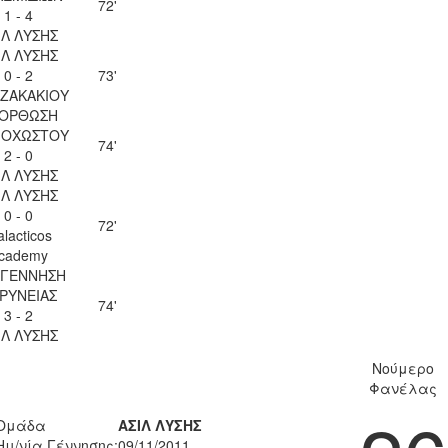
72'
1 - 4
ΙΛ ΛΥΣΗΣ
ΙΛ ΛΥΣΗΣ
0 - 2
73'
 ΖΑΚΑΚΙΟΥ
ΟΡΘΩΣΗ
ΟΧΩΣΤΟΥ
74'
2 - 0
ΙΛ ΛΥΣΗΣ
ΙΛ ΛΥΣΗΣ
0 - 0
72'
lacticos
cademy
ΓΕΝΝΗΣΗ
ΡΥΝΕΙΑΣ
74'
3 - 2
ΙΛ ΛΥΣΗΣ
Νούμερο
Φανέλας
Ομάδα
ΑΣΙΛ ΛΥΣΗΣ
Ημ/νία Γέννησης:
09/11/2011