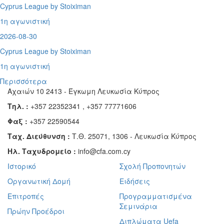
Cyprus League by Stoiximan
1η αγωνιστική
2026-08-30
Cyprus League by Stoiximan
1η αγωνιστική
Περισσότερα
Αχαιών 10 2413 - Έγκωμη Λευκωσία Κύπρος
Τηλ. :
+357 22352341 , +357 77771606
Φαξ :
+357 22590544
Ταχ. Διεύθυνση :
Τ.Θ. 25071, 1306 - Λευκωσία Κύπρος
Ηλ. Ταχυδρομείο :
info@cfa.com.cy
Ιστορικό
Σχολή Προπονητών
Οργανωτική Δομή
Ειδήσεις
Επιτροπές
Προγραμματισμένα
Σεμινάρια
Πρώην Προέδροι
Διπλώματα Uefa