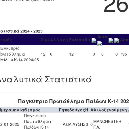
26
ατιστικά 2024 - 2025
Αυτο
εσμός
Συμ
Αλλαγή
Ενδεκάδα
Λεπ
Παγκύπριο
Πρωτάθλημα
12
0
12
0
0
0
795
Παίδων Κ-14 2024/25
Αναλυτικά Στατιστικά
Παγκύπριο Πρωτάθλημα Παίδων Κ-14 202
Ημερομηνία
Θεσμός
Γηπεδούχος
H
A
Φιλοξενούμενη
Παγκύπριο
Πρωτάθλημα
MANCHESTER
12-01-2025
ΑΣΙΛ ΛΥΣΗΣ
3
0
Παίδων Κ-14
F.A.