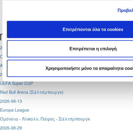
Προβολ
Tweets by CyprusFA
Επιτρέπονται όλα τα cookies
Προσεχή γεγονότα
2026-08-11
Επιτρέπεται η επιλογή
Conference League
Απόλλων - Μπραν
Χρησιμοποιήστε μόνο τα απαραίτητα coo
2026-08-12
UEFA Super CUP
Red Bull Arena (
Σάλτσμπουργκ)
2026-08-13
Europa League
Ομόνοια - Λίνκολν, Πάφος -
Σάλτσμπουργκ
2026-08-29