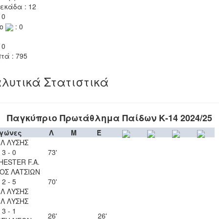
εκάδα : 12
 0
το
: 0
 0
τά : 795
λυτικά Στατιστικά
Παγκύπριο Πρωτάθλημα Παίδων Κ-14 2024/25
γώνες
Λ
Μ
Έ
ΙΛ ΛΥΣΗΣ
3 - 0
73'
ESTER F.A.
ΟΣ ΛΑΤΣΙΩΝ
2 - 5
70'
ΙΛ ΛΥΣΗΣ
ΙΛ ΛΥΣΗΣ
3 - 1
26'
26'