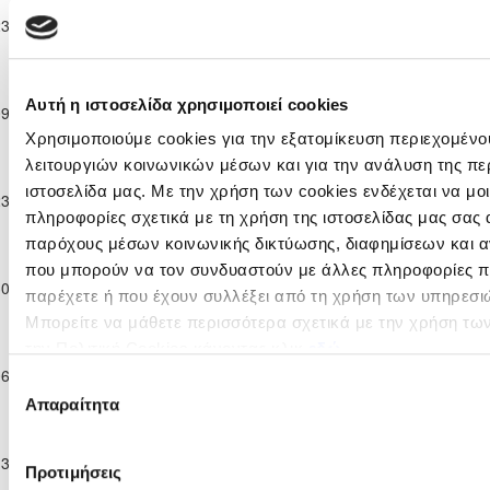
Πρωτάθλημα
Π.Ο. ΑΧΥΡΩΝΑΣ
23-02-2025
2
7
ΑΣΙΛ ΛΥΣΗΣ
Παίδων Κ-14
ΟΝΗΣΙΛΟΣ
2024/25
Παγκύπριο
VALENCIA C.F.
Πρωτάθλημα
SOCCER
Αυτή η ιστοσελίδα χρησιμοποιεί cookies
09-03-2025
ΑΣΙΛ ΛΥΣΗΣ
1
0
Παίδων Κ-14
ACADEMY
Χρησιμοποιούμε cookies για την εξατομίκευση περιεχομένο
2024/25
CYPRUS
λειτουργιών κοινωνικών μέσων και για την ανάλυση της πε
Παγκύπριο
Πρωτάθλημα
ιστοσελίδα μας. Με την χρήση των cookies ενδέχεται να μ
23-03-2025
ΑΣΙΛ ΛΥΣΗΣ
0
2
ΑΕΖ ΖΑΚΑΚΙΟΥ
Παίδων Κ-14
πληροφορίες σχετικά με τη χρήση της ιστοσελίδας μας σας 
2024/25
παρόχους μέσων κοινωνικής δικτύωσης, διαφημίσεων και α
Παγκύπριο
που μπορούν να τον συνδυαστούν με άλλες πληροφορίες πο
Πρωτάθλημα
ΑΝΟΡΘΩΣΗ
30-03-2025
2
0
ΑΣΙΛ ΛΥΣΗΣ
παρέχετε ή που έχουν συλλέξει από τη χρήση των υπηρεσι
Παίδων Κ-14
ΑΜΜΟΧΩΣΤΟΥ
2024/25
Μπορείτε να μάθετε περισσότερα σχετικά με την χρήση τω
Παγκύπριο
την Πολιτική Cookies κάνοντας κλικ
εδώ
Πρωτάθλημα
Galacticos
06-04-2025
ΑΣΙΛ ΛΥΣΗΣ
0
0
Επιλογή
Παίδων Κ-14
Academy
Απαραίτητα
2024/25
συγκατάθεσης
Παγκύπριο
Πρωτάθλημα
ΑΝΑΓΕΝΝΗΣΗ
13-04-2025
3
2
ΑΣΙΛ ΛΥΣΗΣ
Προτιμήσεις
Παίδων Κ-14
ΔΕΡΥΝΕΙΑΣ