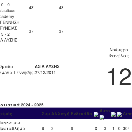
0 - 0
43'
43'
lacticos
cademy
ΓΕΝΝΗΣΗ
ΡΥΝΕΙΑΣ
37'
37'
3 - 2
ΙΛ ΛΥΣΗΣ
Νούμερο
Φανέλας
12
Ομάδα
ΑΣΙΛ ΛΥΣΗΣ
Ημ/νία Γέννησης:
27/12/2011
ατιστικά 2024 - 2025
Αυτο
εσμός
Συμ
Αλλαγή
Ενδεκάδα
Λεπ
Παγκύπριο
Πρωτάθλημα
9
3
6
0
0
1
0
304