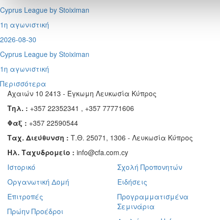
Cyprus League by Stoiximan
1η αγωνιστική
2026-08-30
Cyprus League by Stoiximan
1η αγωνιστική
Περισσότερα
Αχαιών 10 2413 - Έγκωμη Λευκωσία Κύπρος
Τηλ. :
+357 22352341 , +357 77771606
Φαξ :
+357 22590544
Ταχ. Διεύθυνση :
Τ.Θ. 25071, 1306 - Λευκωσία Κύπρος
Ηλ. Ταχυδρομείο :
info@cfa.com.cy
Ιστορικό
Σχολή Προπονητών
Οργανωτική Δομή
Ειδήσεις
Επιτροπές
Προγραμματισμένα
Σεμινάρια
Πρώην Προέδροι