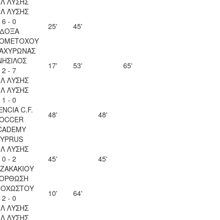
ΙΛ ΛΥΣΗΣ
ΙΛ ΛΥΣΗΣ
6 - 0
25'
45'
ΔΟΞΑ
ΙΟΜΕΤΟΧΟΥ
 ΑΧΥΡΩΝΑΣ
ΝΗΣΙΛΟΣ
17'
53'
65'
2 - 7
ΙΛ ΛΥΣΗΣ
ΙΛ ΛΥΣΗΣ
1 - 0
ENCIA C.F.
48'
48'
OCCER
CADEMY
YPRUS
ΙΛ ΛΥΣΗΣ
0 - 2
45'
45'
 ΖΑΚΑΚΙΟΥ
ΟΡΘΩΣΗ
ΟΧΩΣΤΟΥ
10'
64'
2 - 0
ΙΛ ΛΥΣΗΣ
ΙΛ ΛΥΣΗΣ