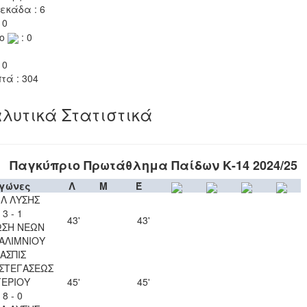
εκάδα : 6
 0
το
: 0
 0
τά : 304
λυτικά Στατιστικά
Παγκύπριο Πρωτάθλημα Παίδων Κ-14 2024/25
γώνες
Λ
Μ
Έ
ΙΛ ΛΥΣΗΣ
3 - 1
43'
43'
ΩΣΗ ΝΕΩΝ
ΑΛΙΜΝΙΟΥ
ΑΣΠΙΣ
ΣΤΕΓΑΣΕΩΣ
ΓΕΡΙΟΥ
45'
45'
8 - 0