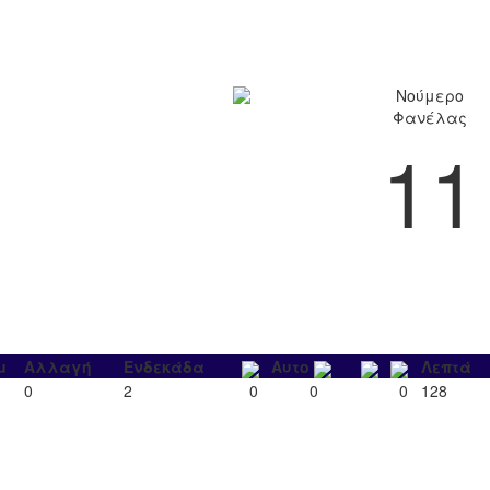
Νούμερο
Φανέλας
11
μ
Αλλαγή
Ενδεκάδα
Αυτο
Λεπτά
0
2
0
0
0
128