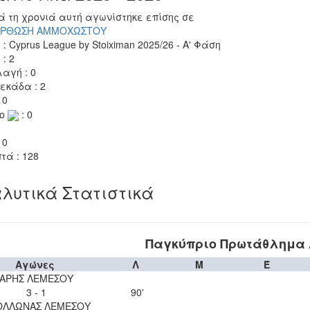
ά τη χρονιά αυτή αγωνίστηκε επίσης σε
ΡΘΩΣΗ ΑΜΜΟΧΩΣΤΟΥ
 : Cyprus League by Stoiximan 2025/26 - Α' Φάση
 : 2
αγή : 0
εκάδα : 2
 0
το
: 0
 0
τά : 128
λυτικά Στατιστικά
Παγκύπριο Πρωτάθλημα Α
Αγώνες
Λ
Μ
Έ
ΑΡΗΣ ΛΕΜΕΣΟΥ
3 - 1
90'
ΟΛΛΩΝΑΣ ΛΕΜΕΣΟΥ