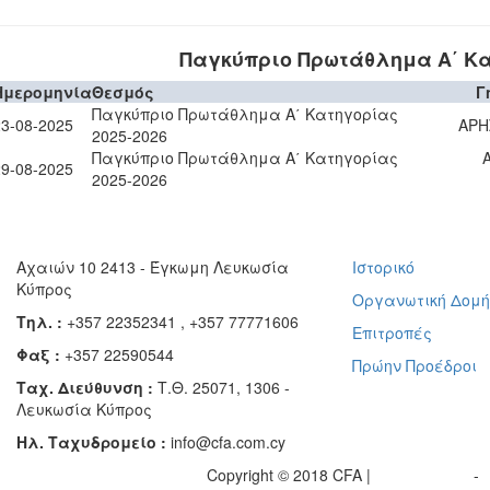
Παγκύπριο Πρωτάθλημα Α΄ Κα
Ημερομηνία
Θεσμός
Γ
Παγκύπριο Πρωτάθλημα Α΄ Κατηγορίας
23-08-2025
ΑΡΗ
2025-2026
Παγκύπριο Πρωτάθλημα Α΄ Κατηγορίας
29-08-2025
2025-2026
Αχαιών 10 2413 - Έγκωμη Λευκωσία
Ιστορικό
Κύπρος
Οργανωτική Δομ
Τηλ. :
+357 22352341 , +357 77771606
Επιτροπές
Φαξ :
+357 22590544
Πρώην Προέδροι
Ταχ. Διεύθυνση :
Τ.Θ. 25071, 1306 -
Λευκωσία Κύπρος
Ηλ. Ταχυδρομείο :
info@cfa.com.cy
Copyright © 2018 CFA |
Privacy policy
-