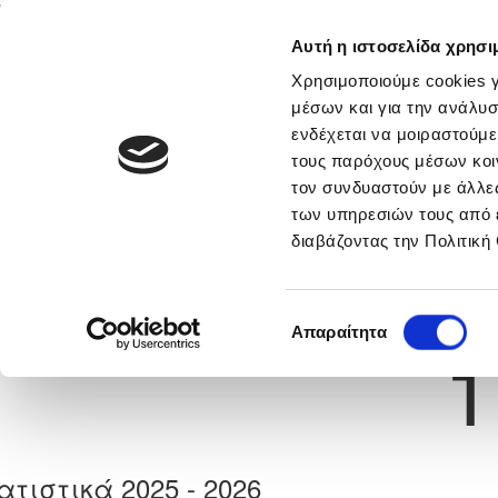
Αυτή η ιστοσελίδα χρησι
Αρχική
Νέα & Πληροφορίες
Εθνικές Ομάδες
Χρησιμοποιούμε cookies γ
μέσων και για την ανάλυσ
ενδέχεται να μοιραστούμε
τους παρόχους μέσων κοι
Previous
BABACAR DIONE
τον συνδυαστούν με άλλες
των υπηρεσιών τους από 
διαβάζοντας την Πολιτική
α
ΑΠΟΛΛΩΝΑΣ ΛΕΜΕΣΟΥ
 Γέννησης: 30/11/-1
Νούμερο 
Επιλογή
Απαραίτητα
1
συγκατάθεσης
ατιστικά 2025 - 2026