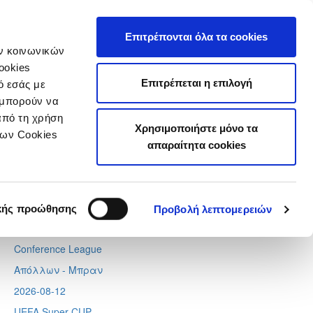
τιστικά
Επιτρέπονται όλα τα cookies
ών κοινωνικών
ookies
Επιτρέπεται η επιλογή
ό εσάς με
 μπορούν να
Next
Tweets by CyprusFA
από τη χρήση
Χρησιμοποιήστε μόνο τα
Προσεχή γεγονότα
των Cookies
απαραίτητα cookies
2026-08-06
Europa League
Λίνκολν - Ομόνοια
,
Σάλτσμπουργκ – Πάφος
κής προώθησης
Προβολή λεπτομερειών
2026-08-11
Conference League
Απόλλων - Μπραν
2026-08-12
UEFA Super CUP