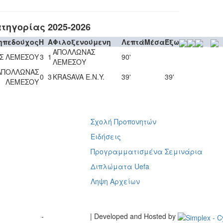
τηγορίας 2025-2026
ηπεδούχος
H
A
Φιλοξενούμενη
Λεπτά
Μέσα
Έξω
ΑΠΟΛΛΩΝΑΣ
Σ ΛΕΜΕΣΟΥ
3
1
90'
ΛΕΜΕΣΟΥ
ΑΠΟΛΛΩΝΑΣ
0
3
KRASAVA Ε.Ν.Y.
39'
39'
ΛΕΜΕΣΟΥ
Σχολή Προπονητών
ή
Ειδήσεις
Προγραμματισμένα Σεμινάρια
Διπλώματα Uefa
Ληψη Αρχείων
Terms of Use
-
Cookie Policy
| Developed and Hosted by