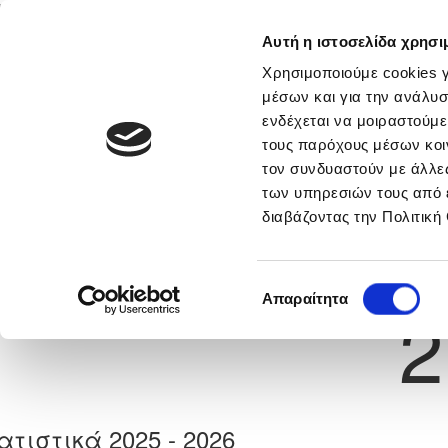
Αυτή η ιστοσελίδα χρησι
Αρχική
Νέα & Πληροφορίες
Εθνικές Ομάδες
Χρησιμοποιούμε cookies γ
μέσων και για την ανάλυσ
ενδέχεται να μοιραστούμε
τους παρόχους μέσων κοι
Previous
ΚΩΝΣΤΑΝΤΙΝΟΣ ΑΝΘΙΜΟ
τον συνδυαστούν με άλλες
των υπηρεσιών τους από 
διαβάζοντας την Πολιτική
α
ΟΜΟΝΟΙΑ ΑΡΑΔΙΠΠΟΥ
 Γέννησης: 30/11/-1
Νούμερο 
Επιλογή
Απαραίτητα
2
συγκατάθεσης
ατιστικά 2025 - 2026