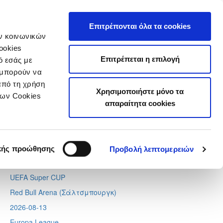
τιστικά
Επιτρέπονται όλα τα cookies
ών κοινωνικών
ookies
Επιτρέπεται η επιλογή
ό εσάς με
 μπορούν να
Next
Tweets by CyprusFA
από τη χρήση
Χρησιμοποιήστε μόνο τα
Προσεχή γεγονότα
των Cookies
απαραίτητα cookies
2026-08-11
Conference League
Απόλλων - Μπραν
κής προώθησης
Προβολή λεπτομερειών
2026-08-12
UEFA Super CUP
Red Bull Arena (
Σάλτσμπουργκ)
2026-08-13
Europa League