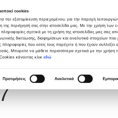
μοποιεί cookies
Διοργανώσεις
Grassroots
Κριτήρια UEFA
Στα
ια την εξατομίκευση περιεχομένου, για την παροχή λειτουργι
η της περιήγησή σας στην ιστοσελίδα μας. Με την χρήση των c
 πληροφορίες σχετικά με τη χρήση της ιστοσελίδας μας σας απ
νωνικής δικτύωσης, διαφημίσεων και αναλυτικά στοιχείων που
Υ
 πληροφορίες που εσείς τους παρέχετε ή που έχουν συλλέξει 
εσάς. Μπορείτε να μάθετε περισσότερα σχετικά με την χρήση 
 Cookies κάνοντας κλικ
εδώ
Φανέλας
Προτιμήσεις
Αναλυτικά
Εμπορι
7