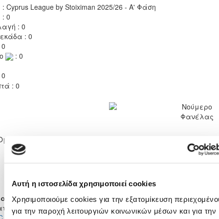
 : Cyprus League by Stoiximan 2025/26 - Α' Φάση
 : 0
αγή : 0
εκάδα : 0
 0
το
: 0
 0
τά : 0
Νούμερο
Φανέλας
37
Ομάδα
ΟΜΟΝΟΙΑ ΑΡΑΔΙΠΠΟΥ
Αυτή η ιστοσελίδα χρησιμοποιεί cookies
ατιστικά 2025 - 2026
Χρησιμοποιούμε cookies για την εξατομίκευση περιεχομένο
ατά τη χρονιά αυτή αγωνίστηκε επίσης σε
για την παροχή λειτουργιών κοινωνικών μέσων και για την
C. ΛΕΙΒΑΔΙΑ 2022