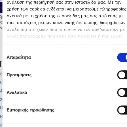
ανάλυση της περιήγησή σας στην ιστοσελίδα μας. Με την
Αυτο
εσμός
Συμ
Αλλαγή
Ενδεκάδα
Λεπ
χρήση των cookies ενδέχεται να μοιραστούμε πληροφορίες
Cyprus League by
σχετικά με τη χρήση της ιστοσελίδας μας σας από εσάς με
toiximan 2025/26 - Α'
0
0
0
0
0
0
0
τους παρόχους μέσων κοινωνικής δικτύωσης, διαφημίσεων 
Φάση
αναλυτικά στοιχείων που μπορούν να τον συνδυαστούν με
άλλες πληροφορίες που εσείς τους παρέχετε ή που έχουν
συλλέξει από τη χρήση των υπηρεσιών τους από εσάς.
Tweets by CyprusFA
Μπορείτε να μάθετε περισσότερα σχετικά με την χρήση τω
Επιλογή
Cookies διαβάζοντας την Πολιτική Cookies κάνοντας κλικ
Απαραίτητα
συγκατάθεσης
Προσεχή γεγονότα
εδώ
2026-08-11
Προτιμήσεις
Conference League
Απόλλων - Μπραν
Αναλυτικά
2026-08-12
UEFA Super CUP
Εμπορικής προώθησης
Red Bull Arena (
Σάλτσμπουργκ)
2026-08-13