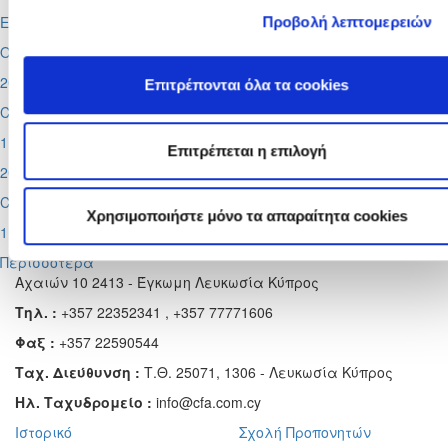
Europa League
Προβολή λεπτομερειών
Ομόνοια - Λίνκολν, Πάφος -
Σάλτσμπουργκ
2026-08-29
Επιτρέπονται όλα τα cookies
Cyprus League by Stoiximan
1η αγωνιστική
Επιτρέπεται η επιλογή
2026-08-30
Cyprus League by Stoiximan
Χρησιμοποιήστε μόνο τα απαραίτητα cookies
1η αγωνιστική
Περισσότερα
Αχαιών 10 2413 - Έγκωμη Λευκωσία Κύπρος
Τηλ. :
+357 22352341 , +357 77771606
Φαξ :
+357 22590544
Ταχ. Διεύθυνση :
Τ.Θ. 25071, 1306 - Λευκωσία Κύπρος
Ηλ. Ταχυδρομείο :
info@cfa.com.cy
Ιστορικό
Σχολή Προπονητών