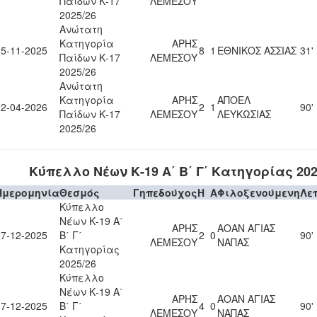
Παίδων Κ-17
ΛΕΜΕΣΟΥ
2025/26
Ανώτατη
Κατηγορία
ΑΡΗΣ
15-11-2025
8
1
ΕΘΝΙΚΟΣ ΑΣΣΙΑΣ
31'
Παίδων Κ-17
ΛΕΜΕΣΟΥ
2025/26
Ανώτατη
Κατηγορία
ΑΡΗΣ
ΑΠΟΕΛ
22-04-2026
2
1
90'
Παίδων Κ-17
ΛΕΜΕΣΟΥ
ΛΕΥΚΩΣΙΑΣ
2025/26
Κύπελλο Νέων Κ-19 Α΄ Β΄ Γ΄ Κατηγορίας 202
Ημερομηνία
Θεσμός
Γηπεδούχος
H
A
Φιλοξενούμενη
Λε
Κύπελλο
Νέων Κ-19 Α΄
ΑΡΗΣ
ΑΟΑΝ ΑΓΙΑΣ
07-12-2025
Β΄ Γ΄
2
0
90'
ΛΕΜΕΣΟΥ
ΝΑΠΑΣ
Κατηγορίας
2025/26
Κύπελλο
Νέων Κ-19 Α΄
ΑΡΗΣ
ΑΟΑΝ ΑΓΙΑΣ
17-12-2025
Β΄ Γ΄
4
0
90'
ΛΕΜΕΣΟΥ
ΝΑΠΑΣ