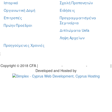
Ιστορικό
Σχολή Προπονητών
Οργανωτική Δομή
Ειδήσεις
Επιτροπές
Προγραμματισμένα
Σεμινάρια
Πρώην Προέδροι
Διπλώματα Uefa
Ληψη Αρχείων
Προηγούμενες Χρονιές
γραφείτε στο ενημερωτικό μας δελτίο
Copyright © 2018 CFA |
Privacy policy
-
Terms of Use
-
Cookie Policy
|
Developed and Hosted by
Change your consent