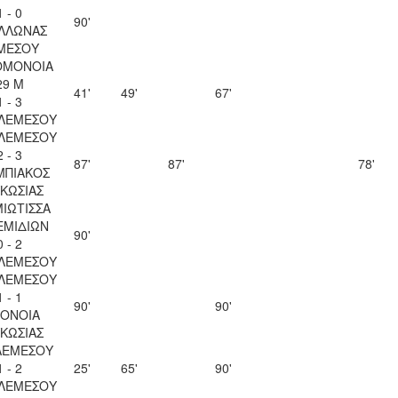
1 - 0
90'
ΛΛΩΝΑΣ
ΜΕΣΟΥ
ΟΜΟΝΟΙΑ
29 Μ
41'
49'
67'
1 - 3
 ΛΕΜΕΣΟΥ
 ΛΕΜΕΣΟΥ
2 - 3
87'
87'
78'
ΜΠΙΑΚΟΣ
ΚΩΣΙΑΣ
ΙΩΤΙΣΣΑ
ΕΜΙΔΙΩΝ
90'
0 - 2
 ΛΕΜΕΣΟΥ
 ΛΕΜΕΣΟΥ
1 - 1
90'
90'
ΟΝΟΙΑ
ΚΩΣΙΑΣ
ΛΕΜΕΣΟΥ
1 - 2
25'
65'
90'
 ΛΕΜΕΣΟΥ