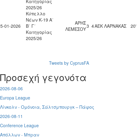
Κατηγορίας
2025/26
Κύπελλο
Νέων Κ-19 Α΄
ΑΡΗΣ
25-01-2026
Β΄ Γ΄
3
4
ΑΕΚ ΛΑΡΝΑΚΑΣ
20'
ΛΕΜΕΣΟΥ
Κατηγορίας
2025/26
Tweets by CyprusFA
Προσεχή γεγονότα
2026-08-06
Europa League
Λίνκολν - Ομόνοια
,
Σάλτσμπουργκ – Πάφος
2026-08-11
Conference League
Απόλλων - Μπραν