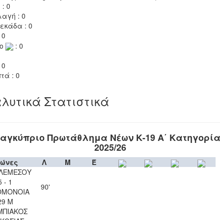
 : 0
αγή : 0
εκάδα : 0
 0
το
: 0
 0
τά : 0
λυτικά Στατιστικά
αγκύπριο Πρωτάθλημα Νέων Κ-19 Α΄ Κατηγορί
2025/26
ώνες
Λ
Μ
Έ
 ΛΕΜΕΣΟΥ
5 - 1
90'
ΟΜΟΝΟΙΑ
29 Μ
ΜΠΙΑΚΟΣ