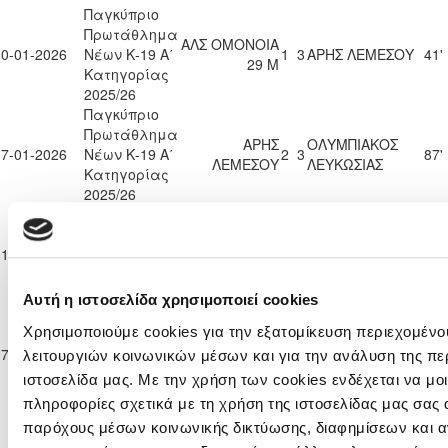
Παγκύπριο
Πρωτάθλημα
ΑΛΣ ΟΜΟΝΟΙΑ
10-01-2026
Νέων Κ-19 Α΄
1
3
ΑΡΗΣ ΛΕΜΕΣΟΥ
41'
29 Μ
Κατηγορίας
2025/26
Παγκύπριο
Πρωτάθλημα
ΑΡΗΣ
ΟΛΥΜΠΙΑΚΟΣ
17-01-2026
Νέων Κ-19 Α΄
2
3
87'
ΛΕΜΕΣΟΥ
ΛΕΥΚΩΣΙΑΣ
Κατηγορίας
2025/26
Παγκύπριο
Πρωτάθλημα
ΚΑΡΜΙΩΤΙΣΣΑ
31-01-2026
Νέων Κ-19 Α΄
0
2
ΑΡΗΣ ΛΕΜΕΣΟΥ
90'
ΠΟΛΕΜΙΔΙΩΝ
Κατηγορίας
2025/26
Αυτή η ιστοσελίδα χρησιμοποιεί cookies
Παγκύπριο
Χρησιμοποιούμε cookies για την εξατομίκευση περιεχομένο
Πρωτάθλημα
ΑΡΗΣ
ΟΜΟΝΟΙΑ
07-02-2026
Νέων Κ-19 Α΄
1
1
90'
λειτουργιών κοινωνικών μέσων και για την ανάλυση της πε
ΛΕΜΕΣΟΥ
ΛΕΥΚΩΣΙΑΣ
Κατηγορίας
ιστοσελίδα μας. Με την χρήση των cookies ενδέχεται να μ
2025/26
πληροφορίες σχετικά με τη χρήση της ιστοσελίδας μας σας 
Παγκύπριο
παρόχους μέσων κοινωνικής δικτύωσης, διαφημίσεων και α
Πρωτάθλημα