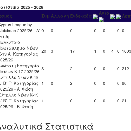
ατιστικά 2025 - 2026
Αυτο
εσμός
Συμ
Αλλαγή
Ενδεκάδα
Λεπ
Cyprus League by
toiximan 2025/26 - Α'
0
0
0
0
0
0
0
Φάση
Παγκύπριο
Πρωτάθλημα Νέων
20
3
17
1
0
4
0
160
Κ-19 Α΄ Κατηγορίας
2025/26
Ανώτατη Κατηγορία
3
1
2
0
0
0
212
Παίδων Κ-17 2025/26
Κύπελλο Νέων Κ-19
Α΄ Β΄ Γ΄ Κατηγορίας
1
0
2
0
0
0
90
2025/26 - Α' Φάση
Κύπελλο Νέων Κ-19
Α΄ Β΄ Γ΄ Κατηγορίας
1
1
0
0
0
0
21
2025/26 - Β' Φάση
Αναλυτικά Στατιστικά