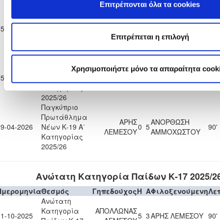
Επιτρέπονται όλα τα cookies
Παγκύπριο
Πρωτάθλημα
ΑΕΚ
15-04-2026
Νέων Κ-19 Α΄
0
2
ΑΡΗΣ ΛΕΜΕΣΟΥ
90'
ΛΑΡΝΑΚΑΣ
Επιτρέπεται η επιλογή
Κατηγορίας
2025/26
Παγκύπριο
Πρωτάθλημα
Χρησιμοποιήστε μόνο τα απαραίτητα cook
ΑΠΟΛΛΩΝΑΣ
25-04-2026
Νέων Κ-19 Α΄
2
1
ΑΡΗΣ ΛΕΜΕΣΟΥ
90'
ΛΕΜΕΣΟΥ
Κατηγορίας
2025/26
Παγκύπριο
Πρωτάθλημα
ΑΡΗΣ
ΑΝΟΡΘΩΣΗ
29-04-2026
Νέων Κ-19 Α΄
0
5
90'
ΛΕΜΕΣΟΥ
ΑΜΜΟΧΩΣΤΟΥ
Κατηγορίας
2025/26
Ανώτατη Κατηγορία Παίδων Κ-17 2025/2
Ημερομηνία
Θεσμός
Γηπεδούχος
H
A
Φιλοξενούμενη
Λε
Ανώτατη
Κατηγορία
ΑΠΟΛΛΩΝΑΣ
11-10-2025
5
3
ΑΡΗΣ ΛΕΜΕΣΟΥ
90'