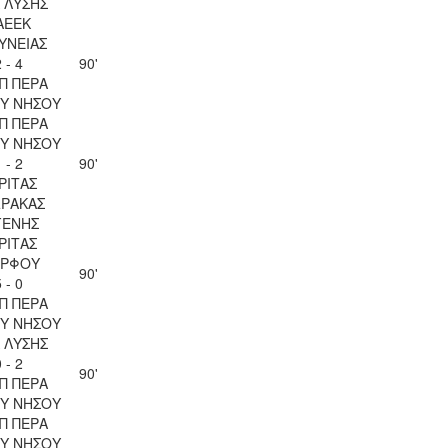
Λ ΛΥΣΗΣ
ΑΕΕΚ
ΥΝΕΙΑΣ
 - 4
90'
Π ΠΕΡΑ
Υ ΝΗΣΟΥ
Π ΠΕΡΑ
Υ ΝΗΣΟΥ
 - 2
90'
ΡΙΤΑΣ
ΡΑΚΑΣ
ΓΕΝΗΣ
ΡΙΤΑΣ
ΡΦΟΥ
90'
 - 0
Π ΠΕΡΑ
Υ ΝΗΣΟΥ
Λ ΛΥΣΗΣ
 - 2
90'
Π ΠΕΡΑ
Υ ΝΗΣΟΥ
Π ΠΕΡΑ
Υ ΝΗΣΟΥ