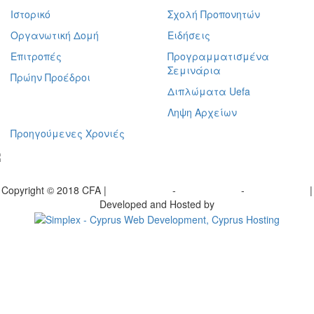
Ιστορικό
Σχολή Προπονητών
Οργανωτική Δομή
Ειδήσεις
Επιτροπές
Προγραμματισμένα
Σεμινάρια
Πρώην Προέδροι
Διπλώματα Uefa
Ληψη Αρχείων
Προηγούμενες Χρονιές
γραφείτε στο ενημερωτικό μας δελτίο
Copyright © 2018 CFA |
Privacy policy
-
Terms of Use
-
Cookie Policy
|
Developed and Hosted by
Change your consent