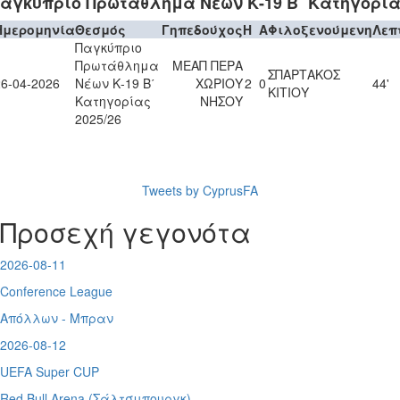
αγκύπριο Πρωτάθλημα Νέων Κ-19 Β΄ Κατηγορίας
Ημερομηνία
Θεσμός
Γηπεδούχος
H
A
Φιλοξενούμενη
Λεπ
Παγκύπριο
Πρωτάθλημα
ΜΕΑΠ ΠΕΡΑ
ΣΠΑΡΤΑΚΟΣ
26-04-2026
Νέων Κ-19 Β΄
ΧΩΡΙΟΥ
2
0
44'
ΚΙΤΙΟΥ
Κατηγορίας
ΝΗΣΟΥ
2025/26
Tweets by CyprusFA
Προσεχή γεγονότα
2026-08-11
Conference League
Απόλλων - Μπραν
2026-08-12
UEFA Super CUP
Red Bull Arena (
Σάλτσμπουργκ)