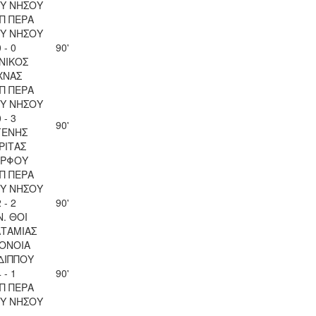
Υ ΝΗΣΟΥ
Π ΠΕΡΑ
Υ ΝΗΣΟΥ
 - 0
90'
ΝΙΚΟΣ
ΧΝΑΣ
Π ΠΕΡΑ
Υ ΝΗΣΟΥ
 - 3
90'
ΓΕΝΗΣ
ΡΙΤΑΣ
ΡΦΟΥ
Π ΠΕΡΑ
Υ ΝΗΣΟΥ
 - 2
90'
Ν. ΘΟΙ
ΤΑΜΙΑΣ
ΟΝΟΙΑ
ΔΙΠΠΟΥ
 - 1
90'
Π ΠΕΡΑ
Υ ΝΗΣΟΥ