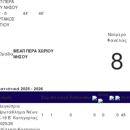
Π ΠΕΡΑ
Υ ΝΗΣΟΥ
 - 0
44'
46'
ΡΤΑΚΟΣ
ΙΤΙΟΥ
Νούμερο
Φανέλας
8
ΜΕΑΠ ΠΕΡΑ ΧΩΡΙΟΥ
Ομάδα
ΝΗΣΟΥ
ατιστικά 2025 - 2026
Αυτο
εσμός
Συμ
Αλλαγή
Ενδεκάδα
Λεπ
Παγκύπριο
Πρωτάθλημα Νέων
1
1
0
0
0
0
45
Κ-19 Β΄ Κατηγορίας
2025/26
Επίλεκτη Κατηγορία