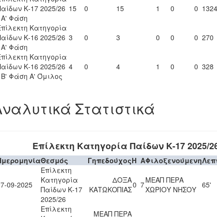
Παίδων Κ-17 2025/26
15
0
15
1
0
0
132
- Α' Φάση
Επίλεκτη Κατηγορία
Παίδων Κ-16 2025/26
3
0
3
0
0
0
270
- Α' Φάση
Επίλεκτη Κατηγορία
Παίδων Κ-16 2025/26
4
0
4
1
0
0
328
- Β' Φάση Α' Όμιλος
Αναλυτικά Στατιστικά
Επίλεκτη Κατηγορία Παίδων Κ-17 2025/2
Ημερομηνία
Θεσμός
Γηπεδούχος
H
A
Φιλοξενούμενη
Λεπ
Επίλεκτη
Κατηγορία
ΔΟΞΑ
ΜΕΑΠ ΠΕΡΑ
27-09-2025
0
7
65'
Παίδων Κ-17
ΚΑΤΩΚΟΠΙΑΣ
ΧΩΡΙΟΥ ΝΗΣΟΥ
2025/26
Επίλεκτη
ΜΕΑΠ ΠΕΡΑ