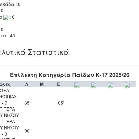
εκάδα : 0
 0
το
: 0
 0
τά : 45
λυτικά Στατιστικά
Επίλεκτη Κατηγορία Παίδων Κ-17 2025/26
ώνες
Λ
Μ
Έ
ΟΞΑ
ΚΟΠΙΑΣ
 - 7
65'
65'
Π ΠΕΡΑ
Υ ΝΗΣΟΥ
Π ΠΕΡΑ
Υ ΝΗΣΟΥ
90'
 - 3