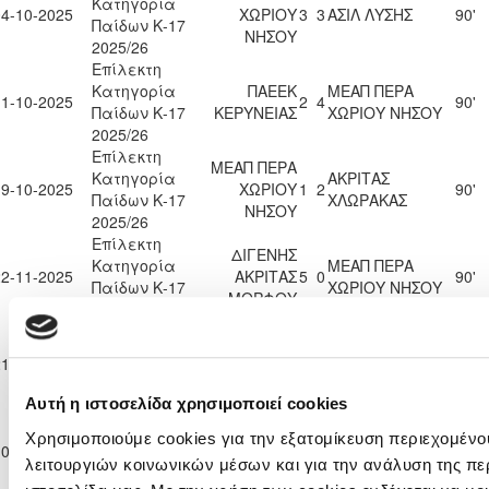
Κατηγορία
04-10-2025
ΧΩΡΙΟΥ
3
3
ΑΣΙΛ ΛΥΣΗΣ
90'
Παίδων Κ-17
ΝΗΣΟΥ
2025/26
Επίλεκτη
Κατηγορία
ΠΑΕΕΚ
ΜΕΑΠ ΠΕΡΑ
11-10-2025
2
4
90'
Παίδων Κ-17
ΚΕΡΥΝΕΙΑΣ
ΧΩΡΙΟΥ ΝΗΣΟΥ
2025/26
Επίλεκτη
ΜΕΑΠ ΠΕΡΑ
Κατηγορία
ΑΚΡΙΤΑΣ
19-10-2025
ΧΩΡΙΟΥ
1
2
90'
Παίδων Κ-17
ΧΛΩΡΑΚΑΣ
ΝΗΣΟΥ
2025/26
Επίλεκτη
ΔΙΓΕΝΗΣ
Κατηγορία
ΜΕΑΠ ΠΕΡΑ
22-11-2025
ΑΚΡΙΤΑΣ
5
0
90'
Παίδων Κ-17
ΧΩΡΙΟΥ ΝΗΣΟΥ
ΜΟΡΦΟΥ
2025/26
Επίλεκτη
Κατηγορία
ΜΕΑΠ ΠΕΡΑ
21-12-2025
ΑΣΙΛ ΛΥΣΗΣ
0
2
90'
Παίδων Κ-17
ΧΩΡΙΟΥ ΝΗΣΟΥ
2025/26
Αυτή η ιστοσελίδα χρησιμοποιεί cookies
Επίλεκτη
ΜΕΑΠ ΠΕΡΑ
Χρησιμοποιούμε cookies για την εξατομίκευση περιεχομένο
Κατηγορία
ΠΑΕΕΚ
10-01-2026
ΧΩΡΙΟΥ
1
1
90'
Παίδων Κ-17
ΚΕΡΥΝΕΙΑΣ
λειτουργιών κοινωνικών μέσων και για την ανάλυση της πε
ΝΗΣΟΥ
2025/26